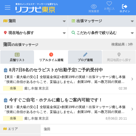
東京のメンズエステ・マッサージを探すなら
お気に入
り
閲覧履歴
ログイン
蒲田
出張マッサージ
現在地から探す
こだわり条件で絞り込む
こだわり条件で絞り込む
蒲田
検索結果 :
3
件
の
出張マッサージ
店舗リスト
リアルタイム速報
ブログ速報
周辺地図から探す
8月7日8名のセラピストが出勤予定!ご予約受付中
【東京・最大級の安心】全額返金保証×創業19年の実績！出張マッサージ癒し本舗
21時以降も受付
24時以降も受付
「技術に自信があるからこそ、妥協はしません」 創業19年、延べ数万回の実績を
誇る「癒し本舗」が、東京都内のご自宅やホテルへ至福の時間を届けます。ボデ
出張
癒し本舗 東京店
02:38
初回割引あり
リピーター割引あり
ィ、オイル、ヘッド、足裏、タイ古式の5種から、最適なケアをプロがご提案。 ■
当店の強み：全額返金保証 初めてのご利用で満足いただけない場合、料金を全額
今すぐご自宅・ホテルに癒しをご案内可能です！
返金いたします。サー...
団体割引
ポイントカード有
【東京・最大級の安心】全額返金保証×創業19年の実績！出張マッサージ癒し本舗
「技術に自信があるからこそ、妥協はしません」 創業19年、延べ数万回の実績を
キャッシュレス決済OK
領収証発行可
誇る「癒し本舗」が、東京都内のご自宅やホテルへ至福の時間を届けます。ボデ
出張
癒し本舗 東京店
8月06日 20:11
ィ、オイル、ヘッド、足裏、タイ古式の5種から、最適なケアをプロがご提案。 ■
2名様歓迎
団体様歓迎
当店の強み：全額返金保証 初めてのご利用で満足いただけない場合、料金を全額
エリア
蒲田
返金いたします。サー...