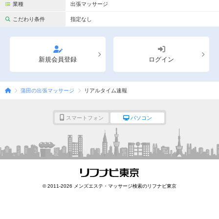
完全個室
半個室あり
業種
出張マッサージ
こだわり条件
指定なし
ペアルームあり
シャワー室完備
フットバスあり
岩盤浴あり
新規会員登録
ログイン
専用駐車場あり
有資格者在籍
日本人スタッフのみ
女性スタッフのみ
蒲田の出張マッサージ
リアルタイム速報
スタッフ指名可
Ｗセラピスト
駅から徒歩5分以内
スマートフォン
パソコン
こだわり条件を変更
閉じる
© 2011-2026 メンズエステ・マッサージ検索のリフナビ東京