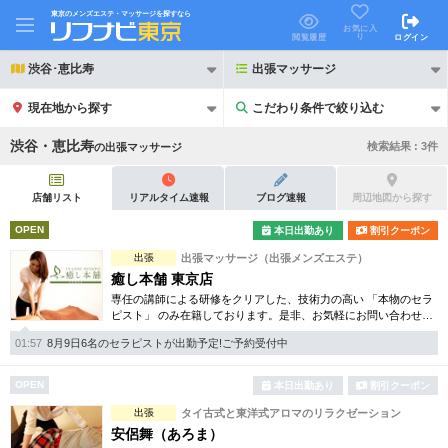
東京のメンズエステ・マッサージを探すなら
お気に入
り
閲覧履歴
ログイン
渋谷･恵比寿
出張マッサージ
現在地から探す
こだわり条件で絞り込む
こだわり条件で絞り込む
渋谷・恵比寿
検索結果 :
3
件
の
出張マッサージ
店舗リスト
リアルタイム速報
ブログ速報
周辺地図から探す
OPEN
本日出勤あり
割引クーポン
21時以降も受付
出張
出張マッサージ（出張メンズエステ）
24時以降も受付
癒し本舗 東京店
初回割引あり
リピーター割引あり
専任の講師による研修をクリアした、技術力の高い 「本物のセラ
ピスト」 のみ在籍しております。是非、お気軽にお問い合わせく
ださい！
団体割引
ポイントカード有
01:57
8月9日6名のセラピストが出勤予定!ご予約受付中
キャッシュレス決済OK
領収証発行可
OPEN
本日出勤あり
割引クーポン
出張
タイ古式と東洋式アロマのリラクゼーション
2名様歓迎
団体様歓迎
安侶舞（あろま）