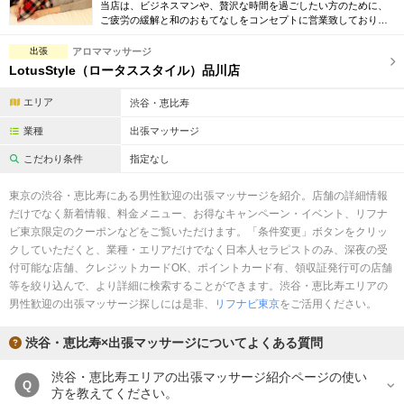
完全個室
半個室あり
当店は、ビジネスマンや、贅沢な時間を過ごしたい方のために、
ご疲労の緩解と和のおもてなしをコンセプトに営業致しておりま
す。セラピストはしっかりとした技術、気持ちのよい接客が出来
ペアルームあり
シャワー室完備
る女性スタッフです。
出張
アロママッサージ
LotusStyle（ロータススタイル）品川店
フットバスあり
岩盤浴あり
エリア
渋谷・恵比寿
専用駐車場あり
有資格者在籍
業種
出張マッサージ
日本人スタッフのみ
女性スタッフのみ
こだわり条件
指定なし
スタッフ指名可
Ｗセラピスト
東京の渋谷・恵比寿にある男性歓迎の出張マッサージを紹介。店舗の詳細情報
だけでなく新着情報、料金メニュー、お得なキャンペーン・イベント、リフナ
駅から徒歩5分以内
ビ東京限定のクーポンなどをご覧いただけます。「条件変更」ボタンをクリッ
クしていただくと、業種・エリアだけでなく日本人セラピストのみ、深夜の受
こだわり条件を変更
付可能な店舗、クレジットカードOK、ポイントカード有、領収証発行可の店舗
等を絞り込んで、より詳細に検索することができます。渋谷・恵比寿エリアの
男性歓迎の出張マッサージ探しには是非、
リフナビ東京
をご活用ください。
閉じる
渋谷・恵比寿×出張マッサージについてよくある質問
渋谷・恵比寿エリアの出張マッサージ紹介ページの使い
Q
方を教えてください。