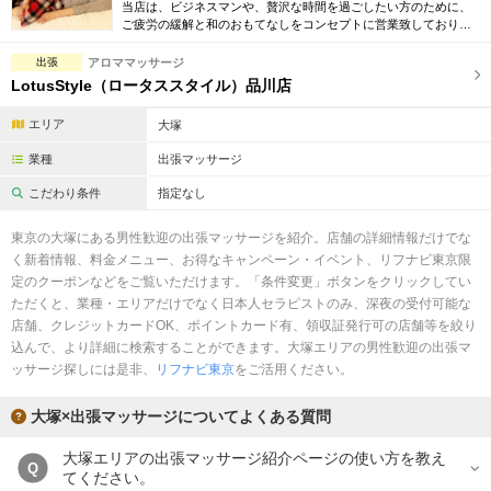
完全個室
半個室あり
当店は、ビジネスマンや、贅沢な時間を過ごしたい方のために、
ご疲労の緩解と和のおもてなしをコンセプトに営業致しておりま
す。セラピストはしっかりとした技術、気持ちのよい接客が出来
ペアルームあり
シャワー室完備
る女性スタッフです。
出張
アロママッサージ
LotusStyle（ロータススタイル）品川店
フットバスあり
岩盤浴あり
エリア
大塚
専用駐車場あり
有資格者在籍
業種
出張マッサージ
日本人スタッフのみ
女性スタッフのみ
こだわり条件
指定なし
スタッフ指名可
Ｗセラピスト
東京の大塚にある男性歓迎の出張マッサージを紹介。店舗の詳細情報だけでな
く新着情報、料金メニュー、お得なキャンペーン・イベント、リフナビ東京限
駅から徒歩5分以内
定のクーポンなどをご覧いただけます。「条件変更」ボタンをクリックしてい
ただくと、業種・エリアだけでなく日本人セラピストのみ、深夜の受付可能な
こだわり条件を変更
店舗、クレジットカードOK、ポイントカード有、領収証発行可の店舗等を絞り
込んで、より詳細に検索することができます。大塚エリアの男性歓迎の出張マ
ッサージ探しには是非、
リフナビ東京
をご活用ください。
閉じる
大塚×出張マッサージについてよくある質問
大塚エリアの出張マッサージ紹介ページの使い方を教え
Q
てください。