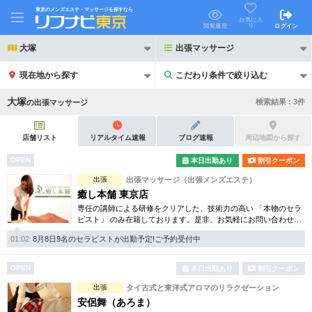
東京のメンズエステ・マッサージを探すなら
お気に入
り
閲覧履歴
ログイン
大塚
出張マッサージ
現在地から探す
こだわり条件で絞り込む
こだわり条件で絞り込む
大塚
検索結果 :
3
件
の
出張マッサージ
店舗リスト
リアルタイム速報
ブログ速報
周辺地図から探す
OPEN
本日出勤あり
割引クーポン
21時以降も受付
出張
出張マッサージ（出張メンズエステ）
24時以降も受付
癒し本舗 東京店
初回割引あり
リピーター割引あり
専任の講師による研修をクリアした、技術力の高い 「本物のセラ
ピスト」 のみ在籍しております。是非、お気軽にお問い合わせく
ださい！
団体割引
ポイントカード有
01:02
8月8日9名のセラピストが出勤予定!ご予約受付中
キャッシュレス決済OK
領収証発行可
OPEN
本日出勤あり
割引クーポン
出張
タイ古式と東洋式アロマのリラクゼーション
2名様歓迎
団体様歓迎
安侶舞（あろま）