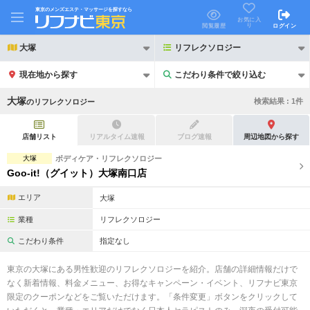
東京のメンズエステ・マッサージを探すなら
お気に入
り
閲覧履歴
ログイン
大塚
リフレクソロジー
現在地から探す
こだわり条件で絞り込む
こだわり条件で絞り込む
大塚
検索結果 :
1
件
の
リフレクソロジー
店舗リスト
リアルタイム速報
ブログ速報
周辺地図から探す
大塚
ボディケア・リフレクソロジー
Goo-it!（グイット）大塚南口店
21時以降も受付
24時以降も受付
エリア
大塚
初回割引あり
リピーター割引あり
業種
リフレクソロジー
団体割引
ポイントカード有
こだわり条件
指定なし
キャッシュレス決済OK
領収証発行可
東京の大塚にある男性歓迎のリフレクソロジーを紹介。店舗の詳細情報だけで
なく新着情報、料金メニュー、お得なキャンペーン・イベント、リフナビ東京
2名様歓迎
団体様歓迎
限定のクーポンなどをご覧いただけます。「条件変更」ボタンをクリックして