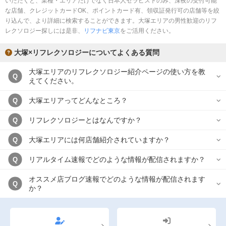
いただくと、業種・エリアだけでなく日本人セラピストのみ、深夜の受付可能
完全個室
半個室あり
な店舗、クレジットカードOK、ポイントカード有、領収証発行可の店舗等を絞
り込んで、より詳細に検索することができます。大塚エリアの男性歓迎のリフ
ペアルームあり
シャワー室完備
レクソロジー探しには是非、
リフナビ東京
をご活用ください。
フットバスあり
岩盤浴あり
大塚×リフレクソロジーについてよくある質問
専用駐車場あり
有資格者在籍
大塚エリアのリフレクソロジー紹介ページの使い方を教
Q
えてください。
日本人スタッフのみ
女性スタッフのみ
大塚エリアってどんなところ？
Q
スタッフ指名可
Ｗセラピスト
リフレクソロジーとはなんですか？
Q
駅から徒歩5分以内
大塚エリアには何店舗紹介されていますか？
Q
こだわり条件を変更
リアルタイム速報でどのような情報が配信されますか？
Q
閉じる
オススメ店ブログ速報でどのような情報が配信されます
Q
か？