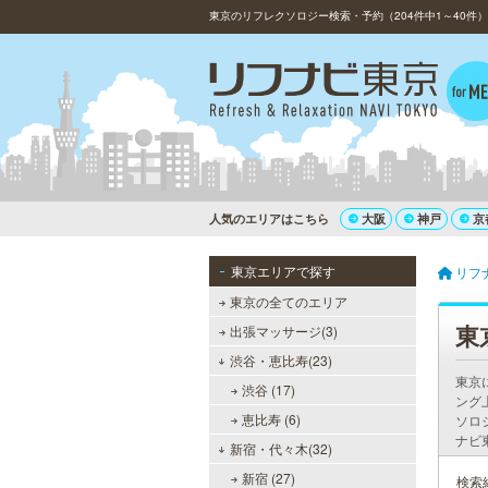
東京のリフレクソロジー検索・予約（204件中1～40件）
人気のエリアはこちら
大阪
神戸
京
東京エリアで探す
リフ
東京の全てのエリア
東
出張マッサージ(3)
渋谷・恵比寿(23)
東京
渋谷 (17)
ング
恵比寿 (6)
ソロ
ナビ
新宿・代々木(32)
新宿 (27)
検索