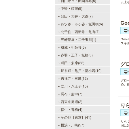
自由が丘・田園調布(5)
以上
中野・荻窪(5)
蒲田・大井・大森(7)
Go
四ツ谷・市ヶ谷・飯田橋(6)
北千住・西新井・亀有(7)
Go
三軒茶屋・二子玉川(1)
スキ
成城・祖師谷(6)
赤羽・王子・板橋(3)
町田・多摩(22)
グ
錦糸町・亀戸・新小岩(10)
吉祥寺・三鷹(12)
グロ
め、
立川・八王子(15)
調布・府中(7)
西東京周辺(2)
り
福生・青梅(4)
その他［東京］(41)
りら
横浜・川崎(57)
国に