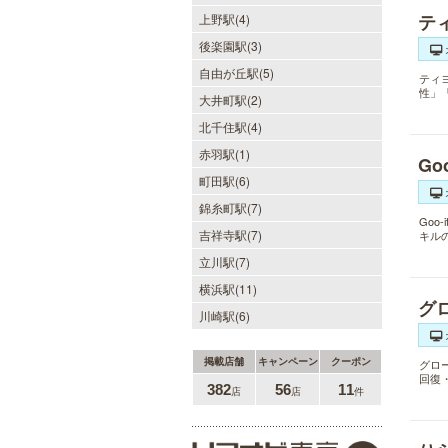
ティ
上野駅(4)
後楽園駅(3)
自由が丘駅(5)
ティ
性」
大井町駅(2)
北千住駅(4)
赤羽駅(1)
Go
町田駅(6)
錦糸町駅(7)
Go
吉祥寺駅(7)
キル
立川駅(7)
横浜駅(11)
グ
川崎駅(6)
掲載店舗
キャンペーン
クーポン
グロ
回復
382
56
11
店
店
件