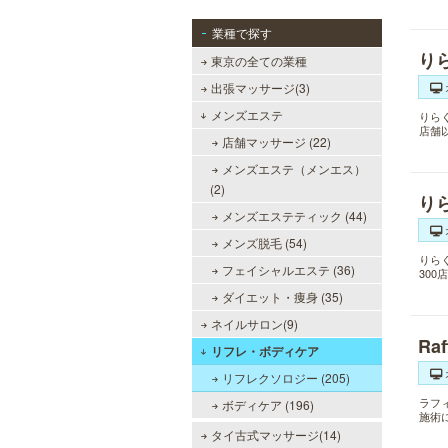
業種で探す
り
東京の全ての業種
出張マッサージ(3)
メンズエステ
りら
店舗
店舗マッサージ (22)
メンズエステ（メンエス）
(2)
り
メンズエステティック (44)
メンズ脱毛 (54)
りら
フェイシャルエステ (36)
30
ダイエット・痩身 (35)
ネイルサロン(9)
Ra
リフレ・ボディケア
リフレクソロジー (205)
ラフ
ボディケア (196)
施術
タイ古式マッサージ(14)