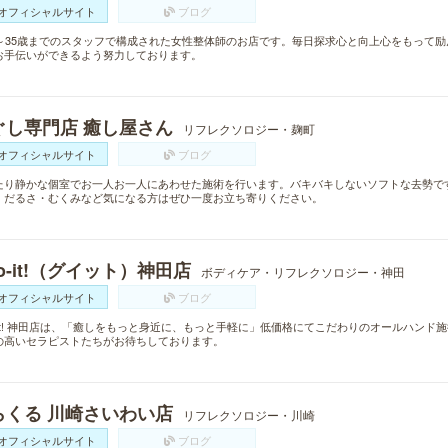
オフィシャルサイト
ブログ
歳～35歳までのスタッフで構成された女性整体師のお店です。毎日探求心と向上心をもって
お手伝いができるよう努力しております。
ぐし専門店 癒し屋さん
リフレクソロジー・麹町
オフィシャルサイト
ブログ
たり静かな個室でお一人お一人にあわせた施術を行います。バキバキしないソフトな去勢で
。だるさ・むくみなど気になる方はぜひ一度お立ち寄りください。
o-it!（グイット）神田店
ボディケア・リフレクソロジー・神田
オフィシャルサイト
ブログ
o-it! 神田店は、「癒しをもっと身近に、もっと手軽に」低価格にてこだわりのオールハン
の高いセラピストたちがお待ちしております。
らくる 川崎さいわい店
リフレクソロジー・川崎
オフィシャルサイト
ブログ