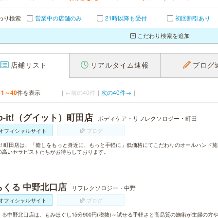
わり検索
営業中の店舗のみ
21時以降も受付
初回割引あり
こだわり検索を追加
店鋪リスト
リアルタイム速報
ブログ
中
1～40
件を表示
｜
←前の40件
｜
次の40件→
｜
o-it!（グイット）町田店
ボディケア・リフレクソロジー・町田
オフィシャルサイト
ブログ
o-it! 町田店は、「癒しをもっと身近に、もっと手軽に」低価格にてこだわりのオールハン
の高いセラピストたちがお待ちしております。
らくる 中野北口店
リフレクソロジー・中野
オフィシャルサイト
ブログ
くる中野北口店は、もみほぐし15分900円(税抜)～試せる手軽さと高品質の施術が主婦の方