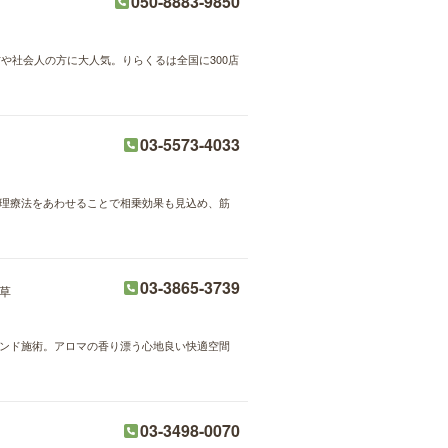
050-8883-9850
方や社会人の方に大人気。りらくるは全国に300店
03-5573-4033
物理療法をあわせることで相乗効果も見込め、筋
03-3865-3739
草
ルハンド施術。アロマの香り漂う心地良い快適空間
03-3498-0070