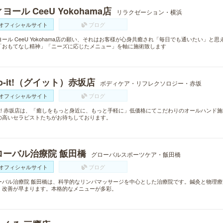
ヨール CeeU Yokohama店
リラクゼーション・横浜
オフィシャルサイト
ブログ
ヨール CeeU Yokohama店の願い、それはお客様が心身共癒され「毎日でも通いたい」
「おもてなし精神」「ニーズに応じたメニュー」を軸に施術致します
o-it!（グイット）赤坂店
ボディケア・リフレクソロジー・赤坂
オフィシャルサイト
ブログ
o-it! 赤坂店は、「癒しをもっと身近に、もっと手軽に」低価格にてこだわりのオールハン
の高いセラピストたちがお待ちしております。
ローバル治療院 飯田橋
グローバルスポーツケア・飯田橋
オフィシャルサイト
ブログ
ーバル治療院 飯田橋は、科学的なリンパマッサージを中心とした治療院です。鍼灸と物理
・改善が早まります。本格的なメニューが多彩。