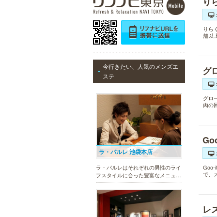
り
りら
舗以
今行きたい、人気のメンズエ
グ
ステ
グロ
肉の
Go
ラ・パルレ 池袋本店
Go
ラ・パルレはそれぞれの男性のライ
で、
フスタイルに合った豊富なメニュー
で、男性の美をサポート。第一印象
UPに貢献致します。脱毛や引き締
め、フェイシャル等、初めての方で
も安心の体験コースも多数ご用意。
レ