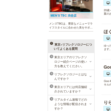
20
案の
MEN’S TBC 渋谷店
メンズTBCは、豊富なメニューでラ
イフスタイルに合わせた美をサポー
ほ
トします。今男性にも人気の脱毛、
フェイシャルケア、引き締め他、各
種お得な体験コースもご用意。老舗
ならではの技術と実績が人気のひみ
東京×リフレクソロジーにつ
ゆっ
つです。
いてよくある質問
ます
東京エリアのリフレクソ
Q
ロジー紹介ページの使い
癒し本舗 東京店
方を教えてください。
Go
専任の講師による研修をクリアし
リフレクソロジーとはな
Q
た、技術力の高い 「本物のセラピ
んですか？
スト」 のみ在籍しております。是
Go
非、お気軽にお問い合わせくださ
キル
東京エリアには何店舗紹
Q
い！
介されていますか？
リアルタイム速報でどの
Q
り
ような情報が配信されま
すか？