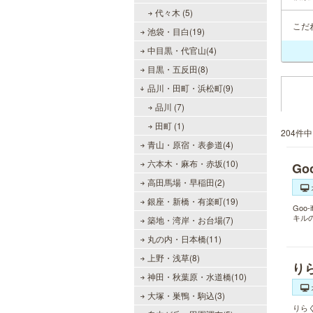
代々木 (5)
こだ
池袋・目白(19)
中目黒・代官山(4)
目黒・五反田(8)
品川・田町・浜松町(9)
品川 (7)
田町 (1)
204件
青山・原宿・表参道(4)
六本木・麻布・赤坂(10)
Go
高田馬場・早稲田(2)
銀座・新橋・有楽町(19)
Go
キル
築地・湾岸・お台場(7)
丸の内・日本橋(11)
上野・浅草(8)
り
神田・秋葉原・水道橋(10)
大塚・巣鴨・駒込(3)
りら