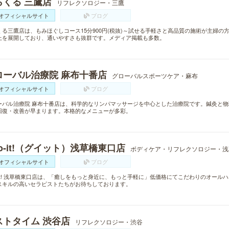
らくる 三鷹店
リフレクソロジー・三鷹
オフィシャルサイト
ブログ
くる三鷹店は、もみほぐしコース15分900円(税抜)～試せる手軽さと高品質の施術が主婦の
上を展開しており、通いやすさも抜群です。メディア掲載も多数。
ローバル治療院 麻布十番店
グローバルスポーツケア・麻布
オフィシャルサイト
ブログ
ーバル治療院 麻布十番店は、科学的なリンパマッサージを中心とした治療院です。鍼灸と
回復・改善が早まります。本格的なメニューが多彩。
o-it!（グイット）浅草橋東口店
ボディケア・リフレクソロジー・浅
オフィシャルサイト
ブログ
o-it! 浅草橋東口店は、「癒しをもっと身近に、もっと手軽に」低価格にてこだわりのオー
スキルの高いセラピストたちがお待ちしております。
ストタイム 渋谷店
リフレクソロジー・渋谷