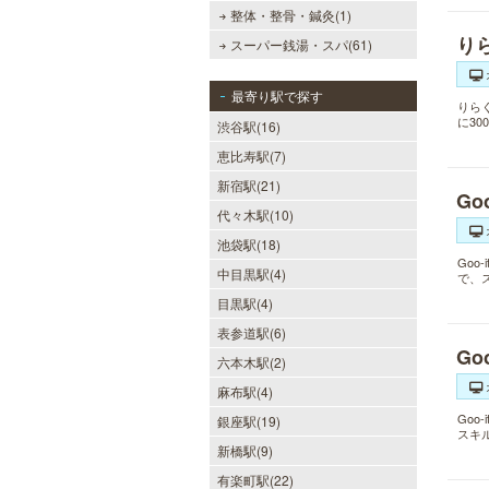
整体・整骨・鍼灸(1)
り
スーパー銭湯・スパ(61)
最寄り駅で探す
りら
に3
渋谷駅(16)
恵比寿駅(7)
新宿駅(21)
Go
代々木駅(10)
池袋駅(18)
Go
中目黒駅(4)
で、
目黒駅(4)
表参道駅(6)
Go
六本木駅(2)
麻布駅(4)
Go
銀座駅(19)
スキ
新橋駅(9)
有楽町駅(22)