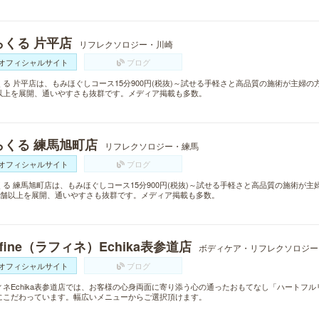
らくる 片平店
リフレクソロジー・川崎
オフィシャルサイト
ブログ
くる 片平店は、もみほぐしコース15分900円(税抜)～試せる手軽さと高品質の施術が主婦の
以上を展開、通いやすさも抜群です。メディア掲載も多数。
らくる 練馬旭町店
リフレクソロジー・練馬
オフィシャルサイト
ブログ
くる 練馬旭町店は、もみほぐしコース15分900円(税抜)～試せる手軽さと高品質の施術が
0店舗以上を展開、通いやすさも抜群です。メディア掲載も多数。
ffine（ラフィネ）Echika表参道店
ボディケア・リフレクソロジー
オフィシャルサイト
ブログ
ィネEchika表参道店では、お客様の心身両面に寄り添う心の通ったおもてなし「ハートフ
にこだわっています。幅広いメニューからご選択頂けます。