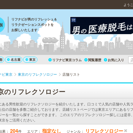
よう
リフナビが男のリフレッシュ＆
リラクゼーションスポットを
お探しいたします
都
名古屋
東京
リフナビ東京コラム
閲覧履歴
お気に入り
ナビ東京
東京のリフレクソロジー
店舗リスト
京のリフレクソロジー
にある男性歓迎のリフレクソロジーを紹介いたします。口コミで人気の店舗や人気
上位の店舗を多数ご紹介しております。店鋪リストページでは東京エリアにあるリ
ジーを一覧から探すことができます。 このエリアのリフレクソロジー探しには是非
東京をご活用ください。
204
指定なし
リフレクソロジー
結果：
件
エリア：
ジャンル：