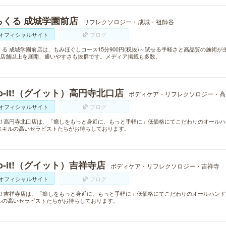
らくる 成城学園前店
リフレクソロジー・成城・祖師谷
オフィシャルサイト
ブログ
くる 成城学園前店は、もみほぐしコース15分900円(税抜)～試せる手軽さと高品質の施術
00店舗以上を展開、通いやすさも抜群です。メディア掲載も多数。
o-it!（グイット）高円寺北口店
ボディケア・リフレクソロジー・高
オフィシャルサイト
ブログ
o-it! 高円寺北口店は、「癒しをもっと身近に、もっと手軽に」低価格にてこだわりのオー
スキルの高いセラピストたちがお待ちしております。
o-it!（グイット）吉祥寺店
ボディケア・リフレクソロジー・吉祥寺
オフィシャルサイト
ブログ
o-it! 吉祥寺店は、「癒しをもっと身近に、もっと手軽に」低価格にてこだわりのオールハ
ルの高いセラピストたちがお待ちしております。