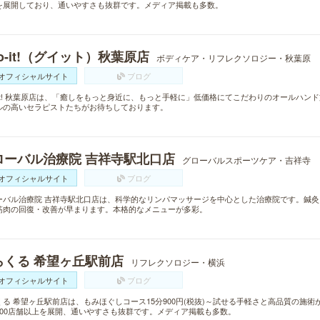
を展開しており、通いやすさも抜群です。メディア掲載も多数。
o-it!（グイット）秋葉原店
ボディケア・リフレクソロジー・秋葉原
オフィシャルサイト
ブログ
o-it! 秋葉原店は、「癒しをもっと身近に、もっと手軽に」低価格にてこだわりのオールハ
ルの高いセラピストたちがお待ちしております。
ローバル治療院 吉祥寺駅北口店
グローバルスポーツケア・吉祥寺
オフィシャルサイト
ブログ
ーバル治療院 吉祥寺駅北口店は、科学的なリンパマッサージを中心とした治療院です。鍼
筋肉の回復・改善が早まります。本格的なメニューが多彩。
らくる 希望ヶ丘駅前店
リフレクソロジー・横浜
オフィシャルサイト
ブログ
くる 希望ヶ丘駅前店は、もみほぐしコース15分900円(税抜)～試せる手軽さと高品質の施
300店舗以上を展開、通いやすさも抜群です。メディア掲載も多数。