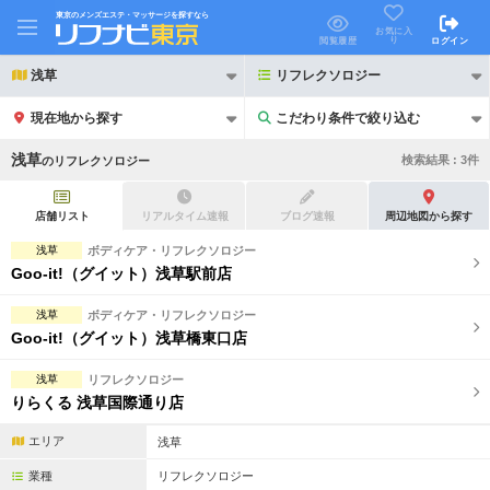
東京のメンズエステ・マッサージを探すなら
お気に入
り
閲覧履歴
ログイン
浅草
リフレクソロジー
現在地から探す
こだわり条件で絞り込む
こだわり条件で絞り込む
浅草
検索結果 :
3
件
の
リフレクソロジー
店舗リスト
リアルタイム速報
ブログ速報
周辺地図から探す
浅草
ボディケア・リフレクソロジー
Goo-it!（グイット）浅草駅前店
21時以降も受付
24時以降も受付
浅草
ボディケア・リフレクソロジー
初回割引あり
リピーター割引あり
Goo-it!（グイット）浅草橋東口店
団体割引
ポイントカード有
浅草
リフレクソロジー
りらくる 浅草国際通り店
キャッシュレス決済OK
領収証発行可
エリア
浅草
2名様歓迎
団体様歓迎
業種
リフレクソロジー