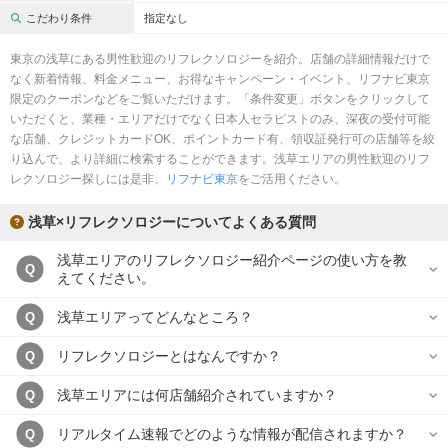
完全個室
半個室あり
こだわり条件
指定なし
ペアルームあり
シャワー室完備
東京の浅草にある男性歓迎のリフレクソロジーを紹介。店舗の詳細情報だけで
なく新着情報、料金メニュー、お得なキャンペーン・イベント、リフナビ東京
フットバスあり
岩盤浴あり
限定のクーポンなどをご覧いただけます。「条件変更」ボタンをクリックして
いただくと、業種・エリアだけでなく日本人セラピストのみ、深夜の受付可能
専用駐車場あり
有資格者在籍
な店舗、クレジットカードOK、ポイントカード有、領収証発行可の店舗等を絞
り込んで、より詳細に検索することができます。浅草エリアの男性歓迎のリフ
日本人スタッフのみ
女性スタッフのみ
レクソロジー探しには是非、
リフナビ東京
をご活用ください。
スタッフ指名可
Ｗセラピスト
浅草×リフレクソロジーについてよくある質問
駅から徒歩5分以内
浅草エリアのリフレクソロジー紹介ページの使い方を教
Q
えてください。
こだわり条件を変更
浅草エリアってどんなところ？
Q
閉じる
リフレクソロジーとはなんですか？
Q
浅草エリアには何店舗紹介されていますか？
Q
リアルタイム速報でどのような情報が配信されますか？
Q