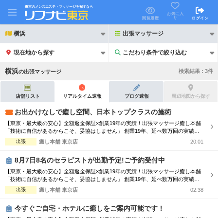
東京のメンズエステ・マッサージを探すなら
お気に入
り
閲覧履歴
ログイン
横浜
出張マッサージ
現在地から探す
こだわり条件で絞り込む
こだわり条件で絞り込む
横浜
検索結果 :
3
件
の
出張マッサージ
店舗リスト
リアルタイム速報
ブログ速報
周辺地図から探す
お出かけなしで癒し空間、日本トップクラスの施術
【東京・最大級の安心】全額返金保証×創業19年の実績！出張マッサージ癒し本舗
21時以降も受付
24時以降も受付
「技術に自信があるからこそ、妥協はしません」 創業19年、延べ数万回の実績を
誇る「癒し本舗」が、東京都内のご自宅や宿泊先へ至福の時間を届けます。ボデ
出張
癒し本舗 東京店
20:01
初回割引あり
リピーター割引あり
ィ、オイル、ヘッド、足裏、タイ古式の5種から、最適なケアをプロがご提案。 ■
当店の強み：全額返金保証 初めてのご利用で満足いただけない場合、料金を全額
8月7日8名のセラピストが出勤予定!ご予約受付中
返金いたします。サー...
団体割引
ポイントカード有
【東京・最大級の安心】全額返金保証×創業19年の実績！出張マッサージ癒し本舗
「技術に自信があるからこそ、妥協はしません」 創業19年、延べ数万回の実績を
キャッシュレス決済OK
領収証発行可
誇る「癒し本舗」が、東京都内のご自宅やホテルへ至福の時間を届けます。ボデ
出張
癒し本舗 東京店
02:38
ィ、オイル、ヘッド、足裏、タイ古式の5種から、最適なケアをプロがご提案。 ■
2名様歓迎
団体様歓迎
当店の強み：全額返金保証 初めてのご利用で満足いただけない場合、料金を全額
今すぐご自宅・ホテルに癒しをご案内可能です！
返金いたします。サー...