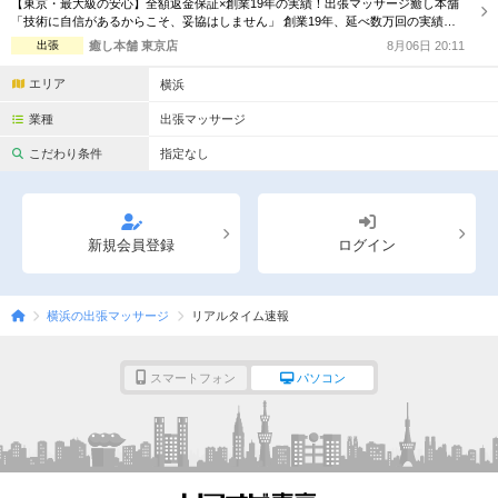
【東京・最大級の安心】全額返金保証×創業19年の実績！出張マッサージ癒し本舗
完全個室
半個室あり
「技術に自信があるからこそ、妥協はしません」 創業19年、延べ数万回の実績を
誇る「癒し本舗」が、東京都内のご自宅やホテルへ至福の時間を届けます。ボデ
出張
癒し本舗 東京店
8月06日 20:11
ペアルームあり
シャワー室完備
ィ、オイル、ヘッド、足裏、タイ古式の5種から、最適なケアをプロがご提案。 ■
当店の強み：全額返金保証 初めてのご利用で満足いただけない場合、料金を全額
エリア
横浜
返金いたします。サー...
フットバスあり
岩盤浴あり
業種
出張マッサージ
専用駐車場あり
有資格者在籍
こだわり条件
指定なし
日本人スタッフのみ
女性スタッフのみ
スタッフ指名可
Ｗセラピスト
新規会員登録
ログイン
駅から徒歩5分以内
横浜の出張マッサージ
リアルタイム速報
こだわり条件を変更
スマートフォン
パソコン
閉じる