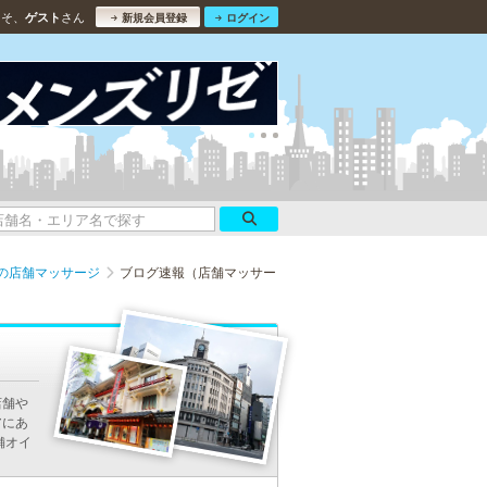
こそ、
さん
ゲスト
新規会員登録
ログイン
の店舗マッサージ
ブログ速報（店舗マッサー
店舗や
アにあ
舗オイ