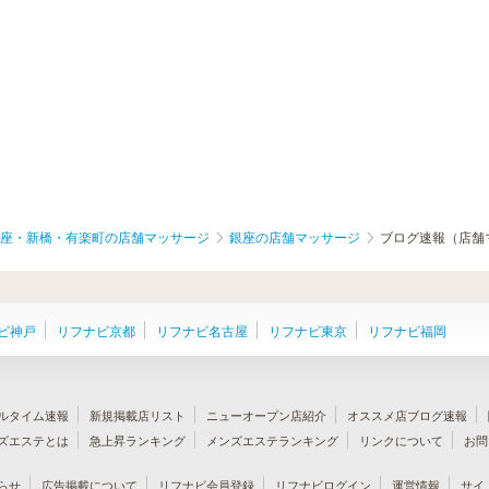
座・新橋・有楽町の店舗マッサージ
銀座の店舗マッサージ
ブログ速報（店舗
ビ神戸
リフナビ京都
リフナビ名古屋
リフナビ東京
リフナビ福岡
ルタイム速報
新規掲載店リスト
ニューオープン店紹介
オススメ店ブログ速報
ズエステとは
急上昇ランキング
メンズエステランキング
リンクについて
お問
らせ
広告掲載について
リフナビ会員登録
リフナビログイン
運営情報
サイ