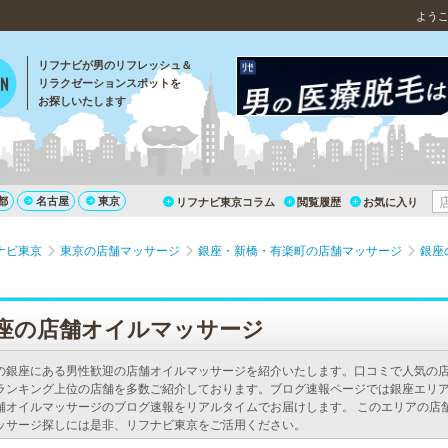
よう
リフナビが男のリフレッシュ＆
リラクゼーションスポットを
お探しいたします
都
名古屋
東京
リフナビ東京コラム
閲覧履歴
お気に入り
ナビ東京
東京の店舗マッサージ
銀座・新橋・有楽町の店舗マッサージ
銀座
座の店舗オイルマッサージ
の銀座にある男性歓迎の店舗オイルマッサージを紹介いたします。口コミで人気の
ランキング上位の店舗を多数ご紹介しております。ブログ速報ページでは銀座エリ
舗オイルマッサージのブログ速報をリアルタイムでお届けします。 このエリアの店
ッサージ探しには是非、リフナビ東京をご活用ください。