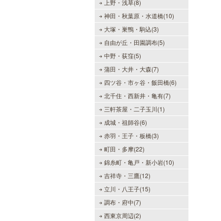
上野・浅草(8)
神田・秋葉原・水道橋(10)
大塚・巣鴨・駒込(3)
自由が丘・田園調布(5)
中野・荻窪(5)
蒲田・大井・大森(7)
四ツ谷・市ヶ谷・飯田橋(6)
北千住・西新井・亀有(7)
三軒茶屋・二子玉川(1)
成城・祖師谷(6)
赤羽・王子・板橋(3)
町田・多摩(22)
錦糸町・亀戸・新小岩(10)
吉祥寺・三鷹(12)
立川・八王子(15)
調布・府中(7)
西東京周辺(2)