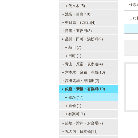
検索
代々木 (5)
池袋・目白(19)
こだ
中目黒・代官山(4)
目黒・五反田(8)
品川・田町・浜松町(9)
品川 (7)
田町 (1)
青山・原宿・表参道(4)
六本木・麻布・赤坂(10)
高田馬場・早稲田(2)
銀座・新橋・有楽町(19)
銀座 (17)
新橋 (1)
有楽町 (1)
築地・湾岸・お台場(7)
丸の内・日本橋(11)