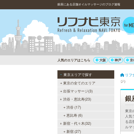
銀座にある店舗オイルマッサージのブログ速報
人気のエリアはこちら
大阪
神戸
京
東京エリアで探す
リフ
ジ）
東京の全てのエリア
出張マッサージ(3)
銀
渋谷・恵比寿(23)
渋谷 (17)
東京
恵比寿 (6)
人気
る店
新宿・代々木(32)
ルマ
新宿 (27)