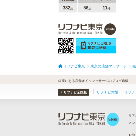
382
56
11
店
店
件
リフナビ東京
東京の店舗マッサージ
銀
銀座にある店舗オイルマッサージのブログ速報
リフナビ大阪
リフナ
リフナビ全国版
リア
メン
ら
）
お知