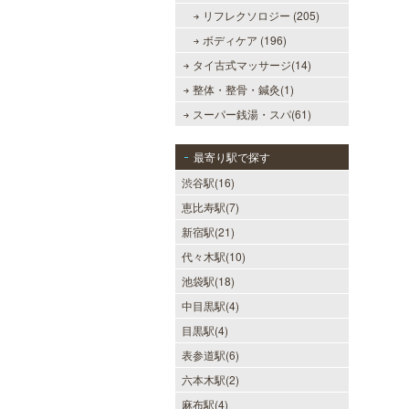
リフレクソロジー (205)
ボディケア (196)
タイ古式マッサージ(14)
整体・整骨・鍼灸(1)
スーパー銭湯・スパ(61)
最寄り駅で探す
渋谷駅(16)
恵比寿駅(7)
新宿駅(21)
代々木駅(10)
池袋駅(18)
中目黒駅(4)
目黒駅(4)
表参道駅(6)
六本木駅(2)
麻布駅(4)