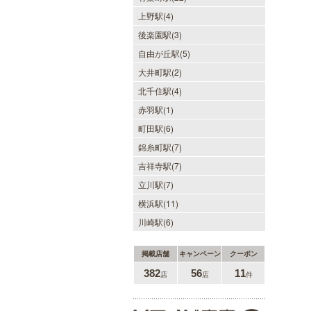
上野駅(4)
後楽園駅(3)
自由が丘駅(5)
大井町駅(2)
北千住駅(4)
赤羽駅(1)
町田駅(6)
錦糸町駅(7)
吉祥寺駅(7)
立川駅(7)
横浜駅(11)
川崎駅(6)
掲載店舗
キャンペーン
クーポン
382
56
11
店
店
件