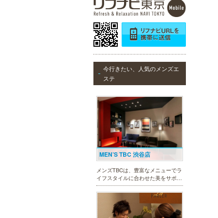
今行きたい、人気のメンズエ
ステ
MEN’S TBC 渋谷店
メンズTBCは、豊富なメニューでラ
イフスタイルに合わせた美をサポー
トします。今男性にも人気の脱毛、
フェイシャルケア、引き締め他、各
種お得な体験コースもご用意。老舗
ならではの技術と実績が人気のひみ
つです。