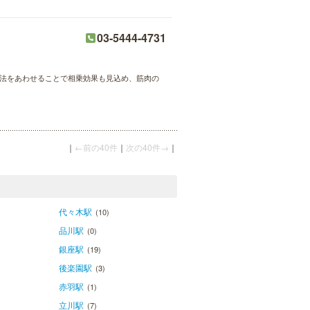
03-5444-4731
療法をあわせることで相乗効果も見込め、筋肉の
｜
←前の40件
｜
次の40件→
｜
代々木駅
(10)
品川駅
(0)
銀座駅
(19)
後楽園駅
(3)
赤羽駅
(1)
立川駅
(7)