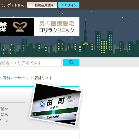
こそ、
さん
ゲスト
新規会員登録
ログイン
の店舗マッサージ
店舗リスト
店舗や
アにあ
サージ