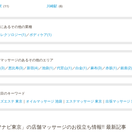
駅
川崎駅
(11)
(6)
町にあるその他の業種
レクソロジー(1)
／
ボディケア(1)
舗マッサージのあるその他のエリア
(3)
／
恵比寿(3)
／
新宿(4)
／
池袋(1)
／
代官山(1)
／
白金(1)
／
麻布(3)
／
赤坂(1)
／
銀座(2)
注目のキーワード
ズエステ 東京
｜
オイルマッサージ 池袋
｜
エステマッサージ 東京
｜
出張マッサージ 
フナビ東京」の店舗マッサージのお役立ち情報!! 最新記事