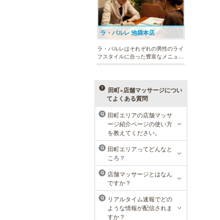
ラ・パルレ 池袋本店
ラ・パルレはそれぞれの男性のライ
フスタイルに合った豊富なメニュー
で、男性の美をサポート。第一印象
UPに貢献致します。脱毛や引き締
め、フェイシャル等、初めての方で
も安心の体験コースも多数ご用意。
田町×店舗マッサージについ
てよくある質問
田町エリアの店舗マッサ
Q
ージ紹介ページの使い方
癒し本舗 東京店
を教えてください。
専任の講師による研修をクリアし
田町エリアってどんなと
Q
た、技術力の高い 「本物のセラピ
ころ？
スト」 のみ在籍しております。是
非、お気軽にお問い合わせくださ
店舗マッサージとはなん
Q
い！
ですか？
リアルタイム速報でどの
Q
ような情報が配信されま
すか？