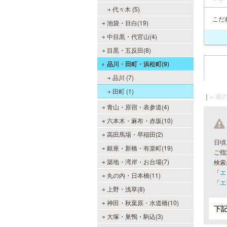
代々木 (5)
こだ
池袋・目白(19)
中目黒・代官山(4)
目黒・五反田(8)
品川・田町・浜松町(9)
品川 (7)
田町 (1)
｜
←前の
青山・原宿・表参道(4)
六本木・麻布・赤坂(10)
高田馬場・早稲田(2)
日頃
銀座・新橋・有楽町(19)
ご指
築地・湾岸・お台場(7)
検索
「
エ
丸の内・日本橋(11)
「
エ
上野・浅草(8)
神田・秋葉原・水道橋(10)
下
大塚・巣鴨・駒込(3)