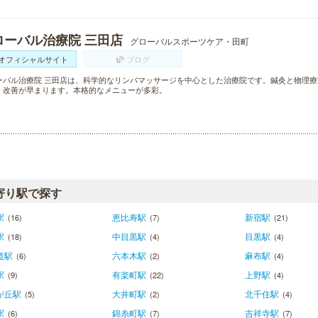
ローバル治療院 三田店
グローバルスポーツケア・田町
オフィシャルサイト
ブログ
ーバル治療院 三田店は、科学的なリンパマッサージを中心とした治療院です。鍼灸と物理
・改善が早まります。本格的なメニューが多彩。
寄り駅で探す
駅
恵比寿駅
新宿駅
(16)
(7)
(21)
駅
中目黒駅
目黒駅
(18)
(4)
(4)
道駅
六本木駅
麻布駅
(6)
(2)
(4)
駅
有楽町駅
上野駅
(9)
(22)
(4)
が丘駅
大井町駅
北千住駅
(5)
(2)
(4)
駅
錦糸町駅
吉祥寺駅
(6)
(7)
(7)