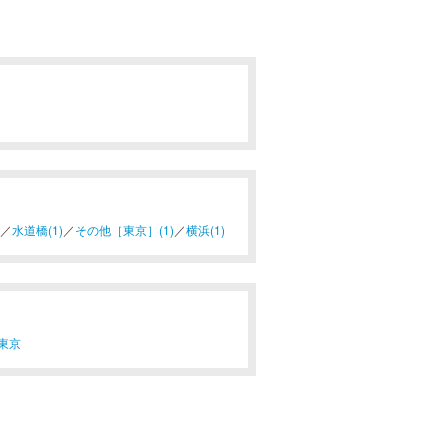
／
水道橋(1)
／
その他［東京］(1)
／
横浜(1)
東京