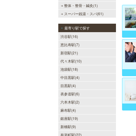
整体・整骨・鍼灸(1)
スーパー銭湯・スパ(61)
最寄り駅で探す
渋谷駅(16)
恵比寿駅(7)
新宿駅(21)
代々木駅(10)
池袋駅(18)
中目黒駅(4)
目黒駅(4)
表参道駅(6)
六本木駅(2)
麻布駅(4)
銀座駅(19)
新橋駅(9)
有楽町駅(22)