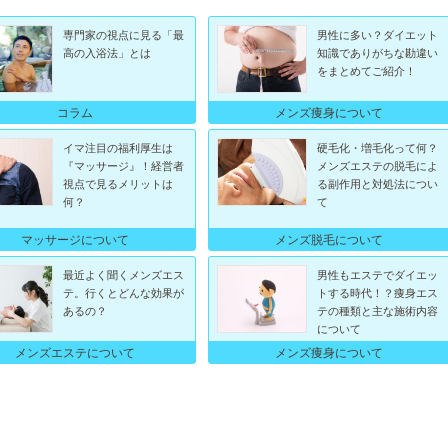
専門家の視点に見る「最
男性に多い？ダイエット
高の入浴法」とは
知識でありがちな勘違い
をまとめてご紹介！
コラム
メンズ痩身について
イマ注目の福利厚生は
硬毛化・増毛化って何？
『マッサージ』！経営者
メンズエステの脱毛によ
視点で見るメリットは
る副作用と対処法につい
何？
て
マッサージについて
メンズ脱毛について
最近よく聞くメンズエス
男性もエステでダイエッ
テ。行くとどんな効果が
トする時代！？痩身エス
あるの？
テの種類と主な施術内容
について
メンズエステについて
メンズ痩身について