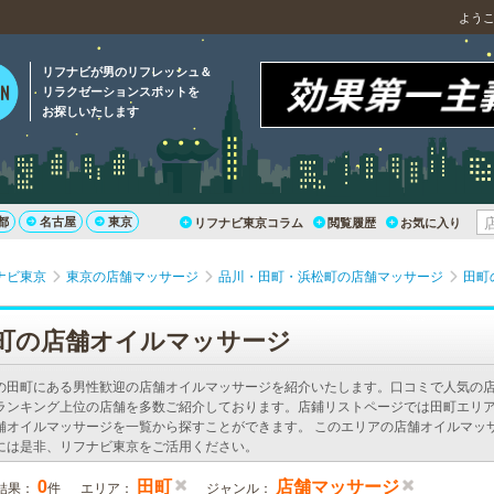
よう
リフナビが男のリフレッシュ＆
リラクゼーションスポットを
お探しいたします
都
名古屋
東京
リフナビ東京コラム
閲覧履歴
お気に入り
ナビ東京
東京の店舗マッサージ
品川・田町・浜松町の店舗マッサージ
田町
町の店舗オイルマッサージ
の田町にある男性歓迎の店舗オイルマッサージを紹介いたします。口コミで人気の
ランキング上位の店舗を多数ご紹介しております。店鋪リストページでは田町エリ
舗オイルマッサージを一覧から探すことができます。 このエリアの店舗オイルマッ
には是非、リフナビ東京をご活用ください。
0
田町
店舗マッサージ
結果：
件
エリア：
ジャンル：