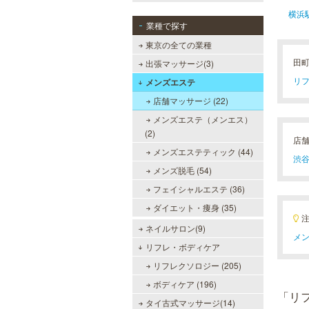
横浜
業種で探す
東京の全ての業種
田
出張マッサージ(3)
リフ
メンズエステ
店舗マッサージ (22)
メンズエステ（メンエス）
(2)
店
メンズエステティック (44)
渋谷
メンズ脱毛 (54)
フェイシャルエステ (36)
ダイエット・痩身 (35)
ネイルサロン(9)
メン
リフレ・ボディケア
リフレクソロジー (205)
ボディケア (196)
「リ
タイ古式マッサージ(14)