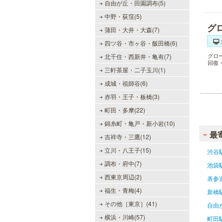
自由が丘・田園調布(5)
中野・荻窪(5)
グ
蒲田・大井・大森(7)
四ツ谷・市ヶ谷・飯田橋(6)
グロ
北千住・西新井・亀有(7)
回復
三軒茶屋・二子玉川(1)
成城・祖師谷(6)
赤羽・王子・板橋(3)
町田・多摩(22)
錦糸町・亀戸・新小岩(10)
最
吉祥寺・三鷹(12)
立川・八王子(15)
渋谷
調布・府中(7)
池袋
西東京周辺(2)
表参
福生・青梅(4)
新橋
その他［東京］(41)
自由
横浜・川崎(57)
町田