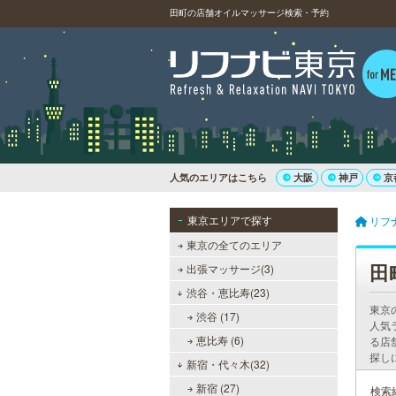
田町の店舗オイルマッサージ検索・予約
人気のエリアはこちら
大阪
神戸
京
東京エリアで探す
リフ
東京の全てのエリア
田
出張マッサージ(3)
渋谷・恵比寿(23)
東京
渋谷 (17)
人気
恵比寿 (6)
る店
探し
新宿・代々木(32)
新宿 (27)
検索