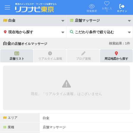
東京のメンズエステ・マッサージを探すなら
お気に入
り
閲覧履歴
ログイン
白金
店舗マッサージ
現在地から探す
こだわり条件で絞り込む
こだわり条件で絞り込む
白金
検索結果 :
1
件
の
店舗オイルマッサージ
店舗リスト
リアルタイム速報
ブログ速報
周辺地図から探す
21時以降も受付
24時以降も受付
初回割引あり
リピーター割引あり
現在、「リアルタイム速報」はございません
団体割引
ポイントカード有
キャッシュレス決済OK
領収証発行可
エリア
白金
2名様歓迎
団体様歓迎
業種
店舗マッサージ