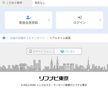
完全個室
半個室あり
こだわり条件
指定なし
ペアルームあり
シャワー室完備
フットバスあり
岩盤浴あり
新規会員登録
ログイン
専用駐車場あり
有資格者在籍
白金の店舗オイルマッサージ
リアルタイム速報
日本人スタッフのみ
女性スタッフのみ
スタッフ指名可
Ｗセラピスト
スマートフォン
パソコン
駅から徒歩5分以内
こだわり条件を変更
閉じる
© 2011-2026 メンズエステ・マッサージ検索のリフナビ東京