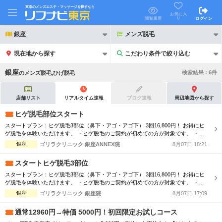
東京のメンズエステ・マッサージを探すなら
お気に入
り
閲覧履歴
ログイン
銀座
メンズ脱毛
現在地から探す
こだわり条件で絞り込む
こだわり条件で絞り込む
銀座
検索結果 :
6
件
の
メンズ脱毛,ひげ脱毛
店舗リスト
リアルタイム速報
ブログ速報
周辺地図から探す
ヒゲ脱毛部位スタート
スタートプラン：ヒゲ脱毛3部位（鼻下・アゴ・アゴ下） 3回16,800円！ お得にヒ
21時以降も受付
24時以降も受付
ゲ脱毛を体験いただけます。 ・ヒゲ脱毛のご契約が初めての方が対象です。 ・平
日（祝日を除く月曜日〜金曜日）11:00～20:00までの照射となります。 ・機械選
銀座
ゴリラクリニック 銀座ANNEX院
8月07日 18:21
初回割引あり
リピーター割引あり
択はできかねます。 ・笑気麻酔・麻酔クリームはご利用いただけません。 ・他割
引との併用や、他のヒゲ脱毛プランとの同時契約はできかねます...
スタートヒゲ脱毛3部位
団体割引
ポイントカード有
スタートプラン：ヒゲ脱毛3部位（鼻下・アゴ・アゴ下） 3回16,800円！ お得にヒ
ゲ脱毛を体験いただけます。 ・ヒゲ脱毛のご契約が初めての方が対象です。 ・平
キャッシュレス決済OK
領収証発行可
日（祝日を除く月曜日〜金曜日）11:00～20:00までの照射となります。 ・機械選
銀座
ゴリラクリニック 銀座院
8月07日 17:09
択はできかねます。 ・笑気麻酔・麻酔クリームはご利用いただけません。 ・他割
2名様歓迎
団体様歓迎
引との併用や、他のヒゲ脱毛プランとの同時契約はできかねます...
通常12960円→特価 5000円！初回限定お試しコース