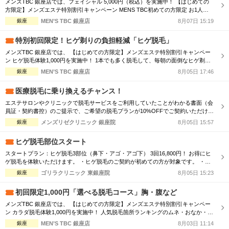
メンズTBC 銀座店では、フェイシャル 5,000円（税込）を実施中！ 【はじめての
完全個室
半個室あり
方限定】メンズエステ特別割引キャンペーン MENS TBC初めての方限定 お1人様1
回限りの特別体験価格 ※Web予約申し込みフォームよりお申込ください。
銀座
MEN’S TBC 銀座店
8月07日 15:19
ペアルームあり
シャワー室完備
特別初回限定！ヒゲ剃りの負担軽減「ヒゲ脱毛」
フットバスあり
岩盤浴あり
メンズTBC 銀座店では、 【はじめての方限定】メンズエステ特別割引キャンペー
ン ヒゲ脱毛体験1,000円を実施中！ 1本でも多く脱毛して、毎朝の面倒なヒゲ剃り
専用駐車場あり
有資格者在籍
の負担を軽く！ ※MENS TBC初めての方限定 お1人様1回限りの特別体験価格 ※W
銀座
MEN’S TBC 銀座店
8月05日 17:46
eb予約申し込みフォームよりお申込ください。
日本人スタッフのみ
女性スタッフのみ
医療脱毛に乗り換えるチャンス！
スタッフ指名可
Ｗセラピスト
エステサロンやクリニックで脱毛サービスをご利用していたことがわかる書面（会
員証・契約書控）のご提示で、ご希望の脱毛プランが10%OFFでご契約いただけま
す。 （最大34,980円お得に！） ※1回、コース終了後1回は割引適用外です。 ※他
駅から徒歩5分以内
銀座
メンズリゼクリニック 銀座院
8月05日 15:57
割引と併用不可。 ※一部対象外の店舗もございます。店舗にお問合せ下さい。
ヒゲ脱毛部位スタート
こだわり条件を変更
スタートプラン：ヒゲ脱毛3部位（鼻下・アゴ・アゴ下） 3回16,800円！ お得にヒ
ゲ脱毛を体験いただけます。 ・ヒゲ脱毛のご契約が初めての方が対象です。 ・平
日（祝日を除く月曜日〜金曜日）11:00～20:00までの照射となります。 ・機械選
銀座
ゴリラクリニック 東銀座院
8月05日 15:23
閉じる
択はできかねます。 ・笑気麻酔・麻酔クリームはご利用いただけません。 ・他割
引との併用や、他のヒゲ脱毛プランとの同時契約はできかねます...
初回限定1,000円「選べる脱毛コース」胸・腹など
メンズTBC 銀座店では、 【はじめての方限定】メンズエステ特別割引キャンペー
ン カラダ脱毛体験1,000円を実施中！ 人気脱毛箇所ランキングのムネ・おなか・ヒ
ザ下も対応可能です。 ※MENS TBC初めての方限定 お1人様1回限りの特別体験価
銀座
MEN’S TBC 銀座店
8月03日 11:14
格 ※Web予約申し込みフォームよりお申込ください。