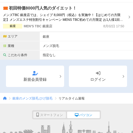
初回特価8000円人気のダイエット！
メンズTBC 銀座店では、シェイプ 8,000円（税込）を実施中！【はじめての方限
定】メンズエステ特別割引キャンペーン MENS TBC初めての方限定 お1人様1回限
りの特別体験価格 ※Web予約申し込みフォームよりお申込ください。
銀座
MEN’S TBC 銀座店
8月02日 17:50
エリア
銀座
業種
メンズ脱毛
こだわり条件
指定なし
新規会員登録
ログイン
銀座のメンズ脱毛,ひげ脱毛
リアルタイム速報
スマートフォン
パソコン