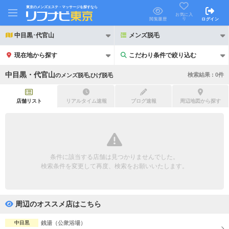
東京のメンズエステ・マッサージを探すなら
お気に入
り
閲覧履歴
ログイン
中目黒･代官山
メンズ脱毛
現在地から探す
こだわり条件で絞り込む
こだわり条件で絞り込む
中目黒・代官山
検索結果 :
0
件
の
メンズ脱毛,ひげ脱毛
店舗リスト
リアルタイム速報
ブログ速報
周辺地図から探す
21時以降も受付
24時以降も受付
初回割引あり
リピーター割引あり
条件に該当する店舗は見つかりませんでした。
検索条件を変更して再度、検索をお願いいたします。
団体割引
ポイントカード有
キャッシュレス決済OK
領収証発行可
周辺のオススメ店はこちら
2名様歓迎
団体様歓迎
中目黒
銭湯（公衆浴場）