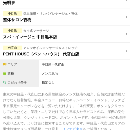
完全個室
半個室あり
光明泉
ペアルームあり
シャワー室完備
中目黒
気血循環・リンパドレナージュ・整体
整体サロン杏樹
フットバスあり
岩盤浴あり
中目黒
タイ式マッサージ
専用駐車場あり
有資格者在籍
スパ・イマージュ 中目黒本店
日本人スタッフのみ
女性スタッフのみ
代官山
アロマオイルマッサージ＆ストレッチ
PENT HOUSE（ペントハウス） 代官山店
スタッフ指名可
Ｗセラピスト
エリア
中目黒・代官山
駅から徒歩5分以内
業種
メンズ脱毛
こだわり条件
指定なし
こだわり条件を変更
東京の中目黒・代官山にある男性歓迎のメンズ脱毛を紹介。店舗の詳細情報だ
閉じる
けでなく新着情報、料金メニュー、お得なキャンペーン・イベント、リフナビ
東京限定のクーポンなどをご覧いただけます。「条件変更」ボタンをクリック
していただくと、業種・エリアだけでなく日本人セラピストのみ、深夜の受付
可能な店舗、クレジットカードOK、ポイントカード有、領収証発行可の店舗等
を絞り込んで、より詳細に検索することができます。中目黒・代官山エリアの
男性歓迎のメンズ脱毛探しには是非、
リフナビ東京
をご活用ください。