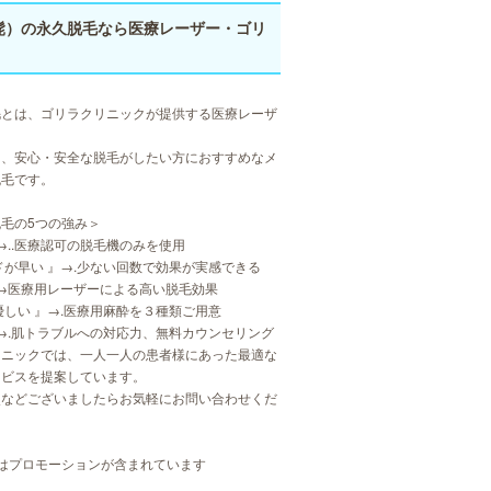
髭）の永久脱毛なら医療レーザー・ゴリ
毛とは、ゴリラクリニックが提供する医療レーザ
く、安心・安全な脱毛がしたい方におすすめなメ
脱毛です。
毛の5つの強み＞
』→..医療認可の脱毛機のみを使用
ドが早い 』→.少ない回数で効果が実感できる
』→医療用レーザーによる高い脱毛効果
優しい 』→.医療用麻酔を３種類ご用意
』→.肌トラブルへの対応力、無料カウンセリング
リニックでは、一人一人の患者様にあった最適な
ービスを提案しています。
点などございましたらお気軽にお問い合わせくだ
はプロモーションが含まれています