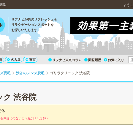
谷院」
よう
リフナビが男のリフレッシュ＆
リラクゼーションスポットを
お探しいたします
都
名古屋
東京
リフナビ東京コラム
閲覧履歴
お気に入り
ズ脱毛
渋谷のメンズ脱毛
ゴリラクリニック 渋谷院
ク 渋谷院
定休
※お間違えのないようおかけください