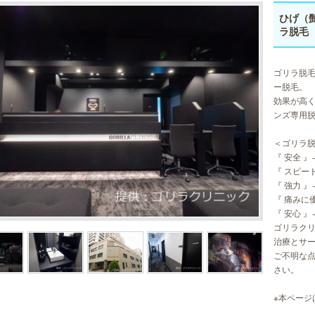
ひげ（
ラ脱毛
ゴリラ脱
ー脱毛。
効果が高
ンズ専用
＜ゴリラ脱
『 安全 
『 スピー
『 強力 
『 痛みに
『 安心 
ゴリラク
治療とサ
ご不明な
さい。
※本ページ