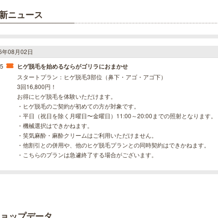
新ニュース
26年08月02日
15
ヒゲ脱毛を始めるならがゴリラにおまかせ
スタートプラン：ヒゲ脱毛3部位（鼻下・アゴ・アゴ下）
3回16,800円！
お得にヒゲ脱毛を体験いただけます。
・ヒゲ脱毛のご契約が初めての方が対象です。
・平日（祝日を除く月曜日〜金曜日）11:00～20:00までの照射となります。
・機械選択はできかねます。
・笑気麻酔・麻酔クリームはご利用いただけません。
・他割引との併用や、他のヒゲ脱毛プランとの同時契約はできかねます。
・こちらのプランは急遽終了する場合がございます。
ョップデータ