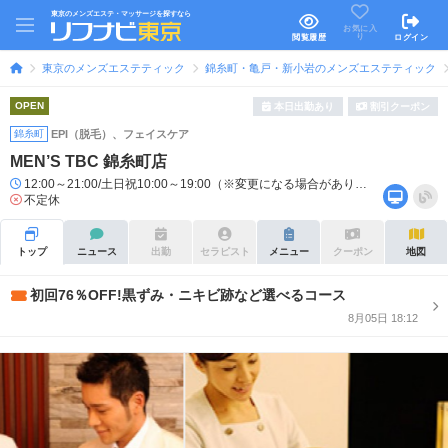
東京のメンズエステ・マッサージを探すなら
お気に入
り
閲覧履歴
ログイン
東京のメンズエステティック
錦糸町・亀戸・新小岩のメンズエステティック
OPEN
本日出勤あり
割引クーポン
錦糸町
EPI（脱毛）、フェイスケア
MEN’S TBC 錦糸町店
12:00～21:00/土日祝10:00～19:00（※変更になる場合があります）
不定休
トップ
ニュース
出勤
セラピスト
メニュー
クーポン
地図
初回76％OFF!黒ずみ・ニキビ跡など選べるコース
8月05日 18:12