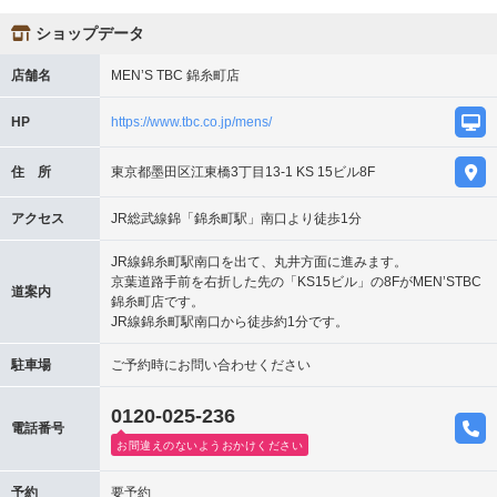
ショップデータ
店舗名
MEN’S TBC 錦糸町店
HP
https://www.tbc.co.jp/mens/
住 所
東京都墨田区江東橋3丁目13-1 KS 15ビル8F
アクセス
JR総武線錦「錦糸町駅」南口より徒歩1分
JR線錦糸町駅南口を出て、丸井方面に進みます。
京葉道路手前を右折した先の「KS15ビル」の8FがMEN’STBC
道案内
錦糸町店です。
JR線錦糸町駅南口から徒歩約1分です。
駐車場
ご予約時にお問い合わせください
0120-025-236
電話番号
お間違えのないようおかけください
予約
要予約