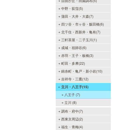
自由が丘・田園調布(5)
中野・荻窪(5)
蒲田・大井・大森(7)
四ツ谷・市ヶ谷・飯田橋(6)
北千住・西新井・亀有(7)
三軒茶屋・二子玉川(1)
成城・祖師谷(6)
赤羽・王子・板橋(3)
町田・多摩(22)
錦糸町・亀戸・新小岩(10)
吉祥寺・三鷹(12)
立川・八王子(15)
八王子 (7)
立川 (8)
調布・府中(7)
西東京周辺(2)
福生・青梅(4)