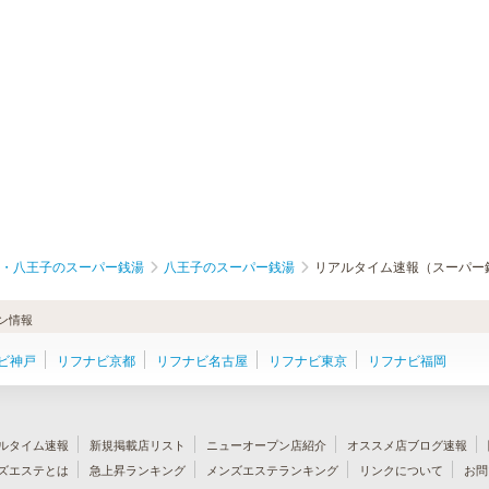
・八王子のスーパー銭湯
八王子のスーパー銭湯
リアルタイム速報（スーパー
ン情報
ビ神戸
リフナビ京都
リフナビ名古屋
リフナビ東京
リフナビ福岡
ルタイム速報
新規掲載店リスト
ニューオープン店紹介
オススメ店ブログ速報
ズエステとは
急上昇ランキング
メンズエステランキング
リンクについて
お問