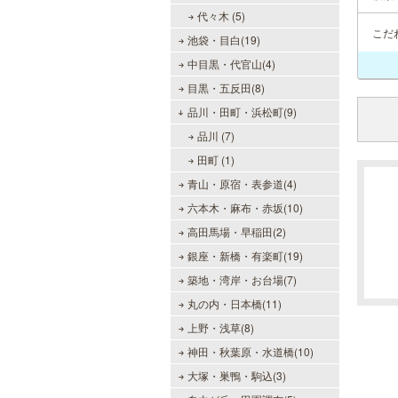
代々木 (5)
こだ
池袋・目白(19)
中目黒・代官山(4)
目黒・五反田(8)
品川・田町・浜松町(9)
品川 (7)
田町 (1)
青山・原宿・表参道(4)
六本木・麻布・赤坂(10)
高田馬場・早稲田(2)
銀座・新橋・有楽町(19)
築地・湾岸・お台場(7)
丸の内・日本橋(11)
上野・浅草(8)
神田・秋葉原・水道橋(10)
大塚・巣鴨・駒込(3)