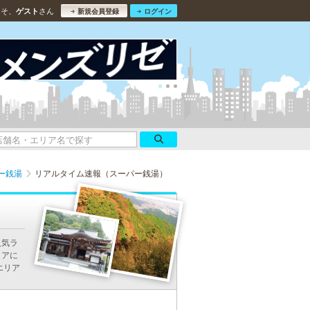
こそ、
さん
ゲスト
新規会員登録
ログイン
ー銭湯
リアルタイム速報（スーパー銭湯）
人気ラ
リアに
エリア