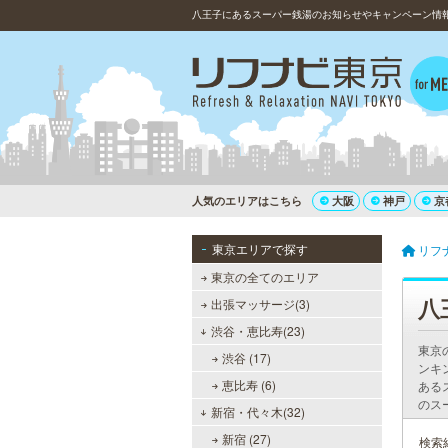
八王子にあるスーパー銭湯のお知らせやキャンペーン情
人気のエリアはこちら
大阪
神戸
京
東京エリアで探す
リフ
東京の全てのエリア
八
出張マッサージ(3)
渋谷・恵比寿(23)
東京
渋谷 (17)
ンキ
恵比寿 (6)
ある
のス
新宿・代々木(32)
新宿 (27)
検索