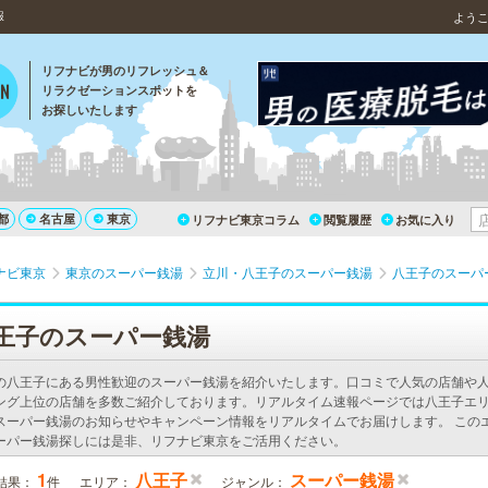
報
よう
リフナビが男のリフレッシュ＆
リラクゼーションスポットを
お探しいたします
都
名古屋
東京
リフナビ東京コラム
閲覧履歴
お気に入り
ナビ東京
東京のスーパー銭湯
立川・八王子のスーパー銭湯
八王子のスーパ
王子のスーパー銭湯
の八王子にある男性歓迎のスーパー銭湯を紹介いたします。口コミで人気の店舗や
ング上位の店舗を多数ご紹介しております。リアルタイム速報ページでは八王子エ
スーパー銭湯のお知らせやキャンペーン情報をリアルタイムでお届けします。 この
ーパー銭湯探しには是非、リフナビ東京をご活用ください。
1
八王子
スーパー銭湯
結果：
件
エリア：
ジャンル：