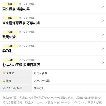
完全個室
半個室あり
多摩
スーパー銭湯
国立温泉 湯楽の里
ペアルームあり
シャワー室完備
町田
スーパー銭湯
フットバスあり
岩盤浴あり
東京湯河原温泉 万葉の湯
専用駐車場あり
有資格者在籍
多摩
スーパー銭湯
数馬の湯
日本人スタッフのみ
女性スタッフのみ
多摩
スーパー銭湯
スタッフ指名可
Ｗセラピスト
季乃彩
駅から徒歩5分以内
多摩
スーパー銭湯
おふろの王様 多摩百草店
こだわり条件を変更
エリア
町田・多摩
業種
スーパー銭湯
閉じる
こだわり条件
指定なし
東京の町田・多摩にある男性歓迎のスーパー銭湯を紹介。店舗の詳細情報だけ
でなく新着情報、料金メニュー、お得なキャンペーン・イベント、リフナビ東