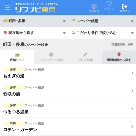
東京のメンズエステ・マッサージを探すなら
お気に入
り
閲覧履歴
ログイン
町田･多摩
スーパー銭湯
現在地から探す
こだわり条件で絞り込む
こだわり条件で絞り込む
町田・多摩
検索結果 :
9
件
の
スーパー銭湯
店舗リスト
リアルタイム速報
ブログ速報
周辺地図から探す
多摩
スーパー銭湯
もえぎの湯
21時以降も受付
24時以降も受付
多摩
スーパー銭湯
初回割引あり
リピーター割引あり
竹取の湯
団体割引
ポイントカード有
多摩
スーパー銭湯
つるつる温泉
キャッシュレス決済OK
領収証発行可
町田
スーパー銭湯
2名様歓迎
団体様歓迎
ロテン・ガーデン