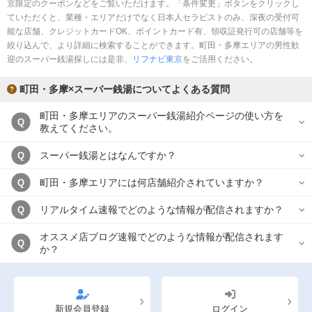
京限定のクーポンなどをご覧いただけます。「条件変更」ボタンをクリックし
ていただくと、業種・エリアだけでなく日本人セラピストのみ、深夜の受付可
能な店舗、クレジットカードOK、ポイントカード有、領収証発行可の店舗等を
絞り込んで、より詳細に検索することができます。町田・多摩エリアの男性歓
迎のスーパー銭湯探しには是非、
リフナビ東京
をご活用ください。
町田・多摩×スーパー銭湯についてよくある質問
町田・多摩エリアのスーパー銭湯紹介ページの使い方を
Q
教えてください。
スーパー銭湯とはなんですか？
Q
町田・多摩エリアには何店舗紹介されていますか？
Q
リアルタイム速報でどのような情報が配信されますか？
Q
オススメ店ブログ速報でどのような情報が配信されます
Q
か？
新規会員登録
ログイン