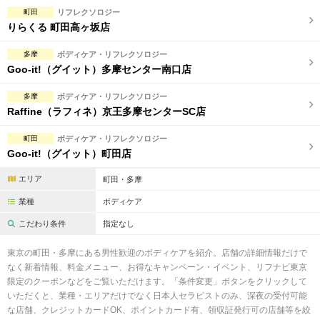
完全個室
半個室あり
町田
リフレクソロジー
りらくる 町田高ヶ坂店
ペアルームあり
シャワー室完備
多摩
ボディケア・リフレクソロジー
フットバスあり
岩盤浴あり
Goo-it!（グイット）多摩センター南口店
専用駐車場あり
有資格者在籍
多摩
ボディケア・リフレクソロジー
Raffine（ラフィネ）京王多摩センターSC店
日本人スタッフのみ
女性スタッフのみ
町田
ボディケア・リフレクソロジー
スタッフ指名可
Ｗセラピスト
Goo-it!（グイット）町田店
駅から徒歩5分以内
エリア
町田・多摩
業種
ボディケア
こだわり条件を変更
こだわり条件
指定なし
閉じる
東京の町田・多摩にある男性歓迎のボディケアを紹介。店舗の詳細情報だけで
なく新着情報、料金メニュー、お得なキャンペーン・イベント、リフナビ東京
限定のクーポンなどをご覧いただけます。「条件変更」ボタンをクリックして
いただくと、業種・エリアだけでなく日本人セラピストのみ、深夜の受付可能
な店舗、クレジットカードOK、ポイントカード有、領収証発行可の店舗等を絞