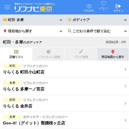
東京のメンズエステ・マッサージを探すなら
お気に入
り
閲覧履歴
ログイン
町田･多摩
ボディケア
現在地から探す
こだわり条件で絞り込む
こだわり条件で絞り込む
町田・多摩
検索結果 :
8
件
の
ボディケア
店舗リスト
リアルタイム速報
ブログ速報
周辺地図から探す
町田
リフレクソロジー
りらくる 町田小山町店
21時以降も受付
24時以降も受付
多摩
リフレクソロジー
初回割引あり
リピーター割引あり
りらくる 多摩一ノ宮店
団体割引
ポイントカード有
町田
リフレクソロジー
りらくる 金井店
キャッシュレス決済OK
領収証発行可
多摩
ボディケア・リフレクソロジー
2名様歓迎
団体様歓迎
Goo-it!（グイット）聖蹟桜ヶ丘店