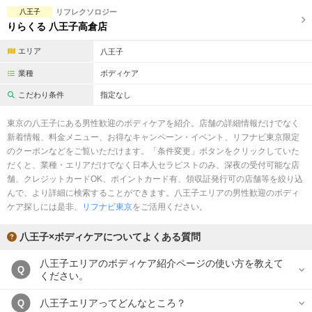
完全個室
半個室あり
八王子
リフレクソロジー
りらくる 八王子高倉店
ペアルームあり
シャワー室完備
エリア
八王子
フットバスあり
岩盤浴あり
業種
ボディケア
専用駐車場あり
有資格者在籍
こだわり条件
指定なし
日本人スタッフのみ
女性スタッフのみ
東京の八王子にある男性歓迎のボディケアを紹介。店舗の詳細情報だけでなく
新着情報、料金メニュー、お得なキャンペーン・イベント、リフナビ東京限定
スタッフ指名可
Ｗセラピスト
のクーポンなどをご覧いただけます。「条件変更」ボタンをクリックしていた
だくと、業種・エリアだけでなく日本人セラピストのみ、深夜の受付可能な店
駅から徒歩5分以内
舗、クレジットカードOK、ポイントカード有、領収証発行可の店舗等を絞り込
んで、より詳細に検索することができます。八王子エリアの男性歓迎のボディ
こだわり条件を変更
ケア探しには是非、
リフナビ東京
をご活用ください。
八王子×ボディケアについてよくある質問
閉じる
八王子エリアのボディケア紹介ページの使い方を教えて
Q
ください。
八王子エリアってどんなところ？
Q