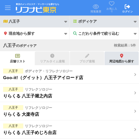
東京のメンズエステ・マッサージを探すなら
お気に入
り
閲覧履歴
ログイン
八王子
ボディケア
現在地から探す
こだわり条件で絞り込む
こだわり条件で絞り込む
八王子
検索結果 :
5
件
の
ボディケア
店舗リスト
リアルタイム速報
ブログ速報
周辺地図から探す
八王子
ボディケア・リフレクソロジー
Goo-it!（グイット）八王子アイロード店
21時以降も受付
24時以降も受付
八王子
リフレクソロジー
初回割引あり
リピーター割引あり
りらくる 八王子堀之内店
団体割引
ポイントカード有
八王子
リフレクソロジー
りらくる 大楽寺店
キャッシュレス決済OK
領収証発行可
八王子
リフレクソロジー
2名様歓迎
団体様歓迎
りらくる 八王子めじろ台店