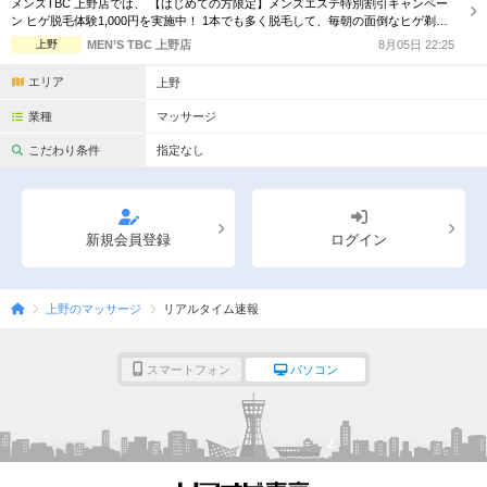
メンズTBC 上野店では、 【はじめての方限定】メンズエステ特別割引キャンペー
完全個室
半個室あり
ン ヒゲ脱毛体験1,000円を実施中！ 1本でも多く脱毛して、毎朝の面倒なヒゲ剃り
の負担を軽く！ ※MENS TBC初めての方限定 お1人様1回限りの特別体験価格 ※W
上野
MEN’S TBC 上野店
8月05日 22:25
ペアルームあり
シャワー室完備
eb予約申し込みフォームよりお申込ください。
エリア
上野
フットバスあり
岩盤浴あり
業種
マッサージ
専用駐車場あり
有資格者在籍
こだわり条件
指定なし
日本人スタッフのみ
女性スタッフのみ
スタッフ指名可
Ｗセラピスト
新規会員登録
ログイン
駅から徒歩5分以内
上野のマッサージ
リアルタイム速報
こだわり条件を変更
スマートフォン
パソコン
閉じる