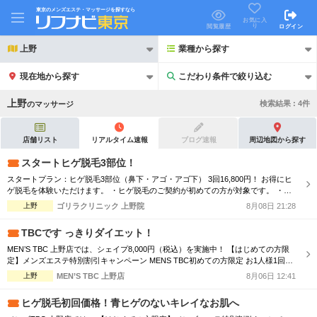
東京のメンズエステ・マッサージを探すなら
お気に入
り
閲覧履歴
ログイン
上野
業種から探す
現在地から探す
こだわり条件で絞り込む
こだわり条件で絞り込む
上野
検索結果 :
4
件
の
マッサージ
店舗リスト
リアルタイム速報
ブログ速報
周辺地図から探す
スタートヒゲ脱毛3部位！
スタートプラン：ヒゲ脱毛3部位（鼻下・アゴ・アゴ下） 3回16,800円！ お得にヒ
21時以降も受付
24時以降も受付
ゲ脱毛を体験いただけます。 ・ヒゲ脱毛のご契約が初めての方が対象です。 ・平
日（祝日を除く月曜日〜金曜日）11:00～20:00までの照射となります。 ・機械選
上野
ゴリラクリニック 上野院
8月08日 21:28
初回割引あり
リピーター割引あり
択はできかねます。 ・笑気麻酔・麻酔クリームはご利用いただけません。 ・他割
引との併用や、他のヒゲ脱毛プランとの同時契約はできかねます...
TBCです っきりダイエット！
団体割引
ポイントカード有
MEN’S TBC 上野店では、シェイプ8,000円（税込）を実施中！ 【はじめての方限
定】メンズエステ特別割引キャンペーン MENS TBC初めての方限定 お1人様1回限
キャッシュレス決済OK
領収証発行可
りの特別体験価格 ※Web予約申し込みフォームよりお申込ください。
上野
MEN’S TBC 上野店
8月06日 12:41
2名様歓迎
団体様歓迎
ヒゲ脱毛初回価格！青ヒゲのないキレイなお肌へ