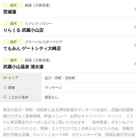
完全個室
半個室あり
品川
銭湯（大衆浴場）
宮城湯
ペアルームあり
シャワー室完備
品川
リフレクソロジー
フットバスあり
岩盤浴あり
りらくる 武蔵小山店
専用駐車場あり
有資格者在籍
品川
グローバルスポーツケア
てもみん ゲートシティ大崎店
日本人スタッフのみ
女性スタッフのみ
品川
銭湯（大衆浴場）
スタッフ指名可
Ｗセラピスト
武蔵小山温泉 清水湯
駅から徒歩5分以内
エリア
品川・田町・浜松町
業種
マッサージ
こだわり条件を変更
こだわり条件
指定なし
閉じる
東京の品川・田町・浜松町にある男性歓迎のマッサージを紹介。店舗の詳細情
報だけでなく新着情報、料金メニュー、お得なキャンペーン・イベント、リフ
ナビ東京限定のクーポンなどをご覧いただけます。「条件変更」ボタンをクリ
ックしていただくと、業種・エリアだけでなく日本人セラピストのみ、深夜の
受付可能な店舗、クレジットカードOK、ポイントカード有、領収証発行可の店