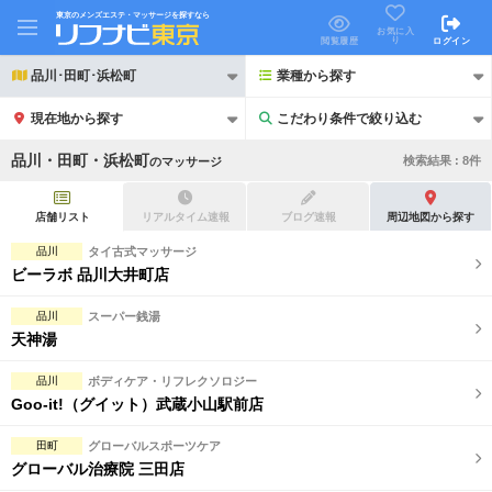
東京のメンズエステ・マッサージを探すなら
お気に入
り
閲覧履歴
ログイン
品川･田町･浜松町
業種から探す
現在地から探す
こだわり条件で絞り込む
こだわり条件で絞り込む
品川・田町・浜松町
検索結果 :
8
件
の
マッサージ
店舗リスト
リアルタイム速報
ブログ速報
周辺地図から探す
品川
タイ古式マッサージ
ビーラボ 品川大井町店
21時以降も受付
24時以降も受付
品川
スーパー銭湯
初回割引あり
リピーター割引あり
天神湯
団体割引
ポイントカード有
品川
ボディケア・リフレクソロジー
Goo-it!（グイット）武蔵小山駅前店
キャッシュレス決済OK
領収証発行可
田町
グローバルスポーツケア
2名様歓迎
団体様歓迎
グローバル治療院 三田店