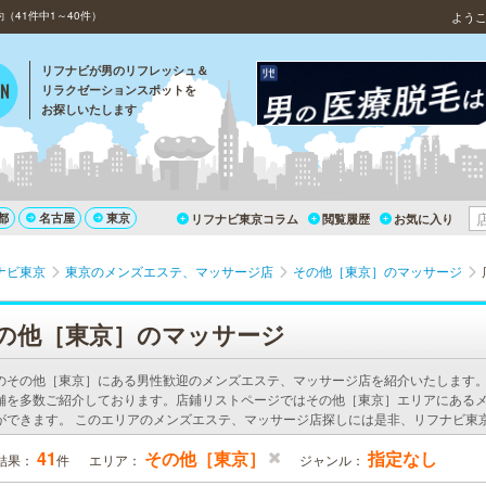
41件中1～40件）
よう
リフナビが男のリフレッシュ＆
リラクゼーションスポットを
お探しいたします
都
名古屋
東京
リフナビ東京コラム
閲覧履歴
お気に入り
ナビ東京
東京のメンズエステ、マッサージ店
その他［東京］のマッサージ
の他［東京］のマッサージ
のその他［東京］にある男性歓迎のメンズエステ、マッサージ店を紹介いたします
舗を多数ご紹介しております。店鋪リストページではその他［東京］エリアにある
ができます。 このエリアのメンズエステ、マッサージ店探しには是非、リフナビ東
41
その他［東京］
指定なし
結果：
件
エリア：
ジャンル：