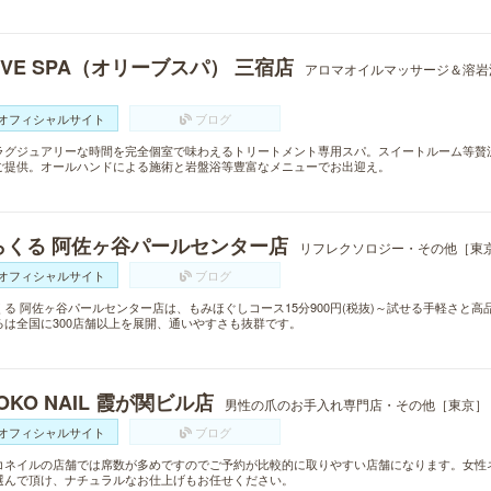
IVE SPA（オリーブスパ） 三宿店
アロマオイルマッサージ＆溶岩
オフィシャルサイト
ブログ
ラグジュアリーな時間を完全個室で味わえるトリートメント専用スパ。スイートルーム等贅
ご提供。オールハンドによる施術と岩盤浴等豊富なメニューでお出迎え。
らくる 阿佐ヶ谷パールセンター店
リフレクソロジー・その他［東
オフィシャルサイト
ブログ
くる 阿佐ヶ谷パールセンター店は、もみほぐしコース15分900円(税抜)～試せる手軽さと
るは全国に300店舗以上を展開、通いやすさも抜群です。
OKO NAIL 霞が関ビル店
男性の爪のお手入れ専門店・その他［東京］
オフィシャルサイト
ブログ
コネイルの店舗では席数が多めですのでご予約が比較的に取りやすい店舗になります。女性
選んで頂け、ナチュラルなお仕上げもお任せください。