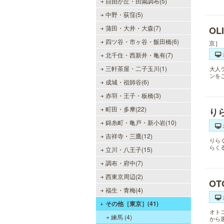
自由が丘・田園調布(5)
中野・荻窪(5)
蒲田・大井・大森(7)
OL
四ツ谷・市ヶ谷・飯田橋(6)
京］
北千住・西新井・亀有(7)
三軒茶屋・二子玉川(1)
大人
ンを
成城・祖師谷(6)
赤羽・王子・板橋(3)
町田・多摩(22)
り
錦糸町・亀戸・新小岩(10)
吉祥寺・三鷹(12)
りら
らく
立川・八王子(15)
調布・府中(7)
西東京周辺(2)
OT
福生・青梅(4)
その他［東京］(41)
オト
練馬 (4)
から