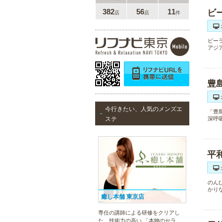
ビ
382
56
11
店
店
件
ビー
アジ
豊
今行きたい、人気のメンズエ
「豊
ステ
深呼
平
のん
かり
癒し本舗 東京店
専任の講師による研修をクリアし
た、技術力の高い 「本物のセラピ