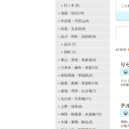
代々木 (5)
こだ
池袋・目白(19)
中目黒・代官山(4)
目黒・五反田(8)
品川・田町・浜松町(9)
品川 (7)
41件中
田町 (1)
青山・原宿・表参道(4)
り
六本木・麻布・赤坂(10)
高田馬場・早稲田(2)
りら
銀座・新橋・有楽町(19)
0店
築地・湾岸・お台場(7)
丸の内・日本橋(11)
テ
上野・浅草(8)
神田・秋葉原・水道橋(10)
大塚・巣鴨・駒込(3)
薄暗
が魅