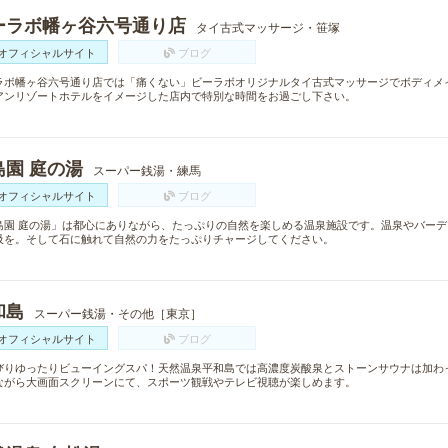
ーラボ幡ヶ谷六号通り店
タイ古式マッサージ・笹塚
オフィシャルサイト
ブログ
ラボ幡ヶ谷六号通り店では「痛くない」ビーラボオリジナルタイ古式マッサージでボディメ
アンリゾートホテルをイメージした店内で特別な時間をお過ごし下さい。
島園 庭の湯
スーパー銭湯・練馬
オフィシャルサイト
ブログ
島園 庭の湯」は都心にありながら、たっぷりの自然を楽しめる温泉施設です。温泉やバー
吸を。そして石に触れて自然の力をたっぷりチャージしてください。
和島
スーパー銭湯・その他［東京］
オフィシャルサイト
ブログ
びりゆったりビューイングスパ！天然温泉平和島では高濃度炭酸泉とストーンサウナは加わ
ながら大画面スクリーンにて、スポーツ観戦やテレビ視聴が楽しめます。