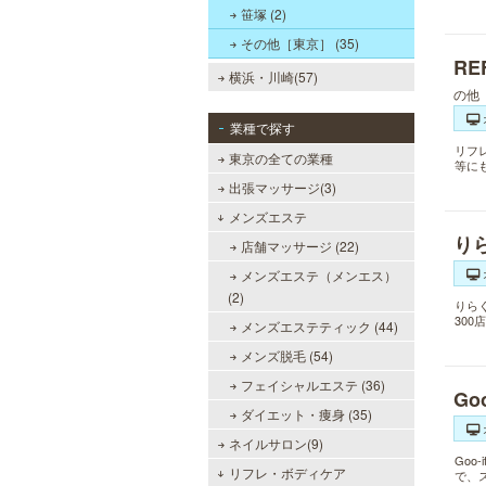
笹塚 (2)
その他［東京］ (35)
R
横浜・川崎(57)
の他
業種で探す
リフ
東京の全ての業種
等に
出張マッサージ(3)
メンズエステ
り
店舗マッサージ (22)
メンズエステ（メンエス）
(2)
りら
30
メンズエステティック (44)
メンズ脱毛 (54)
フェイシャルエステ (36)
Go
ダイエット・痩身 (35)
ネイルサロン(9)
Go
リフレ・ボディケア
で、