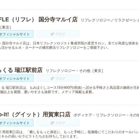
EFLE（リフレ） 国分寺マルイ店
リフレクソロジー／リラクゼーシ
［東京］
オフィシャルサイト
ブログ
レ 国分寺マルイ店は、日本リフレクソロジスト養成学院の直営サロン。全てが高度な技術
も活かせるルネ・ターナーの補完療法リフレクソロジーをご堪能下さい。
らくる 瑞江駅前店
リフレクソロジー・その他［東京］
オフィシャルサイト
ブログ
くる 瑞江駅前店は、もみほぐしコース15分900円(税抜)～試せる手軽さと高品質の施術が
0店舗以上を展開、通いやすさも抜群です。メディア掲載も多数。
o-it!（グイット）用賀東口店
ボディケア・リフレクソロジー・その
オフィシャルサイト
ブログ
o-it! 用賀東口店は、「癒しをもっと身近に、もっと手軽に」低価格にてこだわりのオール
スキルの高いセラピストたちがお待ちしております。