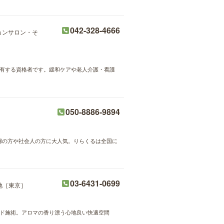
042-328-4666
ョンサロン・そ
を有する資格者です。緩和ケアや老人介護・看護
050-8886-9894
主婦の方や社会人の方に大人気。りらくるは全国に
03-6431-0699
他［東京］
ハンド施術。アロマの香り漂う心地良い快適空間