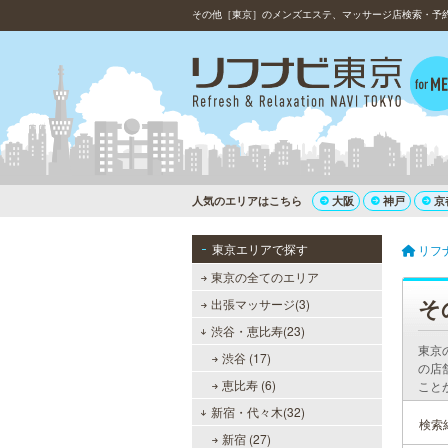
その他［東京］のメンズエステ、マッサージ店検索・予約（
人気のエリアはこちら
大阪
神戸
京
東京エリアで探す
リフ
東京の全てのエリア
そ
出張マッサージ(3)
渋谷・恵比寿(23)
東京
渋谷 (17)
の店
恵比寿 (6)
こと
新宿・代々木(32)
検索
新宿 (27)