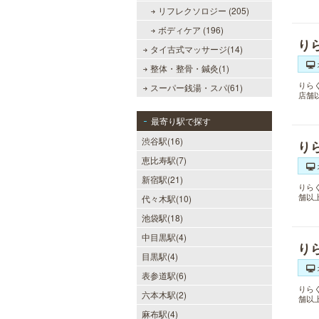
リフレクソロジー (205)
ボディケア (196)
り
タイ古式マッサージ(14)
整体・整骨・鍼灸(1)
りら
スーパー銭湯・スパ(61)
店舗
最寄り駅で探す
渋谷駅(16)
り
恵比寿駅(7)
新宿駅(21)
りら
舗以
代々木駅(10)
池袋駅(18)
中目黒駅(4)
り
目黒駅(4)
表参道駅(6)
りら
六本木駅(2)
舗以
麻布駅(4)