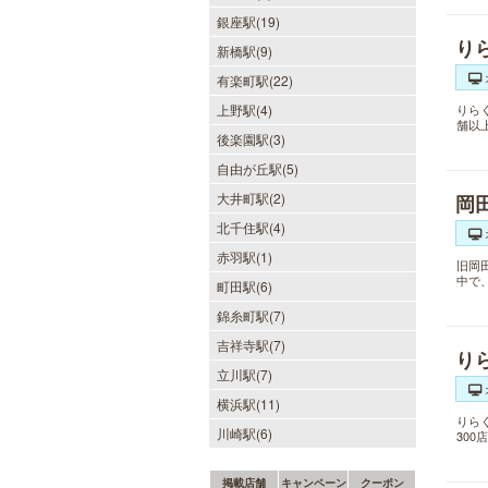
銀座駅(19)
り
新橋駅(9)
有楽町駅(22)
上野駅(4)
りら
舗以
後楽園駅(3)
自由が丘駅(5)
大井町駅(2)
岡
北千住駅(4)
赤羽駅(1)
旧岡
中で
町田駅(6)
錦糸町駅(7)
吉祥寺駅(7)
り
立川駅(7)
横浜駅(11)
りら
川崎駅(6)
30
掲載店舗
キャンペーン
クーポン