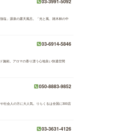
03-3991-5092
化物強塩」源泉の露天風呂。「光と風、雑木林の中
03-6914-5846
ハンド施術。アロマの香り漂う心地良い快適空間
050-8883-9852
方や社会人の方に大人気。りらくるは全国に300店
03-3631-4126