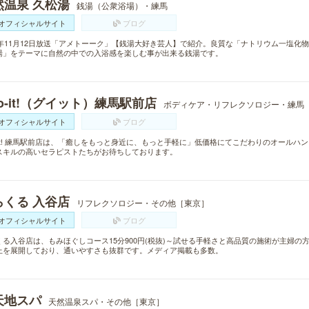
然温泉 久松湯
銭湯（公衆浴場）・練馬
オフィシャルサイト
ブログ
15年11月12日放送「アメトーーク」【銭湯大好き芸人】で紹介。良質な「ナトリウム一塩
湯」をテーマに自然の中での入浴感を楽しむ事が出来る銭湯です。
o-it!（グイット）練馬駅前店
ボディケア・リフレクソロジー・練馬
オフィシャルサイト
ブログ
o-it! 練馬駅前店は、「癒しをもっと身近に、もっと手軽に」低価格にてこだわりのオール
スキルの高いセラピストたちがお待ちしております。
らくる 入谷店
リフレクソロジー・その他［東京］
オフィシャルサイト
ブログ
くる入谷店は、もみほぐしコース15分900円(税抜)～試せる手軽さと高品質の施術が主婦の
上を展開しており、通いやすさも抜群です。メディア掲載も多数。
天地スパ
天然温泉スパ・その他［東京］