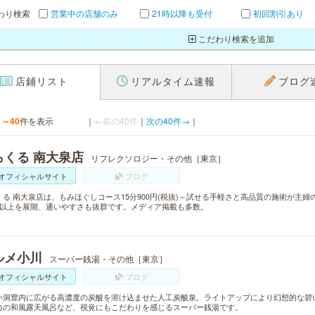
わり検索
営業中の店舗のみ
21時以降も受付
初回割引あり
こだわり検索を追加
店鋪リスト
リアルタイム速報
ブログ
1～40
件を表示
｜
←前の40件
｜
次の40件→
｜
らくる 南大泉店
リフレクソロジー・その他［東京］
オフィシャルサイト
ブログ
くる 南大泉店は、もみほぐしコース15分900円(税抜)～試せる手軽さと高品質の施術が主
舗以上を展開、通いやすさも抜群です。メディア掲載も多数。
ルメ小川
スーパー銭湯・その他［東京］
オフィシャルサイト
ブログ
い洞窟内に広がる高濃度の炭酸を溶け込ませた人工炭酸泉。ライトアップにより幻想的な碧
力の和風露天風呂など、視覚にもこだわりを感じるスーパー銭湯です。