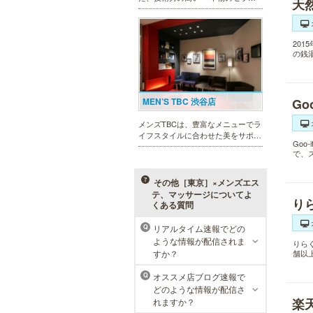
天
スト」 のみ在籍しております。是
非、お気軽にお問い合わせくださ
い！
20
の銭
MEN’S TBC 渋谷店
Go
メンズTBCは、豊富なメニューでラ
イフスタイルに合わせた美をサポー
Go
トします。今男性にも人気の脱毛、
で、
フェイシャルケア、引き締め他、各
種お得な体験コースもご用意。老舗
ならではの技術と実績が人気のひみ
その他［東京］×メンズエス
つです。
テ、マッサージについてよ
り
くある質問
リアルタイム速報でどの
Q
ラ・パルレ 池袋本店
ような情報が配信されま
りら
すか？
舗以
ラ・パルレはそれぞれの男性のライ
フスタイルに合った豊富なメニュー
オススメ店ブログ速報で
Q
で、男性の美をサポート。第一印象
どのような情報が配信さ
UPに貢献致します。脱毛や引き締
楽
れますか？
め、フェイシャル等、初めての方で