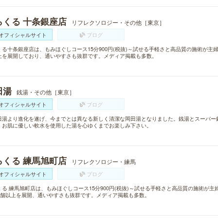
らくる 十条銀座店
リフレクソロジー・その他［東京］
オフィシャルサイト
ブログ
くる十条銀座店は、もみほぐしコース15分900円(税抜)～試せる手軽さと高品質の施術が主
上を展開しており、通いやすさも抜群です。メディア掲載も多数。
田湯
銭湯・その他［東京］
オフィシャルサイト
ブログ
田湯より進化を遂げ、今までとは異なる新しく清潔な岡田湯となりました。銭湯とスーパー
、お肌に優しい軟水を使用した湯を心ゆくまでお楽しみ下さい。
らくる 練馬旭町店
リフレクソロジー・練馬
オフィシャルサイト
ブログ
くる 練馬旭町店は、もみほぐしコース15分900円(税抜)～試せる手軽さと高品質の施術が
0店舗以上を展開、通いやすさも抜群です。メディア掲載も多数。