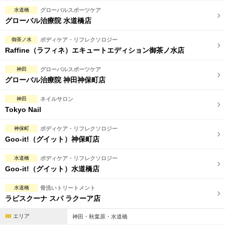
完全個室
半個室あり
水道橋
グローバルスポーツケア
グローバル治療院 水道橋店
ペアルームあり
シャワー室完備
御茶ノ水
ボディケア・リフレクソロジー
フットバスあり
岩盤浴あり
Raffine（ラフィネ）エキュートエディション御茶ノ水店
専用駐車場あり
有資格者在籍
神田
グローバルスポーツケア
グローバル治療院 神田神保町店
日本人スタッフのみ
女性スタッフのみ
神田
ネイルサロン
スタッフ指名可
Ｗセラピスト
Tokyo Nail
駅から徒歩5分以内
神保町
ボディケア・リフレクソロジー
Goo-it!（グイット）神保町店
こだわり条件を変更
水道橋
ボディケア・リフレクソロジー
Goo-it!（グイット）水道橋店
閉じる
水道橋
骨洗いトリートメント
ラピスクーナ スパ ラクーア店
エリア
神田・秋葉原・水道橋