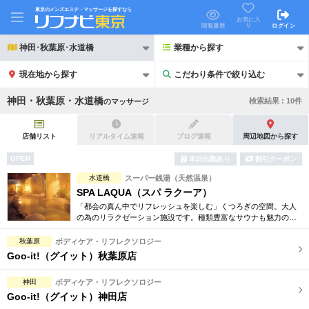
東京のメンズエステ・マッサージを探すなら
お気に入
り
閲覧履歴
ログイン
神田･秋葉原･水道橋
業種から探す
現在地から探す
こだわり条件で絞り込む
こだわり条件で絞り込む
神田・秋葉原・水道橋
検索結果 :
10
件
の
マッサージ
店舗リスト
リアルタイム速報
ブログ速報
周辺地図から探す
OPEN
本日出勤あり
割引クーポン
21時以降も受付
水道橋
スーパー銭湯（天然温泉）
24時以降も受付
SPA LAQUA（スパ ラクーア）
初回割引あり
リピーター割引あり
「都会の真ん中でリフレッシュを楽しむ」くつろぎの空間。大人
の為のリラクゼーション施設です。種類豊富なサウナも魅力の一
つです。都心にいることも忘れさせる極上のリゾート気分で心ゆ
団体割引
ポイントカード有
くまでお過ごし下さい。
秋葉原
ボディケア・リフレクソロジー
Goo-it!（グイット）秋葉原店
キャッシュレス決済OK
領収証発行可
神田
ボディケア・リフレクソロジー
2名様歓迎
団体様歓迎
Goo-it!（グイット）神田店