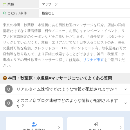
業種
マッサージ
こだわり条件
指定なし
東京の神田・秋葉原・水道橋にある男性歓迎のマッサージを紹介。店舗の詳細
情報だけでなく新着情報、料金メニュー、お得なキャンペーン・イベント、リ
フナビ東京限定のクーポンなどをご覧いただけます。「条件変更」ボタンをク
リックしていただくと、業種・エリアだけでなく日本人セラピストのみ、深夜
の受付可能な店舗、クレジットカードOK、ポイントカード有、領収証発行可の
店舗等を絞り込んで、より詳細に検索することができます。神田・秋葉原・水
道橋エリアの男性歓迎のマッサージ探しには是非、
リフナビ東京
をご活用くだ
さい。
神田・秋葉原・水道橋×マッサージについてよくある質問
リアルタイム速報でどのような情報が配信されますか？
Q
オススメ店ブログ速報でどのような情報が配信されます
Q
か？