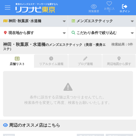
東京のメンズエステ・マッサージを探すなら
お気に入
り
閲覧履歴
ログイン
神田･秋葉原･水道橋
メンズエステティック
現在地から探す
こだわり条件で絞り込む
こだわり条件で絞り込む
神田・秋葉原・水道橋
検索結果 :
0
件
の
メンズエステティック（美容・痩身エ
ステ）
店舗リスト
リアルタイム速報
ブログ速報
周辺地図から探す
21時以降も受付
24時以降も受付
初回割引あり
リピーター割引あり
条件に該当する店舗は見つかりませんでした。
団体割引
ポイントカード有
検索条件を変更して再度、検索をお願いいたします。
キャッシュレス決済OK
領収証発行可
周辺のオススメ店はこちら
2名様歓迎
団体様歓迎