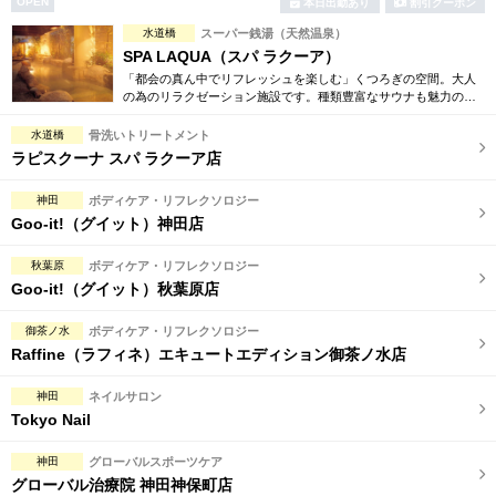
OPEN
本日出勤あり
割引クーポン
完全個室
半個室あり
水道橋
スーパー銭湯（天然温泉）
ペアルームあり
シャワー室完備
SPA LAQUA（スパ ラクーア）
「都会の真ん中でリフレッシュを楽しむ」くつろぎの空間。大人
フットバスあり
岩盤浴あり
の為のリラクゼーション施設です。種類豊富なサウナも魅力の一
つです。都心にいることも忘れさせる極上のリゾート気分で心ゆ
くまでお過ごし下さい。
水道橋
専用駐車場あり
骨洗いトリートメント
有資格者在籍
ラピスクーナ スパ ラクーア店
日本人スタッフのみ
女性スタッフのみ
神田
ボディケア・リフレクソロジー
Goo-it!（グイット）神田店
スタッフ指名可
Ｗセラピスト
駅から徒歩5分以内
秋葉原
ボディケア・リフレクソロジー
Goo-it!（グイット）秋葉原店
こだわり条件を変更
御茶ノ水
ボディケア・リフレクソロジー
Raffine（ラフィネ）エキュートエディション御茶ノ水店
閉じる
神田
ネイルサロン
Tokyo Nail
神田
グローバルスポーツケア
グローバル治療院 神田神保町店