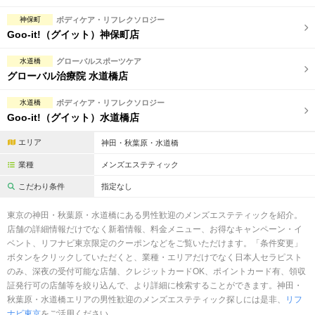
神保町
ボディケア・リフレクソロジー
Goo-it!（グイット）神保町店
水道橋
グローバルスポーツケア
グローバル治療院 水道橋店
水道橋
ボディケア・リフレクソロジー
Goo-it!（グイット）水道橋店
エリア
神田・秋葉原・水道橋
業種
メンズエステティック
こだわり条件
指定なし
東京の神田・秋葉原・水道橋にある男性歓迎のメンズエステティックを紹介。
店舗の詳細情報だけでなく新着情報、料金メニュー、お得なキャンペーン・イ
ベント、リフナビ東京限定のクーポンなどをご覧いただけます。「条件変更」
ボタンをクリックしていただくと、業種・エリアだけでなく日本人セラピスト
のみ、深夜の受付可能な店舗、クレジットカードOK、ポイントカード有、領収
証発行可の店舗等を絞り込んで、より詳細に検索することができます。神田・
秋葉原・水道橋エリアの男性歓迎のメンズエステティック探しには是非、
リフ
ナビ東京
をご活用ください。