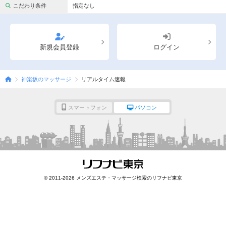
完全個室
半個室あり
こだわり条件
指定なし
ペアルームあり
シャワー室完備
フットバスあり
岩盤浴あり
新規会員登録
ログイン
専用駐車場あり
有資格者在籍
神楽坂のマッサージ
リアルタイム速報
日本人スタッフのみ
女性スタッフのみ
スタッフ指名可
Ｗセラピスト
スマートフォン
パソコン
駅から徒歩5分以内
こだわり条件を変更
閉じる
© 2011-2026 メンズエステ・マッサージ検索のリフナビ東京