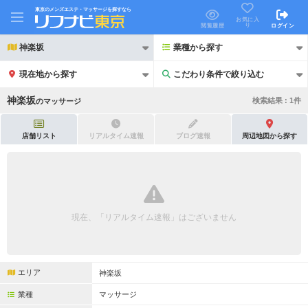
東京のメンズエステ・マッサージを探すなら
お気に入
り
閲覧履歴
ログイン
神楽坂
業種から探す
現在地から探す
こだわり条件で絞り込む
こだわり条件で絞り込む
神楽坂
検索結果 :
1
件
の
マッサージ
店舗リスト
リアルタイム速報
ブログ速報
周辺地図から探す
21時以降も受付
24時以降も受付
初回割引あり
リピーター割引あり
現在、「リアルタイム速報」はございません
団体割引
ポイントカード有
キャッシュレス決済OK
領収証発行可
エリア
神楽坂
2名様歓迎
団体様歓迎
業種
マッサージ