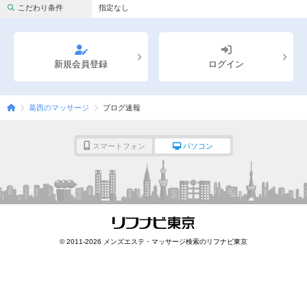
完全個室
半個室あり
こだわり条件
指定なし
ペアルームあり
シャワー室完備
フットバスあり
岩盤浴あり
新規会員登録
ログイン
専用駐車場あり
有資格者在籍
葛西のマッサージ
ブログ速報
日本人スタッフのみ
女性スタッフのみ
スタッフ指名可
Ｗセラピスト
スマートフォン
パソコン
駅から徒歩5分以内
こだわり条件を変更
閉じる
© 2011-2026 メンズエステ・マッサージ検索のリフナビ東京