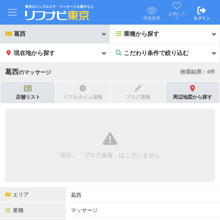
東京のメンズエステ・マッサージを探すなら
お気に入
り
閲覧履歴
ログイン
葛西
業種から探す
現在地から探す
こだわり条件で絞り込む
こだわり条件で絞り込む
葛西
検索結果 :
4
件
の
マッサージ
店舗リスト
リアルタイム速報
ブログ速報
周辺地図から探す
21時以降も受付
24時以降も受付
初回割引あり
リピーター割引あり
現在、「ブログ速報」はございません
団体割引
ポイントカード有
キャッシュレス決済OK
領収証発行可
エリア
葛西
2名様歓迎
団体様歓迎
業種
マッサージ