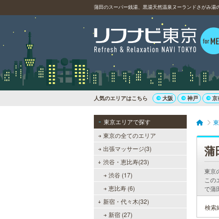
人気のエリアはこちら
大阪
神戸
京
東京エリアで探す
東
東京の全てのエリア
蒲
出張マッサージ(3)
渋谷・恵比寿(23)
東京
渋谷 (17)
この
恵比寿 (6)
で蒲
新宿・代々木(32)
検索
新宿 (27)