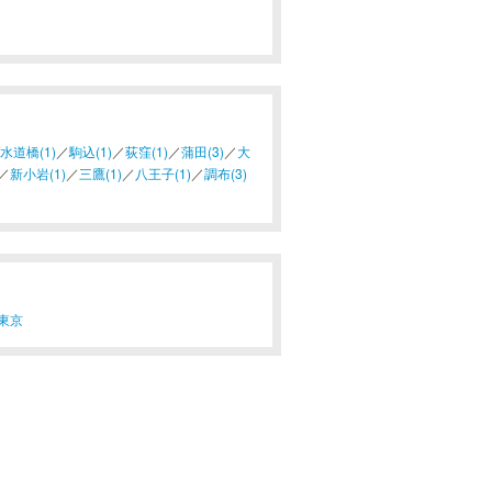
水道橋(1)
／
駒込(1)
／
荻窪(1)
／
蒲田(3)
／
大
／
新小岩(1)
／
三鷹(1)
／
八王子(1)
／
調布(3)
東京