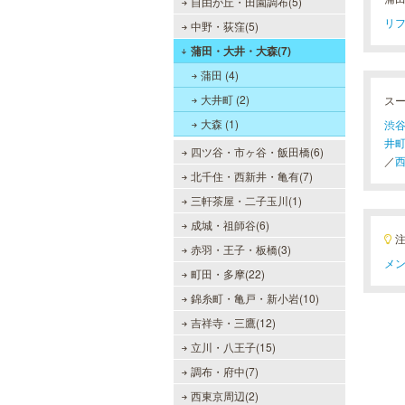
自由が丘・田園調布(5)
リフ
中野・荻窪(5)
蒲田・大井・大森(7)
蒲田 (4)
大井町 (2)
ス
大森 (1)
渋谷
井町
四ツ谷・市ヶ谷・飯田橋(6)
／
西
北千住・西新井・亀有(7)
三軒茶屋・二子玉川(1)
成城・祖師谷(6)
赤羽・王子・板橋(3)
メン
町田・多摩(22)
錦糸町・亀戸・新小岩(10)
吉祥寺・三鷹(12)
立川・八王子(15)
調布・府中(7)
西東京周辺(2)