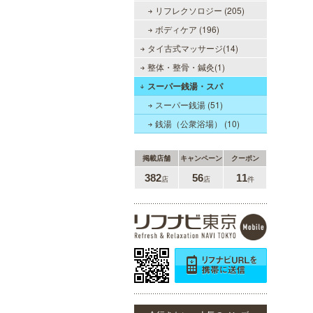
リフレクソロジー (205)
ボディケア (196)
タイ古式マッサージ(14)
整体・整骨・鍼灸(1)
スーパー銭湯・スパ
スーパー銭湯 (51)
銭湯（公衆浴場） (10)
掲載店舗
キャンペーン
クーポン
382
56
11
店
店
件