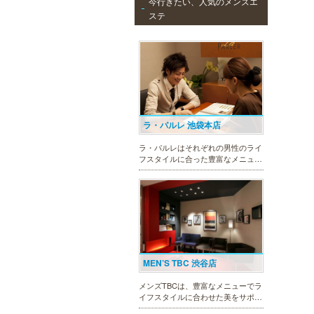
今行きたい、人気のメンズエ
ステ
ラ・パルレ 池袋本店
ラ・パルレはそれぞれの男性のライ
フスタイルに合った豊富なメニュー
で、男性の美をサポート。第一印象
UPに貢献致します。脱毛や引き締
め、フェイシャル等、初めての方で
も安心の体験コースも多数ご用意。
MEN’S TBC 渋谷店
メンズTBCは、豊富なメニューでラ
イフスタイルに合わせた美をサポー
トします。今男性にも人気の脱毛、