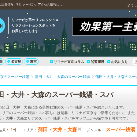
蒲田のスーパー銭湯、黒湯天然温泉ヌーランドさがみ湯の店舗情報、割引クーポン、アクセス情報について
よう
リフナビが男のリフレッシュ＆
リラクゼーションスポットを
お探しいたします
都
名古屋
東京
リフナビ東京コラム
閲覧履歴
お気に入り
京のスーパー銭湯
蒲田・大井・大森のスーパー銭湯
蒲田・大井・大森のスー
田・大井・大森のスーパー銭湯・スパ
の蒲田・大井・大森にある男性歓迎のスーパー銭湯・スパを紹介いたします。
エリアのスーパー銭湯・スパ探しには是非、リフナビ東京をご活用ください。 また
田・大井・大森エリアのスーパー銭湯・スパをマップ上から探す事も可能です。
1
蒲田・大井・大森
スーパー銭湯
結果：
件
エリア：
ジャンル：