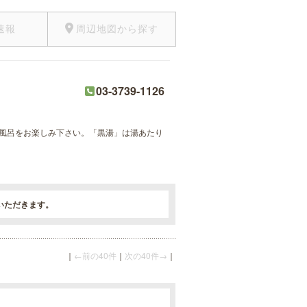
速報
周辺地図から探す
03-3739-1126
風呂をお楽しみ下さい。「黒湯」は湯あたり
いただきます。
｜
←前の40件
｜
次の40件→
｜