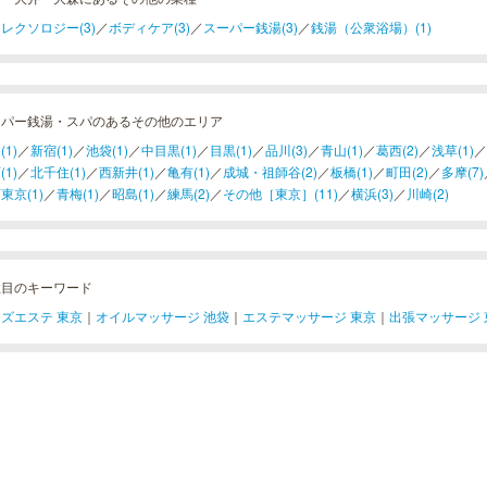
レクソロジー(3)
／
ボディケア(3)
／
スーパー銭湯(3)
／
銭湯（公衆浴場）(1)
ーパー銭湯・スパのあるその他のエリア
(1)
／
新宿(1)
／
池袋(1)
／
中目黒(1)
／
目黒(1)
／
品川(3)
／
青山(1)
／
葛西(2)
／
浅草(1)
／
(1)
／
北千住(1)
／
西新井(1)
／
亀有(1)
／
成城・祖師谷(2)
／
板橋(1)
／
町田(2)
／
多摩(7)
東京(1)
／
青梅(1)
／
昭島(1)
／
練馬(2)
／
その他［東京］(11)
／
横浜(3)
／
川崎(2)
注目のキーワード
ズエステ 東京
｜
オイルマッサージ 池袋
｜
エステマッサージ 東京
｜
出張マッサージ 