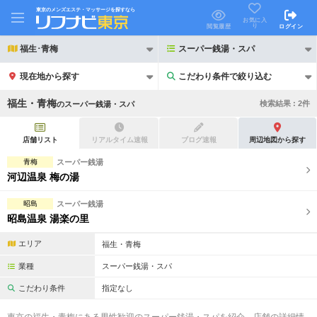
東京のメンズエステ・マッサージを探すなら
お気に入
り
閲覧履歴
ログイン
福生･青梅
スーパー銭湯・スパ
現在地から探す
こだわり条件で絞り込む
こだわり条件で絞り込む
福生・青梅
検索結果 :
2
件
の
スーパー銭湯・スパ
店舗リスト
リアルタイム速報
ブログ速報
周辺地図から探す
青梅
スーパー銭湯
河辺温泉 梅の湯
21時以降も受付
24時以降も受付
昭島
スーパー銭湯
初回割引あり
リピーター割引あり
昭島温泉 湯楽の里
団体割引
ポイントカード有
エリア
福生・青梅
キャッシュレス決済OK
領収証発行可
業種
スーパー銭湯・スパ
こだわり条件
指定なし
2名様歓迎
団体様歓迎