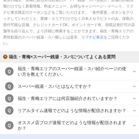
東京の福生・青梅にある男性歓迎のスーパー銭湯・スパを紹介。店舗の詳細情
完全個室
半個室あり
報だけでなく新着情報、料金メニュー、お得なキャンペーン・イベント、リフ
ナビ東京限定のクーポンなどをご覧いただけます。「条件変更」ボタンをクリ
ペアルームあり
シャワー室完備
ックしていただくと、業種・エリアだけでなく日本人セラピストのみ、深夜の
受付可能な店舗、クレジットカードOK、ポイントカード有、領収証発行可の店
フットバスあり
岩盤浴あり
舗等を絞り込んで、より詳細に検索することができます。福生・青梅エリアの
男性歓迎のスーパー銭湯・スパ探しには是非、
リフナビ東京
をご活用くださ
専用駐車場あり
有資格者在籍
い。
日本人スタッフのみ
女性スタッフのみ
福生・青梅×スーパー銭湯・スパについてよくある質問
スタッフ指名可
Ｗセラピスト
福生・青梅エリアのスーパー銭湯・スパ紹介ページの使
Q
い方を教えてください。
駅から徒歩5分以内
スーパー銭湯・スパとはなんですか？
Q
こだわり条件を変更
福生・青梅エリアには何店舗紹介されていますか？
Q
閉じる
リアルタイム速報でどのような情報が配信されますか？
Q
オススメ店ブログ速報でどのような情報が配信されます
Q
か？