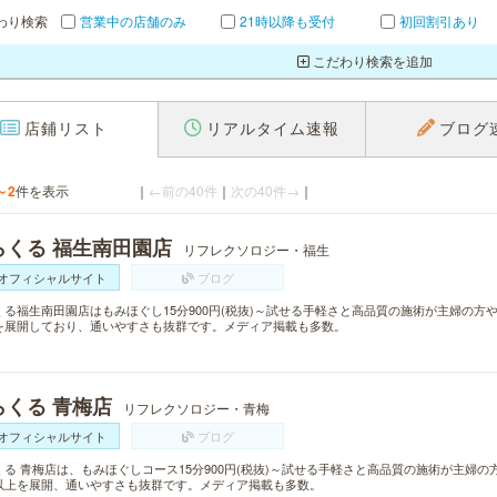
わり検索
営業中の店舗のみ
21時以降も受付
初回割引あり
こだわり検索を追加
店鋪リスト
リアルタイム速報
ブログ
～2
件を表示
｜
←前の40件
｜
次の40件→
｜
らくる 福生南田園店
リフレクソロジー・福生
オフィシャルサイト
ブログ
くる福生南田園店はもみほぐし15分900円(税抜)～試せる手軽さと高品質の施術が主婦の方
を展開しており、通いやすさも抜群です。メディア掲載も多数。
らくる 青梅店
リフレクソロジー・青梅
オフィシャルサイト
ブログ
くる 青梅店は、もみほぐしコース15分900円(税抜)～試せる手軽さと高品質の施術が主婦の
以上を展開、通いやすさも抜群です。メディア掲載も多数。