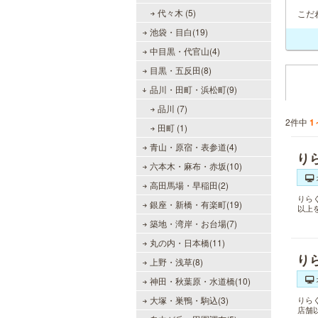
代々木 (5)
こだ
池袋・目白(19)
中目黒・代官山(4)
目黒・五反田(8)
品川・田町・浜松町(9)
品川 (7)
2件中
1
田町 (1)
青山・原宿・表参道(4)
り
六本木・麻布・赤坂(10)
高田馬場・早稲田(2)
りら
銀座・新橋・有楽町(19)
以上
築地・湾岸・お台場(7)
丸の内・日本橋(11)
り
上野・浅草(8)
神田・秋葉原・水道橋(10)
大塚・巣鴨・駒込(3)
りら
店舗