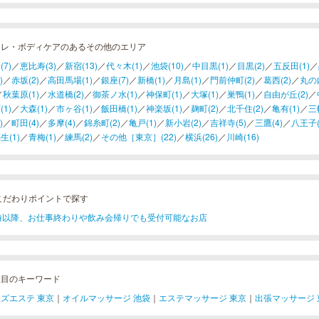
フレ・ボディケアのあるその他のエリア
(7)
／
恵比寿(3)
／
新宿(13)
／
代々木(1)
／
池袋(10)
／
中目黒(1)
／
目黒(2)
／
五反田(1)
／
)
／
赤坂(2)
／
高田馬場(1)
／
銀座(7)
／
新橋(1)
／
月島(1)
／
門前仲町(2)
／
葛西(2)
／
丸の内
／
秋葉原(1)
／
水道橋(2)
／
御茶ノ水(1)
／
神保町(1)
／
大塚(1)
／
巣鴨(1)
／
自由が丘(2)
／
(1)
／
大森(1)
／
市ヶ谷(1)
／
飯田橋(1)
／
神楽坂(1)
／
麹町(2)
／
北千住(2)
／
亀有(1)
／
三
)
／
町田(4)
／
多摩(4)
／
錦糸町(2)
／
亀戸(1)
／
新小岩(2)
／
吉祥寺(5)
／
三鷹(4)
／
八王子(
生(1)
／
青梅(1)
／
練馬(2)
／
その他［東京］(22)
／
横浜(26)
／
川崎(16)
こだわりポイントで探す
1時以降、お仕事終わりや飲み会帰りでも受付可能なお店
注目のキーワード
ズエステ 東京
｜
オイルマッサージ 池袋
｜
エステマッサージ 東京
｜
出張マッサージ 