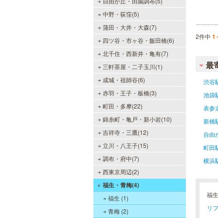
自由が丘・田園調布(5)
中野・荻窪(5)
蒲田・大井・大森(7)
2件中
1
四ツ谷・市ヶ谷・飯田橋(6)
北千住・西新井・亀有(7)
最
三軒茶屋・二子玉川(1)
成城・祖師谷(6)
渋谷
赤羽・王子・板橋(3)
池袋
町田・多摩(22)
表参
錦糸町・亀戸・新小岩(10)
新橋
吉祥寺・三鷹(12)
自由
立川・八王子(15)
町田
調布・府中(7)
横浜
西東京周辺(2)
福生・青梅(4)
福
福生 (1)
リフ
青梅 (2)