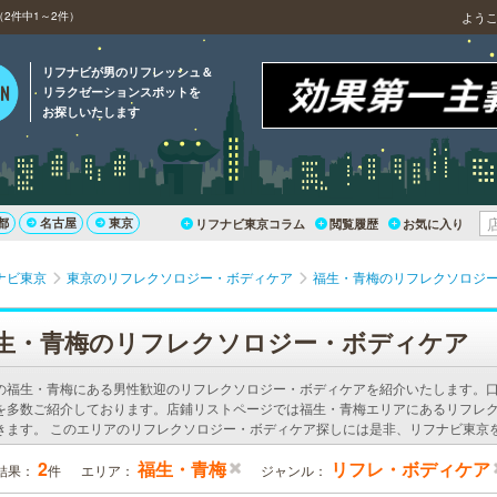
2件中1～2件）
よう
リフナビが男のリフレッシュ＆
リラクゼーションスポットを
お探しいたします
都
名古屋
東京
リフナビ東京コラム
閲覧履歴
お気に入り
ナビ東京
東京のリフレクソロジー・ボディケア
福生・青梅のリフレクソロジ
生・青梅のリフレクソロジー・ボディケア
の福生・青梅にある男性歓迎のリフレクソロジー・ボディケアを紹介いたします。
を多数ご紹介しております。店鋪リストページでは福生・青梅エリアにあるリフレ
きます。 このエリアのリフレクソロジー・ボディケア探しには是非、リフナビ東京
2
福生・青梅
リフレ・ボディケア
結果：
件
エリア：
ジャンル：