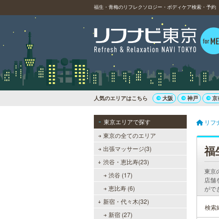
福生・青梅のリフレクソロジー・ボディケア検索・予約（
人気のエリアはこちら
大阪
神戸
京
東京エリアで探す
リフ
東京の全てのエリア
福
出張マッサージ(3)
渋谷・恵比寿(23)
東京
渋谷 (17)
店舗
恵比寿 (6)
がで
新宿・代々木(32)
検索
新宿 (27)