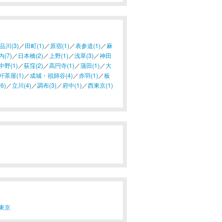
品川(3)
／
田町(1)
／
原宿(1)
／
表参道(1)
／
麻
(7)
／
日本橋(2)
／
上野(1)
／
浅草(3)
／
神田
中野(1)
／
荻窪(2)
／
高円寺(1)
／
蒲田(1)
／
大
軒茶屋(1)
／
成城・祖師谷(4)
／
赤羽(1)
／
板
6)
／
立川(4)
／
調布(3)
／
府中(1)
／
西東京(1)
東京