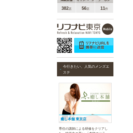
382
56
11
店
店
件
今行きたい、人気のメンズエ
ステ
癒し本舗 東京店
専任の講師による研修をクリアし
た、技術力の高い 「本物のセラピ