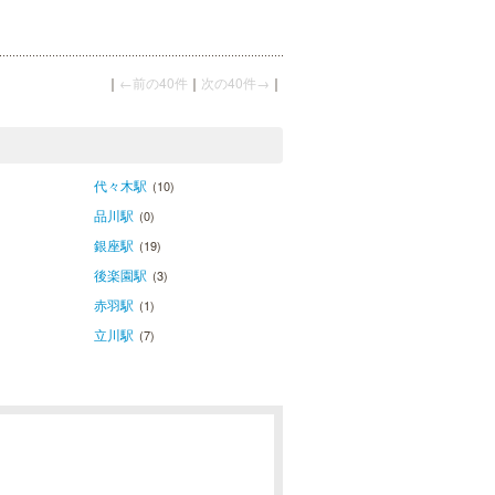
｜
←前の40件
｜
次の40件→
｜
代々木駅
(10)
品川駅
(0)
銀座駅
(19)
後楽園駅
(3)
赤羽駅
(1)
立川駅
(7)