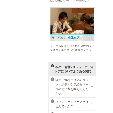
スト」 のみ在籍しております。是
非、お気軽にお問い合わせくださ
い！
ラ・パルレ 池袋本店
ラ・パルレはそれぞれの男性のライ
フスタイルに合った豊富なメニュー
で、男性の美をサポート。第一印象
UPに貢献致します。脱毛や引き締
め、フェイシャル等、初めての方で
も安心の体験コースも多数ご用意。
福生・青梅×リフレ・ボディ
ケアについてよくある質問
福生・青梅エリアのリフ
Q
レ・ボディケア紹介ペー
MEN’S TBC 渋谷店
ジの使い方を教えてくだ
さい。
メンズTBCは、豊富なメニューでラ
イフスタイルに合わせた美をサポー
リフレ・ボディケアとは
Q
トします。今男性にも人気の脱毛、
なんですか？
フェイシャルケア、引き締め他、各
種お得な体験コースもご用意。老舗