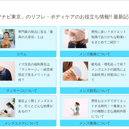
フナビ東京」のリフレ・ボディケアのお役立ち情報!! 最新記
専門家の視点に見る「最
男性に多い？ダイエット
高の入浴法」とは
知識でありがちな勘違い
をまとめてご紹介！
コラム
メンズ痩身について
イマ注目の福利厚生は
硬毛化・増毛化って何？
『マッサージ』！経営者
メンズエステの脱毛によ
視点で見るメリットは
る副作用と対処法につい
何？
て
マッサージについて
メンズ脱毛について
最近よく聞くメンズエス
男性もエステでダイエッ
テ。行くとどんな効果が
トする時代！？痩身エス
あるの？
テの種類と主な施術内容
について
メンズエステについて
メンズ痩身について