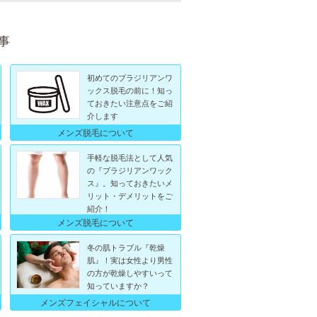
事
初めてのブラジリアンワ
ックス脱毛の前に！知っ
ておきたい注意点をご紹
介します
メンズ脱毛について
手軽な脱毛法として人気
の『ブラジリアンワック
ス』。知っておきたいメ
リット・デメリットをご
紹介！
メンズ脱毛について
冬の肌トラブル『乾燥
肌』！実は女性より男性
の方が乾燥しやすいって
知っていますか？
メンズフェイシャルについて