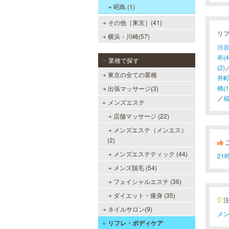
昭島 (1)
その他［東京］(41)
リ
横浜・川崎(57)
渋谷
布(4
業種で探す
(2)
東京の全ての業種
井町
橋(1
出張マッサージ(3)
／
福
メンズエステ
店舗マッサージ (22)
メンズエステ（メンエス）
(2)
メンズエステティック (44)
2
メンズ脱毛 (54)
フェイシャルエステ (36)
ダイエット・痩身 (35)
ネイルサロン(9)
メン
リフレ・ボディケア