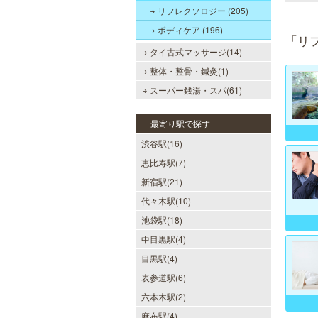
リフレクソロジー (205)
ボディケア (196)
「リ
タイ古式マッサージ(14)
整体・整骨・鍼灸(1)
スーパー銭湯・スパ(61)
最寄り駅で探す
渋谷駅(16)
恵比寿駅(7)
新宿駅(21)
代々木駅(10)
池袋駅(18)
中目黒駅(4)
目黒駅(4)
表参道駅(6)
六本木駅(2)
麻布駅(4)