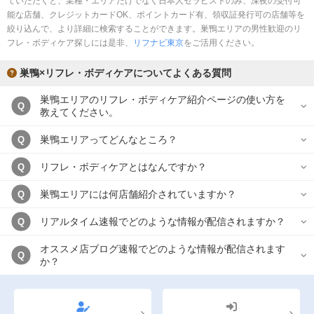
ていただくと、業種・エリアだけでなく日本人セラピストのみ、深夜の受付可
完全個室
半個室あり
能な店舗、クレジットカードOK、ポイントカード有、領収証発行可の店舗等を
絞り込んで、より詳細に検索することができます。巣鴨エリアの男性歓迎のリ
ペアルームあり
シャワー室完備
フレ・ボディケア探しには是非、
リフナビ東京
をご活用ください。
フットバスあり
岩盤浴あり
巣鴨×リフレ・ボディケアについてよくある質問
専用駐車場あり
有資格者在籍
巣鴨エリアのリフレ・ボディケア紹介ページの使い方を
Q
教えてください。
日本人スタッフのみ
女性スタッフのみ
巣鴨エリアってどんなところ？
Q
スタッフ指名可
Ｗセラピスト
リフレ・ボディケアとはなんですか？
Q
駅から徒歩5分以内
巣鴨エリアには何店舗紹介されていますか？
Q
こだわり条件を変更
リアルタイム速報でどのような情報が配信されますか？
Q
閉じる
オススメ店ブログ速報でどのような情報が配信されます
Q
か？