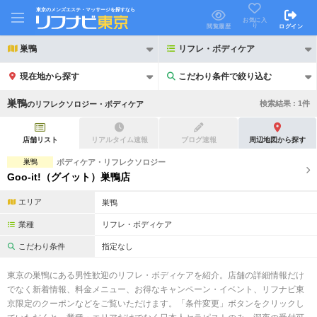
東京のメンズエステ・マッサージを探すなら
お気に入
り
閲覧履歴
ログイン
巣鴨
リフレ・ボディケア
現在地から探す
こだわり条件で絞り込む
こだわり条件で絞り込む
巣鴨
検索結果 :
1
件
の
リフレクソロジー・ボディケア
店舗リスト
リアルタイム速報
ブログ速報
周辺地図から探す
巣鴨
ボディケア・リフレクソロジー
Goo-it!（グイット）巣鴨店
21時以降も受付
24時以降も受付
エリア
巣鴨
初回割引あり
リピーター割引あり
業種
リフレ・ボディケア
団体割引
ポイントカード有
こだわり条件
指定なし
キャッシュレス決済OK
領収証発行可
東京の巣鴨にある男性歓迎のリフレ・ボディケアを紹介。店舗の詳細情報だけ
でなく新着情報、料金メニュー、お得なキャンペーン・イベント、リフナビ東
2名様歓迎
団体様歓迎
京限定のクーポンなどをご覧いただけます。「条件変更」ボタンをクリックし