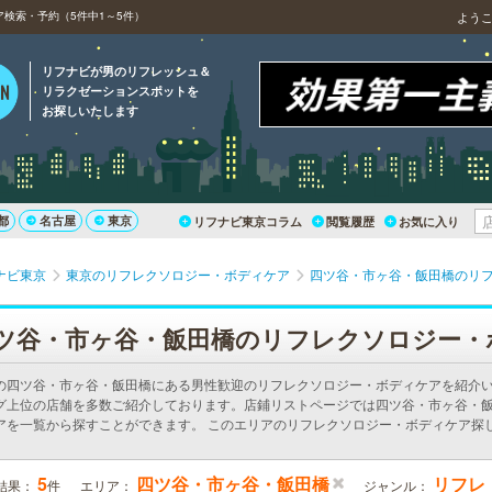
検索・予約（5件中1～5件）
よう
リフナビが男のリフレッシュ＆
リラクゼーションスポットを
お探しいたします
都
名古屋
東京
リフナビ東京コラム
閲覧履歴
お気に入り
ナビ東京
東京のリフレクソロジー・ボディケア
四ツ谷・市ヶ谷・飯田橋のリ
ツ谷・市ヶ谷・飯田橋のリフレクソロジー・
の四ツ谷・市ヶ谷・飯田橋にある男性歓迎のリフレクソロジー・ボディケアを紹介
グ上位の店舗を多数ご紹介しております。店鋪リストページでは四ツ谷・市ヶ谷・
アを一覧から探すことができます。 このエリアのリフレクソロジー・ボディケア探
5
四ツ谷・市ヶ谷・飯田橋
リフレ
結果：
件
エリア：
ジャンル：