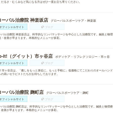
。だるさ・むくみなど気になる方はぜひ一度お立ち寄りください。
ローバル治療院 神楽坂店
グローバルスポーツケア・神楽坂
オフィシャルサイト
ブログ
ーバル治療院 神楽坂店は、科学的なリンパマッサージを中心とした治療院です。鍼灸と物
復・改善が早まります。本格的なメニューが多彩。
o-it!（グイット）市ヶ谷店
ボディケア・リフレクソロジー・市ヶ谷
オフィシャルサイト
ブログ
o-it! 市ヶ谷店は、「癒しをもっと身近に、もっと手軽に」低価格にてこだわりのオールハ
ルの高いセラピストたちがお待ちしております。
ローバル治療院 麹町店
グローバルスポーツケア・麹町
オフィシャルサイト
ブログ
ーバル治療院 麹町店は、科学的なリンパマッサージを中心とした治療院です。鍼灸と物理
・改善が早まります。本格的なメニューが多彩。