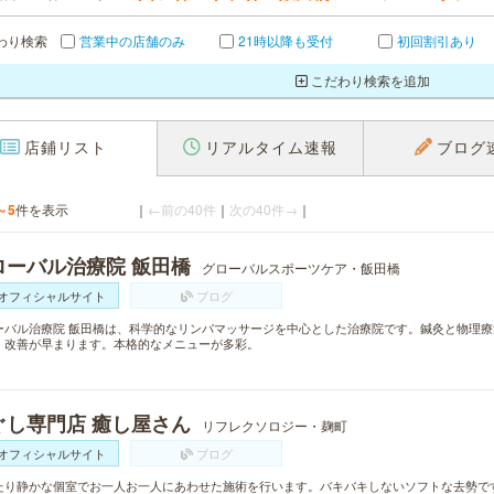
わり検索
営業中の店舗のみ
21時以降も受付
初回割引あり
こだわり検索を追加
店鋪リスト
リアルタイム速報
ブログ
～5
件を表示
｜
←前の40件
｜
次の40件→
｜
ローバル治療院 飯田橋
グローバルスポーツケア・飯田橋
オフィシャルサイト
ブログ
ーバル治療院 飯田橋は、科学的なリンパマッサージを中心とした治療院です。鍼灸と物理
・改善が早まります。本格的なメニューが多彩。
ぐし専門店 癒し屋さん
リフレクソロジー・麹町
オフィシャルサイト
ブログ
たり静かな個室でお一人お一人にあわせた施術を行います。バキバキしないソフトな去勢で