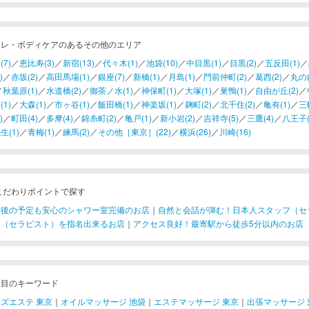
フレ・ボディケアのあるその他のエリア
(7)
／
恵比寿(3)
／
新宿(13)
／
代々木(1)
／
池袋(10)
／
中目黒(1)
／
目黒(2)
／
五反田(1)
／
)
／
赤坂(2)
／
高田馬場(1)
／
銀座(7)
／
新橋(1)
／
月島(1)
／
門前仲町(2)
／
葛西(2)
／
丸の内
／
秋葉原(1)
／
水道橋(2)
／
御茶ノ水(1)
／
神保町(1)
／
大塚(1)
／
巣鴨(1)
／
自由が丘(2)
／
(1)
／
大森(1)
／
市ヶ谷(1)
／
飯田橋(1)
／
神楽坂(1)
／
麹町(2)
／
北千住(2)
／
亀有(1)
／
三
)
／
町田(4)
／
多摩(4)
／
錦糸町(2)
／
亀戸(1)
／
新小岩(2)
／
吉祥寺(5)
／
三鷹(4)
／
八王子(
生(1)
／
青梅(1)
／
練馬(2)
／
その他［東京］(22)
／
横浜(26)
／
川崎(16)
こだわりポイントで探す
術後の予定も安心のシャワー室完備のお店
｜
自然と会話が弾む！日本人スタッフ（セ
フ（セラピスト）を指名出来るお店
｜
アクセス良好！最寄駅から徒歩5分以内のお店
注目のキーワード
ズエステ 東京
｜
オイルマッサージ 池袋
｜
エステマッサージ 東京
｜
出張マッサージ 