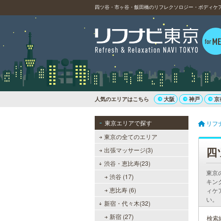
四ツ谷・市ヶ谷・飯田橋のリフレクソロジー・ボディケア
人気のエリアはこちら
大阪
神戸
京
東京エリアで探す
リフ
東京の全てのエリア
四
出張マッサージ(3)
渋谷・恵比寿(23)
東京
渋谷 (17)
キン
恵比寿 (6)
ィケ
い。
新宿・代々木(32)
新宿 (27)
検索