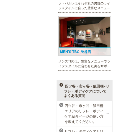
ラ・パルレはそれぞれの男性のライ
フスタイルに合った豊富なメニュー
で、男性の美をサポート。第一印象
UPに貢献致します。脱毛や引き締
め、フェイシャル等、初めての方で
も安心の体験コースも多数ご用意。
MEN’S TBC 渋谷店
メンズTBCは、豊富なメニューでラ
イフスタイルに合わせた美をサポー
トします。今男性にも人気の脱毛、
フェイシャルケア、引き締め他、各
種お得な体験コースもご用意。老舗
ならではの技術と実績が人気のひみ
四ツ谷・市ヶ谷・飯田橋×リ
つです。
フレ・ボディケアについて
よくある質問
四ツ谷・市ヶ谷・飯田橋
Q
癒し本舗 東京店
エリアのリフレ・ボディ
ケア紹介ページの使い方
専任の講師による研修をクリアし
を教えてください。
た、技術力の高い 「本物のセラピ
スト」 のみ在籍しております。是
リフレ・ボディケアとは
Q