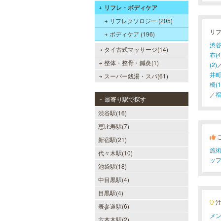
リフレ・ボディケア
リフレクソロジー (205)
リ
ボディケア (196)
渋谷
タイ古式マッサージ(14)
布(4
整体・整骨・鍼灸(1)
(2)
井町
スーパー銭湯・スパ(61)
橋(1
／
福
最寄り駅で探す
渋谷駅(16)
恵比寿駅(7)
新宿駅(21)
施
代々木駅(10)
ッ
池袋駅(18)
中目黒駅(4)
目黒駅(4)
表参道駅(6)
メン
六本木駅(2)