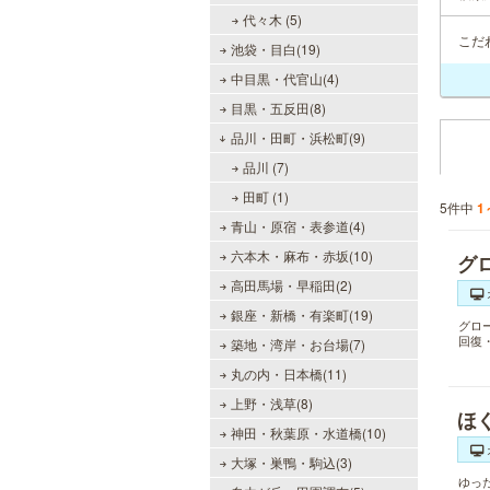
代々木 (5)
こだ
池袋・目白(19)
中目黒・代官山(4)
目黒・五反田(8)
品川・田町・浜松町(9)
品川 (7)
田町 (1)
5件中
1
青山・原宿・表参道(4)
六本木・麻布・赤坂(10)
グ
高田馬場・早稲田(2)
銀座・新橋・有楽町(19)
グロ
回復
築地・湾岸・お台場(7)
丸の内・日本橋(11)
上野・浅草(8)
ほ
神田・秋葉原・水道橋(10)
大塚・巣鴨・駒込(3)
ゆっ