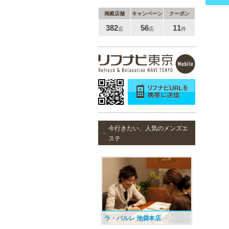
掲載店舗
キャンペーン
クーポン
382
56
11
店
店
件
今行きたい、人気のメンズエ
ステ
ラ・パルレ 池袋本店