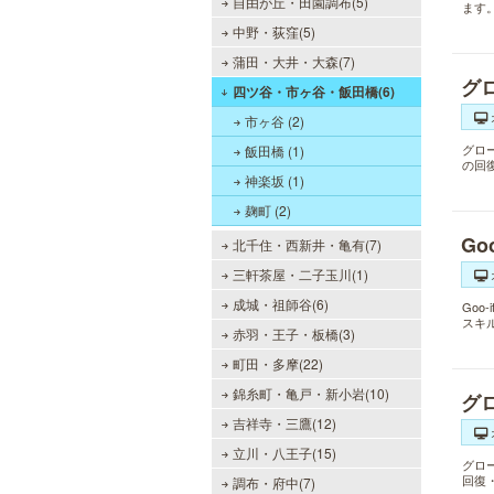
自由が丘・田園調布(5)
ます
中野・荻窪(5)
蒲田・大井・大森(7)
グ
四ツ谷・市ヶ谷・飯田橋(6)
市ヶ谷 (2)
グロ
飯田橋 (1)
の回
神楽坂 (1)
麹町 (2)
Go
北千住・西新井・亀有(7)
三軒茶屋・二子玉川(1)
成城・祖師谷(6)
Go
スキ
赤羽・王子・板橋(3)
町田・多摩(22)
錦糸町・亀戸・新小岩(10)
グ
吉祥寺・三鷹(12)
立川・八王子(15)
グロ
回復
調布・府中(7)