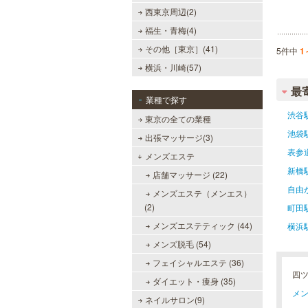
西東京周辺(2)
福生・青梅(4)
その他［東京］(41)
5件中
1
横浜・川崎(57)
最
業種で探す
渋谷
東京の全ての業種
池袋
出張マッサージ(3)
表参
メンズエステ
新橋
店舗マッサージ (22)
自由
メンズエステ（メンエス）
(2)
町田
メンズエステティック (44)
横浜
メンズ脱毛 (54)
フェイシャルエステ (36)
四
ダイエット・痩身 (35)
メン
ネイルサロン(9)