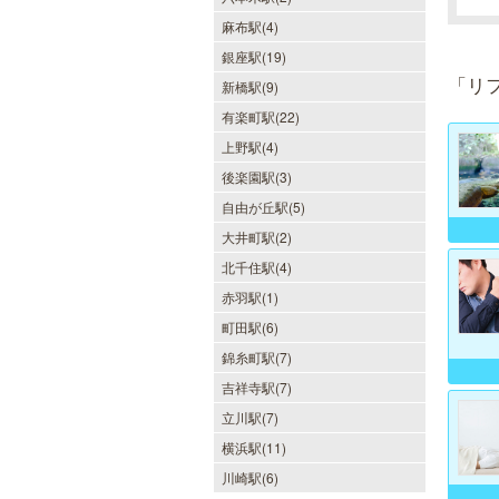
麻布駅(4)
銀座駅(19)
「リ
新橋駅(9)
有楽町駅(22)
上野駅(4)
後楽園駅(3)
自由が丘駅(5)
大井町駅(2)
北千住駅(4)
赤羽駅(1)
町田駅(6)
錦糸町駅(7)
吉祥寺駅(7)
立川駅(7)
横浜駅(11)
川崎駅(6)