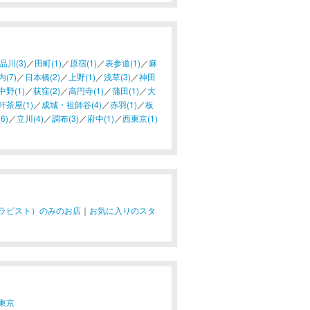
品川(3)
／
田町(1)
／
原宿(1)
／
表参道(1)
／
麻
(7)
／
日本橋(2)
／
上野(1)
／
浅草(3)
／
神田
中野(1)
／
荻窪(2)
／
高円寺(1)
／
蒲田(1)
／
大
軒茶屋(1)
／
成城・祖師谷(4)
／
赤羽(1)
／
板
6)
／
立川(4)
／
調布(3)
／
府中(1)
／
西東京(1)
ラピスト）のみのお店
｜
お気に入りのスタ
東京