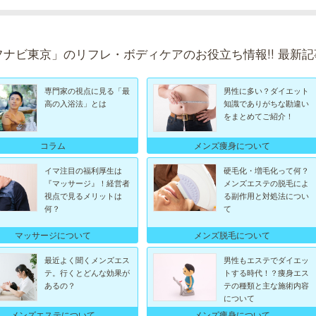
フナビ東京」のリフレ・ボディケアのお役立ち情報!! 最新記
専門家の視点に見る「最
男性に多い？ダイエット
高の入浴法」とは
知識でありがちな勘違い
をまとめてご紹介！
コラム
メンズ痩身について
イマ注目の福利厚生は
硬毛化・増毛化って何？
『マッサージ』！経営者
メンズエステの脱毛によ
視点で見るメリットは
る副作用と対処法につい
何？
て
マッサージについて
メンズ脱毛について
最近よく聞くメンズエス
男性もエステでダイエッ
テ。行くとどんな効果が
トする時代！？痩身エス
あるの？
テの種類と主な施術内容
について
メンズエステについて
メンズ痩身について