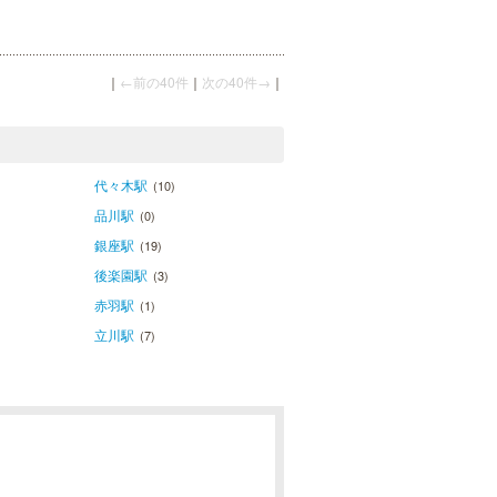
｜
←前の40件
｜
次の40件→
｜
代々木駅
(10)
品川駅
(0)
銀座駅
(19)
後楽園駅
(3)
赤羽駅
(1)
立川駅
(7)