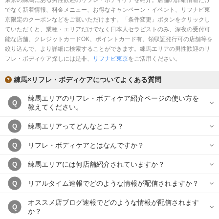
東京の練馬にある男性歓迎のリフレ・ボディケアを紹介。店舗の詳細情報だけ
完全個室
半個室あり
でなく新着情報、料金メニュー、お得なキャンペーン・イベント、リフナビ東
京限定のクーポンなどをご覧いただけます。「条件変更」ボタンをクリックし
ペアルームあり
シャワー室完備
ていただくと、業種・エリアだけでなく日本人セラピストのみ、深夜の受付可
能な店舗、クレジットカードOK、ポイントカード有、領収証発行可の店舗等を
フットバスあり
岩盤浴あり
絞り込んで、より詳細に検索することができます。練馬エリアの男性歓迎のリ
フレ・ボディケア探しには是非、
リフナビ東京
をご活用ください。
専用駐車場あり
有資格者在籍
練馬×リフレ・ボディケアについてよくある質問
日本人スタッフのみ
女性スタッフのみ
練馬エリアのリフレ・ボディケア紹介ページの使い方を
スタッフ指名可
Ｗセラピスト
Q
教えてください。
駅から徒歩5分以内
練馬エリアってどんなところ？
Q
こだわり条件を変更
リフレ・ボディケアとはなんですか？
Q
練馬エリアには何店舗紹介されていますか？
Q
閉じる
リアルタイム速報でどのような情報が配信されますか？
Q
オススメ店ブログ速報でどのような情報が配信されます
Q
か？