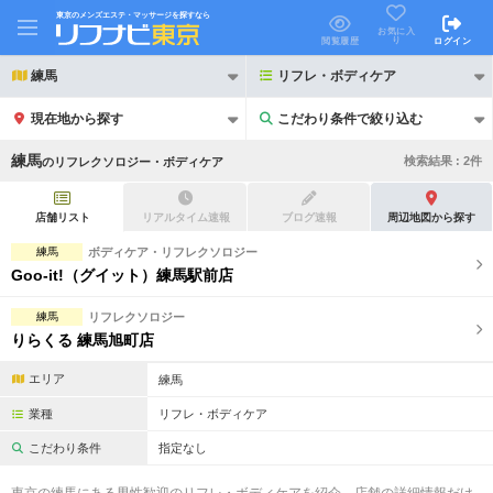
東京のメンズエステ・マッサージを探すなら
お気に入
り
閲覧履歴
ログイン
練馬
リフレ・ボディケア
現在地から探す
こだわり条件で絞り込む
こだわり条件で絞り込む
練馬
検索結果 :
2
件
の
リフレクソロジー・ボディケア
店舗リスト
リアルタイム速報
ブログ速報
周辺地図から探す
練馬
ボディケア・リフレクソロジー
Goo-it!（グイット）練馬駅前店
21時以降も受付
24時以降も受付
練馬
リフレクソロジー
初回割引あり
リピーター割引あり
りらくる 練馬旭町店
団体割引
ポイントカード有
エリア
練馬
キャッシュレス決済OK
領収証発行可
業種
リフレ・ボディケア
こだわり条件
指定なし
2名様歓迎
団体様歓迎