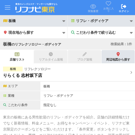
東京のメンズエステ・マッサージを探すなら
お気に入
り
閲覧履歴
ログイン
板橋
リフレ・ボディケア
現在地から探す
こだわり条件で絞り込む
こだわり条件で絞り込む
板橋
検索結果 :
1
件
の
リフレクソロジー・ボディケア
店舗リスト
リアルタイム速報
ブログ速報
周辺地図から探す
板橋
リフレクソロジー
りらくる 志村坂下店
21時以降も受付
24時以降も受付
エリア
板橋
初回割引あり
リピーター割引あり
業種
リフレ・ボディケア
団体割引
ポイントカード有
こだわり条件
指定なし
キャッシュレス決済OK
領収証発行可
東京の板橋にある男性歓迎のリフレ・ボディケアを紹介。店舗の詳細情報だけ
でなく新着情報、料金メニュー、お得なキャンペーン・イベント、リフナビ東
2名様歓迎
団体様歓迎
京限定のクーポンなどをご覧いただけます。「条件変更」ボタンをクリックし