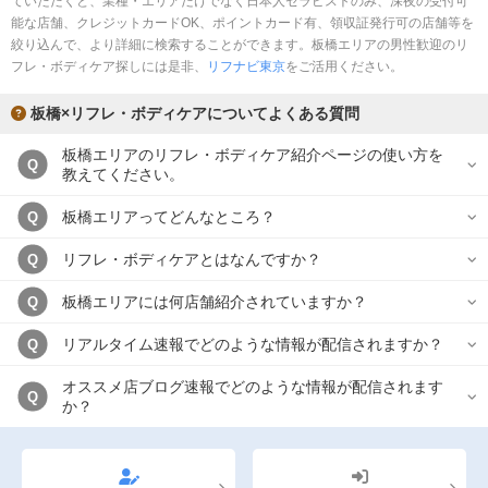
ていただくと、業種・エリアだけでなく日本人セラピストのみ、深夜の受付可
完全個室
半個室あり
能な店舗、クレジットカードOK、ポイントカード有、領収証発行可の店舗等を
絞り込んで、より詳細に検索することができます。板橋エリアの男性歓迎のリ
ペアルームあり
シャワー室完備
フレ・ボディケア探しには是非、
リフナビ東京
をご活用ください。
フットバスあり
岩盤浴あり
板橋×リフレ・ボディケアについてよくある質問
専用駐車場あり
有資格者在籍
板橋エリアのリフレ・ボディケア紹介ページの使い方を
Q
教えてください。
日本人スタッフのみ
女性スタッフのみ
板橋エリアってどんなところ？
Q
スタッフ指名可
Ｗセラピスト
リフレ・ボディケアとはなんですか？
Q
駅から徒歩5分以内
板橋エリアには何店舗紹介されていますか？
Q
こだわり条件を変更
リアルタイム速報でどのような情報が配信されますか？
Q
閉じる
オススメ店ブログ速報でどのような情報が配信されます
Q
か？