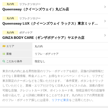
完全個室
半個室あり
丸の内
リフレクソロジー
Queensway（クイーンズウェイ）丸ビル店
ペアルームあり
シャワー室完備
丸の内
リフレクソロジー
フットバスあり
岩盤浴あり
Queensway LUX（クイーンズウェイ ラックス）東京ミッドタウン八重洲店
専用駐車場あり
有資格者在籍
丸の内
ボディケア
GINZA BODY CARE（ギンザボディケア）ヤエチカ店
日本人スタッフのみ
女性スタッフのみ
エリア
丸の内
スタッフ指名可
Ｗセラピスト
業種
リフレ・ボディケア
駅から徒歩5分以内
こだわり条件
指定なし
こだわり条件を変更
東京の丸の内にある男性歓迎のリフレ・ボディケアを紹介。店舗の詳細情報だ
けでなく新着情報、料金メニュー、お得なキャンペーン・イベント、リフナビ
東京限定のクーポンなどをご覧いただけます。「条件変更」ボタンをクリック
閉じる
していただくと、業種・エリアだけでなく日本人セラピストのみ、深夜の受付
可能な店舗、クレジットカードOK、ポイントカード有、領収証発行可の店舗等
を絞り込んで、より詳細に検索することができます。丸の内エリアの男性歓迎
のリフレ・ボディケア探しには是非、
リフナビ東京
をご活用ください。