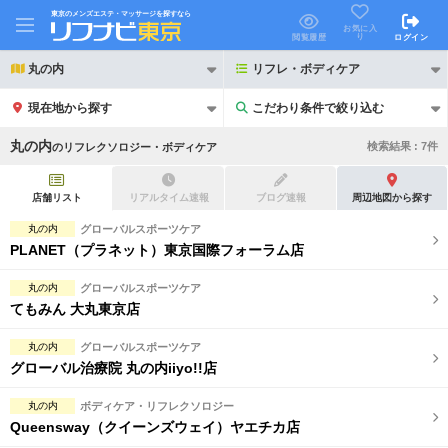
東京のメンズエステ・マッサージを探すなら
お気に入
り
閲覧履歴
ログイン
丸の内
リフレ・ボディケア
現在地から探す
こだわり条件で絞り込む
こだわり条件で絞り込む
丸の内
検索結果 :
7
件
の
リフレクソロジー・ボディケア
店舗リスト
リアルタイム速報
ブログ速報
周辺地図から探す
丸の内
グローバルスポーツケア
PLANET（プラネット）東京国際フォーラム店
21時以降も受付
24時以降も受付
丸の内
グローバルスポーツケア
初回割引あり
リピーター割引あり
てもみん 大丸東京店
団体割引
ポイントカード有
丸の内
グローバルスポーツケア
グローバル治療院 丸の内iiyo!!店
キャッシュレス決済OK
領収証発行可
丸の内
ボディケア・リフレクソロジー
2名様歓迎
団体様歓迎
Queensway（クイーンズウェイ）ヤエチカ店