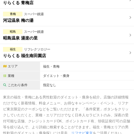
完全個室
半個室あり
りらくる 青梅店
ペアルームあり
シャワー室完備
青梅
スーパー銭湯
河辺温泉 梅の湯
フットバスあり
岩盤浴あり
昭島
スーパー銭湯
専用駐車場あり
有資格者在籍
昭島温泉 湯楽の里
日本人スタッフのみ
女性スタッフのみ
福生
リフレクソロジー
りらくる 福生南田園店
スタッフ指名可
Ｗセラピスト
エリア
福生・青梅
駅から徒歩5分以内
業種
ダイエット・痩身
こだわり条件
指定なし
こだわり条件を変更
東京の福生・青梅にある男性歓迎のダイエット・痩身を紹介。店舗の詳細情報
閉じる
だけでなく新着情報、料金メニュー、お得なキャンペーン・イベント、リフナ
ビ東京限定のクーポンなどをご覧いただけます。「条件変更」ボタンをクリッ
クしていただくと、業種・エリアだけでなく日本人セラピストのみ、深夜の受
付可能な店舗、クレジットカードOK、ポイントカード有、領収証発行可の店舗
等を絞り込んで、より詳細に検索することができます。福生・青梅エリアの男
性歓迎のダイエット・痩身探しには是非、
リフナビ東京
をご活用ください。