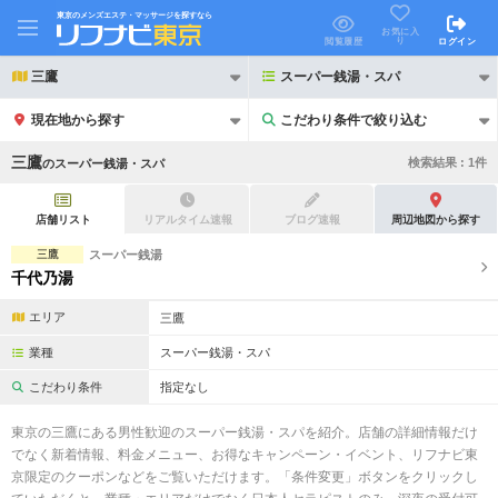
東京のメンズエステ・マッサージを探すなら
お気に入
り
閲覧履歴
ログイン
三鷹
スーパー銭湯・スパ
現在地から探す
こだわり条件で絞り込む
こだわり条件で絞り込む
三鷹
検索結果 :
1
件
の
スーパー銭湯・スパ
店舗リスト
リアルタイム速報
ブログ速報
周辺地図から探す
三鷹
スーパー銭湯
千代乃湯
21時以降も受付
24時以降も受付
エリア
三鷹
初回割引あり
リピーター割引あり
業種
スーパー銭湯・スパ
団体割引
ポイントカード有
こだわり条件
指定なし
キャッシュレス決済OK
領収証発行可
東京の三鷹にある男性歓迎のスーパー銭湯・スパを紹介。店舗の詳細情報だけ
でなく新着情報、料金メニュー、お得なキャンペーン・イベント、リフナビ東
2名様歓迎
団体様歓迎
京限定のクーポンなどをご覧いただけます。「条件変更」ボタンをクリックし