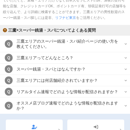
ていただくと、業種・エリアだけでなく日本人セラピストのみ、深夜の受付可
完全個室
半個室あり
能な店舗、クレジットカードOK、ポイントカード有、領収証発行可の店舗等を
絞り込んで、より詳細に検索することができます。三鷹エリアの男性歓迎のス
ペアルームあり
シャワー室完備
ーパー銭湯・スパ探しには是非、
リフナビ東京
をご活用ください。
フットバスあり
岩盤浴あり
三鷹×スーパー銭湯・スパについてよくある質問
専用駐車場あり
有資格者在籍
三鷹エリアのスーパー銭湯・スパ紹介ページの使い方を
Q
教えてください。
日本人スタッフのみ
女性スタッフのみ
三鷹エリアってどんなところ？
Q
スタッフ指名可
Ｗセラピスト
スーパー銭湯・スパとはなんですか？
Q
駅から徒歩5分以内
三鷹エリアには何店舗紹介されていますか？
Q
こだわり条件を変更
リアルタイム速報でどのような情報が配信されますか？
Q
閉じる
オススメ店ブログ速報でどのような情報が配信されます
Q
か？