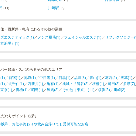
駅
川崎駅
(11)
(6)
千住・西新井・亀有にあるその他の業種
ズエステティック(1)
／
メンズ脱毛(1)
／
フェイシャルエステ(1)
／
リフレクソロジー(3
衆浴場）(1)
ーパー銭湯・スパのあるその他のエリア
(1)
／
新宿(1)
／
池袋(1)
／
中目黒(1)
／
目黒(1)
／
品川(3)
／
青山(1)
／
葛西(2)
／
浅草(1)
／
(1)
／
北千住(1)
／
西新井(1)
／
亀有(1)
／
成城・祖師谷(2)
／
板橋(1)
／
町田(2)
／
多摩(7)
東京(1)
／
青梅(1)
／
昭島(1)
／
練馬(2)
／
その他［東京］(11)
／
横浜(3)
／
川崎(2)
こだわりポイントで探す
1時以降、お仕事終わりや飲み会帰りでも受付可能なお店