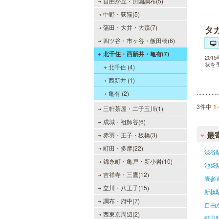
自由が丘・田園調布(5)
中野・荻窪(5)
蒲田・大井・大森(7)
タ
四ツ谷・市ヶ谷・飯田橋(6)
北千住・西新井・亀有(7)
20
状を
北千住 (4)
西新井 (1)
亀有 (2)
3件中
1
三軒茶屋・二子玉川(1)
成城・祖師谷(6)
最
赤羽・王子・板橋(3)
町田・多摩(22)
渋谷
錦糸町・亀戸・新小岩(10)
池袋
吉祥寺・三鷹(12)
表参
立川・八王子(15)
新橋
調布・府中(7)
自由
西東京周辺(2)
町田