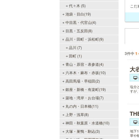
代々木 (5)
こだ
池袋・目白(19)
中目黒・代官山(4)
目黒・五反田(8)
品川・田町・浜松町(9)
品川 (7)
3件中
1
田町 (1)
青山・原宿・表参道(4)
大
六本木・麻布・赤坂(10)
高田馬場・早稲田(2)
塩分
銀座・新橋・有楽町(19)
すが
築地・湾岸・お台場(7)
丸の内・日本橋(11)
TH
上野・浅草(8)
神田・秋葉原・水道橋(10)
大塚・巣鴨・駒込(3)
地下
草や