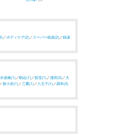
)
／
ボディケア(2)
／
スーパー銭湯(2)
／
銭湯
水道橋(1)
／
駒込(1)
／
荻窪(1)
／
蒲田(3)
／
大
／
新小岩(1)
／
三鷹(1)
／
八王子(1)
／
調布(3)