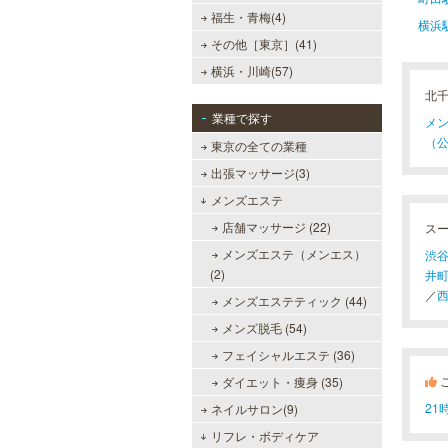
福生・青梅(4)
横浜
その他［東京］(41)
横浜・川崎(57)
北
業種で探す
メン
（公
東京の全ての業種
出張マッサージ(3)
メンズエステ
店舗マッサージ (22)
ス
メンズエステ（メンエス）
渋谷
(2)
井町
／
西
メンズエステティック (44)
メンズ脱毛 (54)
フェイシャルエステ (36)
ダイエット・痩身 (35)
2
ネイルサロン(9)
リフレ・ボディケア