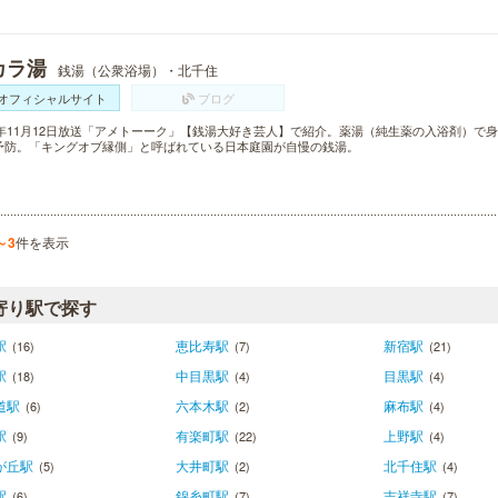
カラ湯
銭湯（公衆浴場）・北千住
オフィシャルサイト
ブログ
15年11月12日放送「アメトーーク」【銭湯大好き芸人】で紹介。薬湯（純生薬の入浴剤）
予防。「キングオブ縁側」と呼ばれている日本庭園が自慢の銭湯。
～3
件を表示
寄り駅で探す
駅
恵比寿駅
新宿駅
(16)
(7)
(21)
駅
中目黒駅
目黒駅
(18)
(4)
(4)
道駅
六本木駅
麻布駅
(6)
(2)
(4)
駅
有楽町駅
上野駅
(9)
(22)
(4)
が丘駅
大井町駅
北千住駅
(5)
(2)
(4)
駅
錦糸町駅
吉祥寺駅
(6)
(7)
(7)