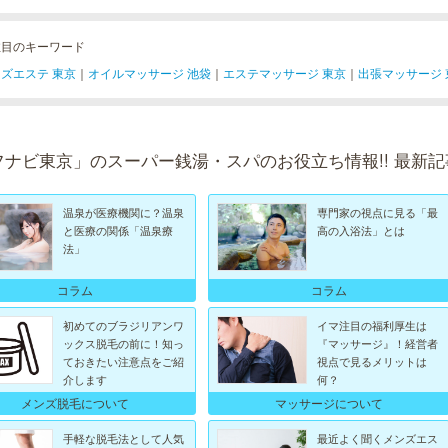
注目のキーワード
ズエステ 東京
｜
オイルマッサージ 池袋
｜
エステマッサージ 東京
｜
出張マッサージ 
フナビ東京」のスーパー銭湯・スパのお役立ち情報!! 最新記
温泉が医療機関に？温泉
専門家の視点に見る「最
と医療の関係「温泉療
高の入浴法」とは
法」
コラム
コラム
初めてのブラジリアンワ
イマ注目の福利厚生は
ックス脱毛の前に！知っ
『マッサージ』！経営者
ておきたい注意点をご紹
視点で見るメリットは
介します
何？
メンズ脱毛について
マッサージについて
手軽な脱毛法として人気
最近よく聞くメンズエス