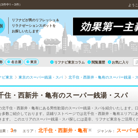
3件中1～3件）
よう
リフナビが男のリフレッシュ＆
リラクゼーションスポットを
お探しいたします
都
名古屋
東京
リフナビ東京コラム
閲覧履歴
お気に入り
ナビ東京
東京のスーパー銭湯・スパ
北千住・西新井・亀有のスーパー銭湯・
千住・西新井・亀有のスーパー銭湯・スパ
の北千住・西新井・亀有にある男性歓迎のスーパー銭湯・スパを紹介いたします。
を多数ご紹介しております。店鋪リストページでは北千住・西新井・亀有エリアに
きます。 このエリアのスーパー銭湯・スパ探しには是非、リフナビ東京をご活用く
3
北千住・西新井・亀有
スーパー
結果：
件
エリア：
ジャンル：