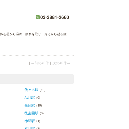
03-3881-2660
で身体を芯から温め、疲れを取り、冷えから起る症
｜
←前の40件
｜
次の40件→
｜
代々木駅
(10)
品川駅
(0)
銀座駅
(19)
後楽園駅
(3)
赤羽駅
(1)
立川駅
(7)