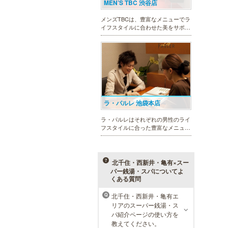
MEN’S TBC 渋谷店
メンズTBCは、豊富なメニューでラ
イフスタイルに合わせた美をサポー
トします。今男性にも人気の脱毛、
フェイシャルケア、引き締め他、各
種お得な体験コースもご用意。老舗
ならではの技術と実績が人気のひみ
つです。
ラ・パルレ 池袋本店
ラ・パルレはそれぞれの男性のライ
フスタイルに合った豊富なメニュー
で、男性の美をサポート。第一印象
UPに貢献致します。脱毛や引き締
め、フェイシャル等、初めての方で
も安心の体験コースも多数ご用意。
北千住・西新井・亀有×スー
パー銭湯・スパについてよ
くある質問
北千住・西新井・亀有エ
Q
癒し本舗 東京店
リアのスーパー銭湯・ス
パ紹介ページの使い方を
専任の講師による研修をクリアし
教えてください。
た、技術力の高い 「本物のセラピ