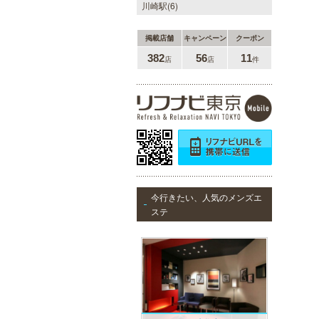
川崎駅(6)
掲載店舗
キャンペーン
クーポン
382
56
11
店
店
件
今行きたい、人気のメンズエ
ステ