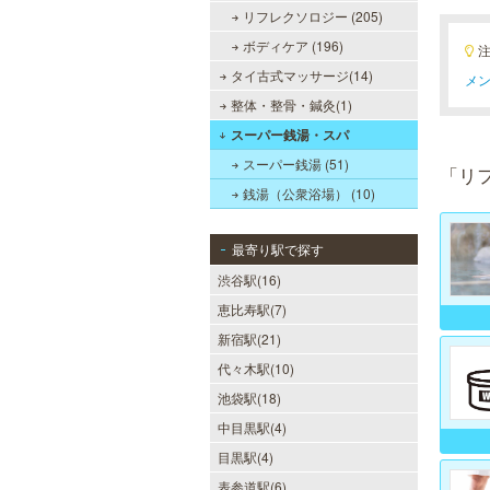
リフレクソロジー (205)
ボディケア (196)
タイ古式マッサージ(14)
メン
整体・整骨・鍼灸(1)
スーパー銭湯・スパ
スーパー銭湯 (51)
「リ
銭湯（公衆浴場） (10)
最寄り駅で探す
渋谷駅(16)
恵比寿駅(7)
新宿駅(21)
代々木駅(10)
池袋駅(18)
中目黒駅(4)
目黒駅(4)
表参道駅(6)