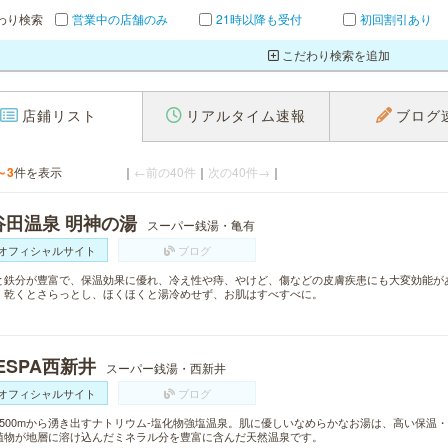
わり検索
営業中の店舗のみ
21時以降も受付
初回割引あり
こだわり検索を追加
店鋪リスト
リアルタイム速報
ブログ
～3
件を表示
｜
←前の40件
｜
次の40件→
｜
谷田温泉 明神の湯
スーパー銭湯・亀有
オフィシャルサイト
ブログ
と鉄分が豊富で、保温効果に優れ、冷え性や痔、やけど、傷などの皮膚疾患にも大変効能が
、乾くとさらっとし、ほくほくと湯冷めせず、お肌はすべすべに。
ESPA西新井
スーパー銭湯・西新井
オフィシャルサイト
ブログ
1500mから湧き出すナトリウム-塩化物強塩温泉。肌に優しいなめらかなお湯は、高い保温
植物が地層に溶け込んだミネラル分を豊富に含んだ天然温泉です。