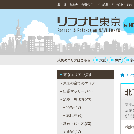
北千住・西新井・亀有のスーパー銭湯・スパ検索・予約（
人気のエリアはこちら
大阪
神戸
京
東京エリアで探す
リフ
東京の全てのエリア
北
出張マッサージ(3)
渋谷・恵比寿(23)
東京
渋谷 (17)
店舗
恵比寿 (6)
がで
新宿・代々木(32)
検索
新宿 (27)