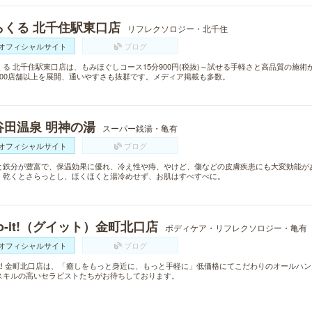
らくる 北千住駅東口店
リフレクソロジー・北千住
オフィシャルサイト
ブログ
くる 北千住駅東口店は、もみほぐしコース15分900円(税抜)～試せる手軽さと高品質の施
300店舗以上を展開、通いやすさも抜群です。メディア掲載も多数。
谷田温泉 明神の湯
スーパー銭湯・亀有
オフィシャルサイト
ブログ
と鉄分が豊富で、保温効果に優れ、冷え性や痔、やけど、傷などの皮膚疾患にも大変効能が
、乾くとさらっとし、ほくほくと湯冷めせず、お肌はすべすべに。
o-it!（グイット）金町北口店
ボディケア・リフレクソロジー・亀有
オフィシャルサイト
ブログ
o-it! 金町北口店は、「癒しをもっと身近に、もっと手軽に」低価格にてこだわりのオール
スキルの高いセラピストたちがお待ちしております。