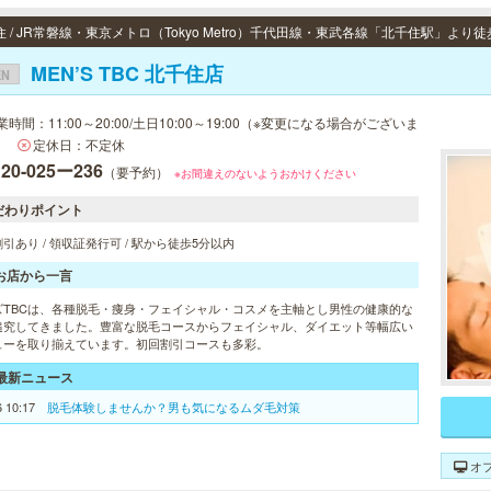
 / JR常磐線・東京メトロ（Tokyo Metro）千代田線・東武各線「北千住駅」より徒
MEN’S TBC 北千住店
EN
業時間：11:00～20:00/土日10:00～19:00（※変更になる場合がございま
）
定休日：不定休
120-025ー236
（要予約）
※お間違えのないようおかけください
だわりポイント
引あり / 領収証発行可 / 駅から徒歩5分以内
お店から一言
ズTBCは、各種脱毛・痩身・フェイシャル・コスメを主軸とし男性の健康的な
追究してきました。豊富な脱毛コースからフェイシャル、ダイエット等幅広い
ューを取り揃えています。初回割引コースも多彩。
最新ニュース
6 10:17
脱毛体験しませんか？男も気になるムダ毛対策
オ