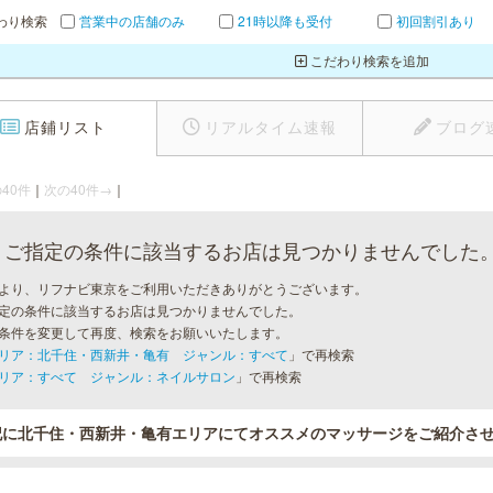
わり検索
営業中の店舗のみ
21時以降も受付
初回割引あり
こだわり検索を追加
店鋪リスト
リアルタイム速報
ブログ
40件
｜
次の40件→
｜
ご指定の条件に該当するお店は見つかりませんでした
より、リフナビ東京をご利用いただきありがとうございます。
定の条件に該当するお店は見つかりませんでした。
条件を変更して再度、検索をお願いいたします。
リア：北千住・西新井・亀有 ジャンル：すべて
」で再検索
リア：すべて ジャンル：ネイルサロン
」で再検索
記に北千住・西新井・亀有エリアにてオススメのマッサージをご紹介さ