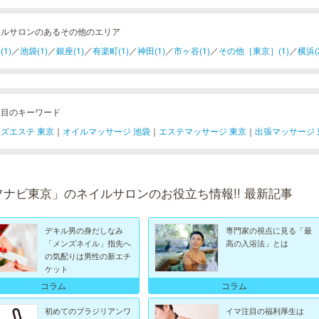
イルサロンのあるその他のエリア
(1)
／
池袋(1)
／
銀座(1)
／
有楽町(1)
／
神田(1)
／
市ヶ谷(1)
／
その他［東京］(1)
／
横浜(
注目のキーワード
ズエステ 東京
｜
オイルマッサージ 池袋
｜
エステマッサージ 東京
｜
出張マッサージ 
フナビ東京」のネイルサロンのお役立ち情報!! 最新記事
デキル男の身だしなみ
専門家の視点に見る「最
「メンズネイル」指先へ
高の入浴法」とは
の気配りは男性の新エチ
ケット
コラム
コラム
初めてのブラジリアンワ
イマ注目の福利厚生は