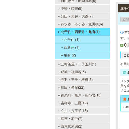
自由が丘・田園調布(5)
中野・荻窪(5)
北千住
蒲田・大井・大森(7)
OP
四ツ谷・市ヶ谷・飯田橋(6)
北千住・西新井・亀有(7)
営
す。
北千住 (4)
0
西新井 (1)
亀有 (2)
こ
三軒茶屋・二子玉川(1)
初回割
成城・祖師谷(6)
赤羽・王子・板橋(3)
メン
美を
町田・多摩(22)
メニ
錦糸町・亀戸・新小岩(10)
吉祥寺・三鷹(12)
8/0
立川・八王子(15)
調布・府中(7)
西東京周辺(2)