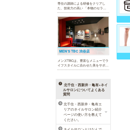
専任の講師による研修をクリアし
た、技術力の高い 「本物のセラピ
スト」 のみ在籍しております。是
非、お気軽にお問い合わせくださ
い！
MEN’S TBC 渋谷店
メンズTBCは、豊富なメニューでラ
イフスタイルに合わせた美をサポー
トします。今男性にも人気の脱毛、
フェイシャルケア、引き締め他、各
種お得な体験コースもご用意。老舗
ならではの技術と実績が人気のひみ
北千住・西新井・亀有×ネイ
つです。
ルサロンについてよくある
質問
北千住・西新井・亀有エ
Q
ラ・パルレ 池袋本店
リアのネイルサロン紹介
ページの使い方を教えて
ラ・パルレはそれぞれの男性のライ
ください。
フスタイルに合った豊富なメニュー
で、男性の美をサポート。第一印象
ネイルサロンとはなんで
Q