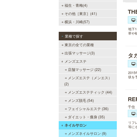
福生・青梅(4)
TH
その他［東京］(41)
横浜・川崎(57)
地下
草や
業種で探す
東京の全ての業種
出張マッサージ(3)
タ
メンズエステ
店舗マッサージ (22)
20
状を
メンズエステ（メンエス）
(2)
メンズエステティック (44)
R
メンズ脱毛 (54)
千住
フェイシャルエステ (36)
ダイエット・痩身 (35)
リフ
ネイルサロン
等に
メンズネイルサロン (9)