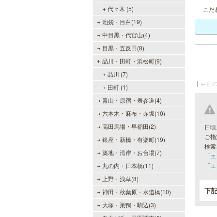
代々木 (5)
こだ
池袋・目白(19)
中目黒・代官山(4)
目黒・五反田(8)
品川・田町・浜松町(9)
品川 (7)
｜
←前の
田町 (1)
青山・原宿・表参道(4)
六本木・麻布・赤坂(10)
高田馬場・早稲田(2)
日頃
ご指
銀座・新橋・有楽町(19)
検索
築地・湾岸・お台場(7)
「
エ
丸の内・日本橋(11)
「
エ
上野・浅草(8)
下
神田・秋葉原・水道橋(10)
大塚・巣鴨・駒込(3)