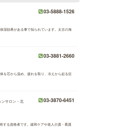
03-5888-1526
・保湿効果がある事で知られています。太古の海
03-3881-2660
で身体を芯から温め、疲れを取り、冷えから起る症
03-3870-6451
ョンサロン・北
を有する資格者です。緩和ケアや老人介護・看護