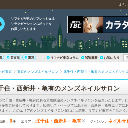
よう
リフナビが男のリフレッシュ＆
リラクゼーションスポットを
お探しいたします
都
名古屋
東京
リフナビ東京コラム
閲覧履歴
お気に入り
ナビ東京
東京のメンズネイルサロン
北千住・西新井・亀有のメンズネイルサ
千住・西新井・亀有のメンズネイルサロン
の北千住・西新井・亀有にある男性歓迎のメンズネイルサロンを紹介いたします。
を多数ご紹介しております。店鋪リストページでは北千住・西新井・亀有エリアに
きます。 このエリアのメンズネイルサロン探しには是非、リフナビ東京をご活用く
0
北千住・西新井・亀有
ネイルサ
結果：
件
エリア：
ジャンル：