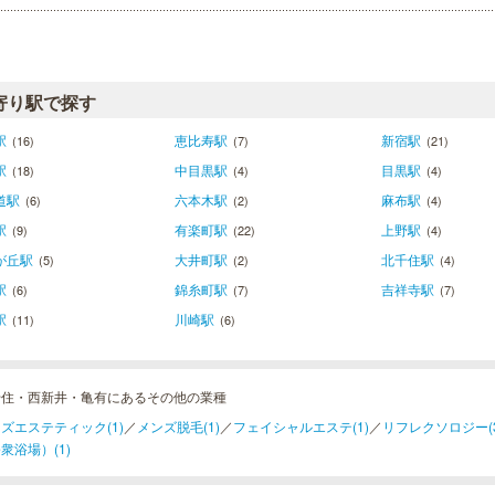
寄り駅で探す
駅
恵比寿駅
新宿駅
(16)
(7)
(21)
駅
中目黒駅
目黒駅
(18)
(4)
(4)
道駅
六本木駅
麻布駅
(6)
(2)
(4)
駅
有楽町駅
上野駅
(9)
(22)
(4)
が丘駅
大井町駅
北千住駅
(5)
(2)
(4)
駅
錦糸町駅
吉祥寺駅
(6)
(7)
(7)
駅
川崎駅
(11)
(6)
千住・西新井・亀有にあるその他の業種
ズエステティック(1)
／
メンズ脱毛(1)
／
フェイシャルエステ(1)
／
リフレクソロジー(3
衆浴場）(1)