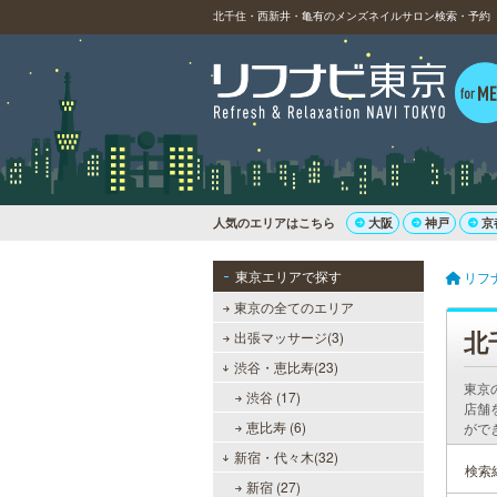
北千住・西新井・亀有のメンズネイルサロン検索・予約
人気のエリアはこちら
大阪
神戸
京
東京エリアで探す
リフ
東京の全てのエリア
北
出張マッサージ(3)
渋谷・恵比寿(23)
東京
渋谷 (17)
店舗
恵比寿 (6)
がで
新宿・代々木(32)
検索
新宿 (27)