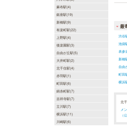
麻布駅(4)
銀座駅(19)
新橋駅(9)
最
有楽町駅(22)
渋谷
上野駅(4)
池袋
後楽園駅(3)
表参
自由が丘駅(5)
新橋
大井町駅(2)
自由
北千住駅(4)
町田
赤羽駅(1)
横浜
町田駅(6)
錦糸町駅(7)
吉祥寺駅(7)
北
立川駅(7)
メン
横浜駅(11)
（公
川崎駅(6)