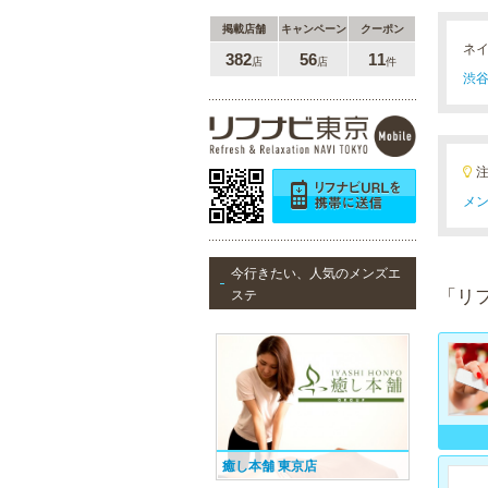
掲載店舗
キャンペーン
クーポン
ネ
382
56
11
店
店
件
渋谷
メン
今行きたい、人気のメンズエ
「リ
ステ
癒し本舗 東京店