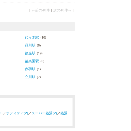
｜
←前の40件
｜
次の40件→
｜
代々木駅
(10)
品川駅
(0)
銀座駅
(19)
後楽園駅
(3)
赤羽駅
(1)
立川駅
(7)
)
／
ボディケア(2)
／
スーパー銭湯(2)
／
銭湯