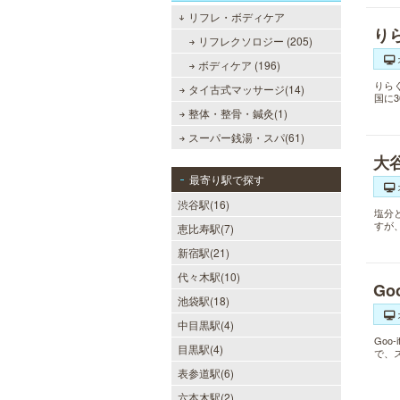
リフレ・ボディケア
り
リフレクソロジー (205)
ボディケア (196)
りら
タイ古式マッサージ(14)
国に
整体・整骨・鍼灸(1)
スーパー銭湯・スパ(61)
大
最寄り駅で探す
渋谷駅(16)
塩分
すが
恵比寿駅(7)
新宿駅(21)
代々木駅(10)
Go
池袋駅(18)
中目黒駅(4)
Go
目黒駅(4)
で、
表参道駅(6)
六本木駅(2)