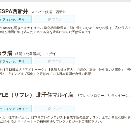
ESPA西新井
スーパー銭湯・西新井
オフィシャルサイト
ブログ
1500mから湧き出すナトリウム-塩化物強塩温泉。肌に優しいなめらかなお湯は、高い保温
植物が地層に溶け込んだミネラル分を豊富に含んだ天然温泉です。
カラ湯
銭湯（公衆浴場）・北千住
オフィシャルサイト
ブログ
15年11月12日放送「アメトーーク」【銭湯大好き芸人】で紹介。薬湯（純生薬の入浴剤）
予防。「キングオブ縁側」と呼ばれている日本庭園が自慢の銭湯。
EFLE（リフレ） 北千住マルイ店
リフレクソロジー／リラクゼーシ
オフィシャルサイト
ブログ
レ 北千住マルイ店は、日本リフレクソロジスト養成学院の直営サロン。全てが高度な技術
も活かせるルネ・ターナーの補完療法リフレクソロジーをご堪能下さい。