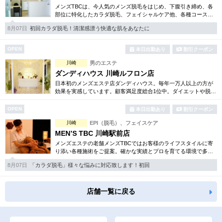
メンズTBCは、今人気のメンズ脱毛をはじめ、下腹引き締め、各
部位に特化したカラダ脱毛、フェイシャルケア他、各種コースを
豊富にご用意。まず試したいという方用に、各種お得な体験コー
8月07日
初回カラダ脱毛！清潔感漂う快適な肌をあなたに
スも取り揃えております。
OPEN
本日出勤あり
割引クーポン
川崎
男のエステ
ダンディハウス 川崎ルフロン店
日本初のメンズエステ店ダンディハウス。毎年一万人以上の方が
効果を実感しています。顧客満足度総合1位中。ダイエットや脱
毛、フェイシャル等の初回フルコース体験が今ならお得に受けら
れます。
OPEN
本日出勤あり
割引クーポン
川崎
EPI（脱毛）、フェイスケア
MEN’S TBC 川崎駅前店
メンズエステの老舗メンズTBCではお客様のライフスタイルに寄
り添い各種施術をご提案。確かな実績とプロを育てる環境で多く
のお客様からの信頼を得ています。引き締めや脱毛、フェイシャ
8月07日
「カラダ脱毛」様々な悩みに対応致します！初回
ル等お得なコースも多数。
店舗一覧に戻る