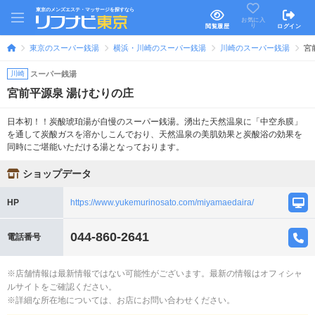
東京のメンズエステ・マッサージを探すなら
お気に入
り
閲覧履歴
ログイン
東京のスーパー銭湯
横浜・川崎のスーパー銭湯
川崎のスーパー銭湯
宮
川崎
スーパー銭湯
宮前平源泉 湯けむりの庄
日本初！！炭酸琥珀湯が自慢のスーパー銭湯。湧出た天然温泉に「中空糸膜」
を通して炭酸ガスを溶かしこんでおり、天然温泉の美肌効果と炭酸浴の効果を
同時にご堪能いただける湯となっております。
ショップデータ
HP
https://www.yukemurinosato.com/miyamaedaira/
044-860-2641
電話番号
※店舗情報は最新情報ではない可能性がございます。最新の情報はオフィシャ
ルサイトをご確認ください。
※詳細な所在地については、お店にお問い合わせください。