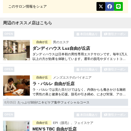
このサロン情報をシェア
周辺のオススメ店はこちら
OPEN
本日出勤あり
割引クーポン
自由が丘
男のエステ
ダンディハウス Luz自由が丘店
ダンディハウスは日本初の男性専用エステサロンです。毎年1万人
以上の方が効果を体験しています。通常の脱毛やダイエットコー
ス他に加え、学割や新社会人用プラン等多数取り揃えています。
まずは体験コースから。
OPEN
本日出勤あり
割引クーポン
自由が丘
メンズエステのパイオニア
ラ・パルレ 自由が丘店
ラ・パルレでは見た目だけではなく、内側からも働きかける施術
で男性の美と健康を応援。脱毛や引き締め、にきび対策、アロマ
エステ、脱メタボリック等豊富なメニューをご用意。まずはお得
8月05日
たっぷり50分!ニキビケア集中フェイシャルコース
な体験コースをチェック！
OPEN
本日出勤あり
割引クーポン
自由が丘
EPI（脱毛）、フェイスケア
MEN’S TBC 自由が丘店