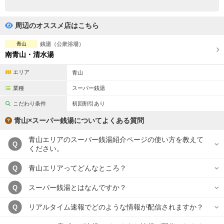
完全個室
半個室あり
ペアルームあり
シャワー室完備
周辺のオススメ店はこちら
フットバスあり
岩盤浴あり
青山
銭湯（公衆浴場）
南青山・清水湯
専用駐車場あり
有資格者在籍
エリア
青山
日本人スタッフのみ
女性スタッフのみ
業種
スーパー銭湯
スタッフ指名可
Ｗセラピスト
こだわり条件
初回割引あり
青山×スーパー銭湯についてよくある質問
駅から徒歩5分以内
青山エリアのスーパー銭湯紹介ページの使い方を教えて
Q
こだわり条件を変更
ください。
青山エリアってどんなところ？
Q
閉じる
スーパー銭湯とはなんですか？
Q
リアルタイム速報でどのような情報が配信されますか？
Q