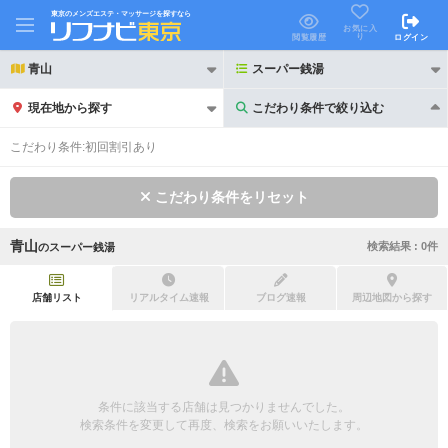
東京のメンズエステ・マッサージを探すなら
お気に入
り
閲覧履歴
ログイン
青山
スーパー銭湯
現在地から探す
こだわり条件で絞り込む
こだわり条件で絞り込む
こだわり条件:
初回割引あり
こだわり条件をリセット
青山
検索結果 :
0
件
の
スーパー銭湯
21時以降も受付
24時以降も受付
初回割引あり
リピーター割引あり
店舗リスト
リアルタイム速報
ブログ速報
周辺地図から探す
団体割引
ポイントカード有
キャッシュレス決済OK
領収証発行可
条件に該当する店舗は見つかりませんでした。
2名様歓迎
団体様歓迎
検索条件を変更して再度、検索をお願いいたします。