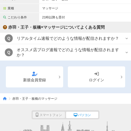
完全個室
半個室あり
業種
マッサージ
ペアルームあり
シャワー室完備
こだわり条件
21時以降も受付
フットバスあり
岩盤浴あり
赤羽・王子・板橋×マッサージについてよくある質問
専用駐車場あり
有資格者在籍
リアルタイム速報でどのような情報が配信されますか？
Q
日本人スタッフのみ
女性スタッフのみ
オススメ店ブログ速報でどのような情報が配信されます
Q
か？
スタッフ指名可
Ｗセラピスト
駅から徒歩5分以内
新規会員登録
ログイン
こだわり条件を変更
赤羽・王子・板橋のマッサージ
閉じる
スマートフォン
パソコン