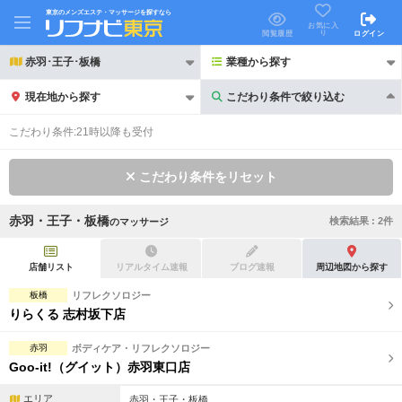
東京のメンズエステ・マッサージを探すなら
お気に入
り
閲覧履歴
ログイン
赤羽･王子･板橋
業種から探す
現在地から探す
こだわり条件で絞り込む
こだわり条件で絞り込む
こだわり条件:
21時以降も受付
こだわり条件をリセット
赤羽・王子・板橋
検索結果 :
2
件
の
マッサージ
21時以降も受付
24時以降も受付
初回割引あり
リピーター割引あり
店舗リスト
リアルタイム速報
ブログ速報
周辺地図から探す
板橋
リフレクソロジー
団体割引
ポイントカード有
りらくる 志村坂下店
キャッシュレス決済OK
領収証発行可
赤羽
ボディケア・リフレクソロジー
Goo-it!（グイット）赤羽東口店
2名様歓迎
団体様歓迎
エリア
赤羽・王子・板橋