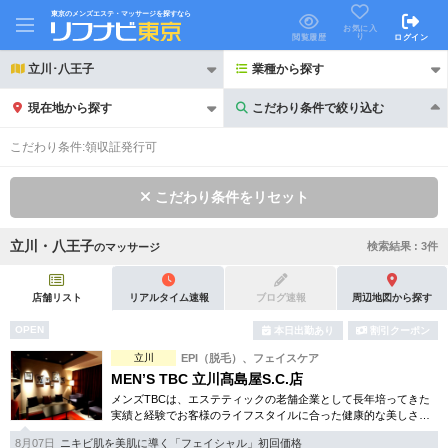
東京のメンズエステ・マッサージを探すなら
お気に入
り
閲覧履歴
ログイン
立川･八王子
業種から探す
現在地から探す
こだわり条件で絞り込む
こだわり条件で絞り込む
こだわり条件:
領収証発行可
こだわり条件をリセット
立川・八王子
検索結果 :
3
件
の
マッサージ
21時以降も受付
24時以降も受付
初回割引あり
リピーター割引あり
店舗リスト
リアルタイム速報
ブログ速報
周辺地図から探す
OPEN
本日出勤あり
割引クーポン
団体割引
ポイントカード有
立川
EPI（脱毛）、フェイスケア
キャッシュレス決済OK
領収証発行可
MEN’S TBC 立川髙島屋S.C.店
メンズTBCは、エステティックの老舗企業として長年培ってきた
2名様歓迎
団体様歓迎
実績と経験でお客様のライフスタイルに合った健康的な美しさを
サポート。脱毛、フェイシャル、引き締め等お得な体験コースも
8月07日
ニキビ肌を美肌に導く「フェイシャル」初回価格
数多くご用意しています。