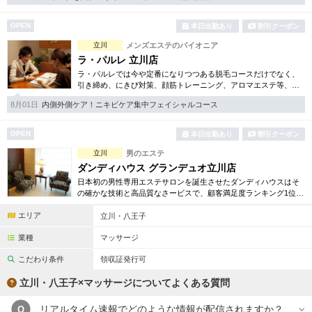
完全個室
半個室あり
OPEN
本日出勤あり
割引クーポン
ペアルームあり
シャワー室完備
立川
メンズエステのパイオニア
フットバスあり
岩盤浴あり
ラ・パルレ 立川店
ラ・パルレでは今や定番になりつつある脱毛コースだけでなく、
専用駐車場あり
引き締め、にきび対策、顔筋トレーニング、アロマエステ等、多
有資格者在籍
種多様なメニューをご用意。お得な体験コースも各種取り揃えて
8月01日
内側外側ケア！ニキビケア集中フェイシャルコース
おります。
日本人スタッフのみ
女性スタッフのみ
OPEN
本日出勤あり
割引クーポン
スタッフ指名可
Ｗセラピスト
立川
男のエステ
駅から徒歩5分以内
ダンディハウス グランデュオ立川店
日本初の男性専用エステサロンを誕生させたダンディハウスはそ
の確かな技術と高品質なさービスで、顧客満足度ランキング1位に
こだわり条件を変更
連続で選ばれています。脱毛、フェイシャル、ダイエット他お得
エリア
な体験コースも豊富です。
立川・八王子
業種
マッサージ
閉じる
こだわり条件
領収証発行可
立川・八王子×マッサージについてよくある質問
リアルタイム速報でどのような情報が配信されますか？
Q