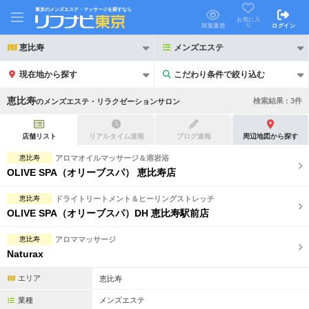
東京のメンズエステ・マッサージを探すなら
お気に入
り
閲覧履歴
ログイン
恵比寿
メンズエステ
現在地から探す
こだわり条件で絞り込む
こだわり条件で絞り込む
恵比寿
検索結果 :
3
件
の
メンズエステ・リラクゼーションサロン
店舗リスト
リアルタイム速報
ブログ速報
周辺地図から探す
恵比寿
アロマオイルマッサージ＆溶岩浴
OLIVE SPA（オリーブスパ） 恵比寿店
21時以降も受付
24時以降も受付
恵比寿
ドライトリートメント＆ヒーリングストレッチ
初回割引あり
リピーター割引あり
OLIVE SPA（オリーブスパ）DH 恵比寿駅前店
団体割引
ポイントカード有
恵比寿
アロママッサージ
Naturax
キャッシュレス決済OK
領収証発行可
エリア
恵比寿
2名様歓迎
団体様歓迎
業種
メンズエステ