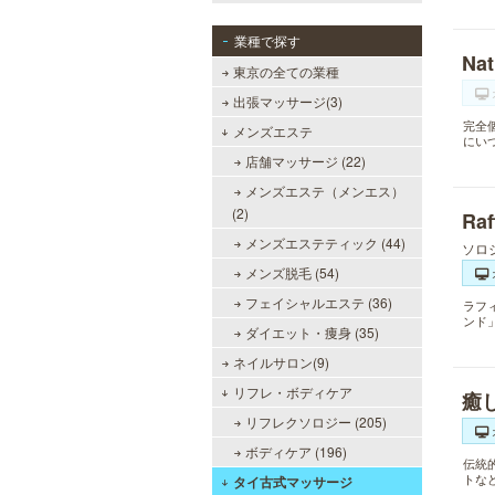
業種で探す
Nat
東京の全ての業種
出張マッサージ(3)
完全
メンズエステ
にい
店舗マッサージ (22)
メンズエステ（メンエス）
(2)
Ra
メンズエステティック (44)
ソロ
メンズ脱毛 (54)
フェイシャルエステ (36)
ラフ
ンド
ダイエット・痩身 (35)
ネイルサロン(9)
リフレ・ボディケア
癒
リフレクソロジー (205)
ボディケア (196)
伝統
トな
タイ古式マッサージ