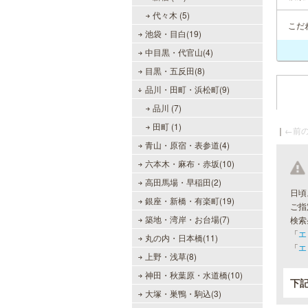
代々木 (5)
こだ
池袋・目白(19)
中目黒・代官山(4)
目黒・五反田(8)
品川・田町・浜松町(9)
品川 (7)
田町 (1)
｜
←前の
青山・原宿・表参道(4)
六本木・麻布・赤坂(10)
高田馬場・早稲田(2)
日頃
銀座・新橋・有楽町(19)
ご指
築地・湾岸・お台場(7)
検索
「
エ
丸の内・日本橋(11)
「
エ
上野・浅草(8)
神田・秋葉原・水道橋(10)
下
大塚・巣鴨・駒込(3)