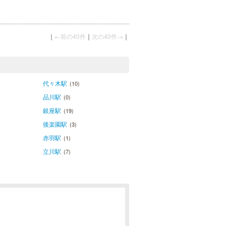
｜
←前の40件
｜
次の40件→
｜
代々木駅
(10)
品川駅
(0)
銀座駅
(19)
後楽園駅
(3)
赤羽駅
(1)
立川駅
(7)