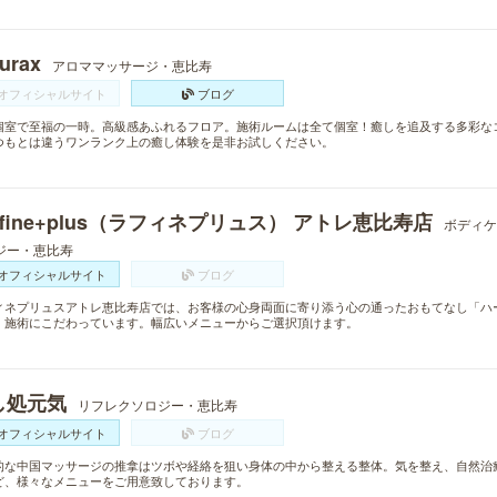
urax
アロママッサージ・恵比寿
オフィシャルサイト
ブログ
個室で至福の一時。高級感あふれるフロア。施術ルームは全て個室！癒しを追及する多彩な
つもとは違うワンランク上の癒し体験を是非お試しください。
ffine+plus（ラフィネプリュス） アトレ恵比寿店
ボディケ
ジー・恵比寿
オフィシャルサイト
ブログ
ィネプリュスアトレ恵比寿店では、お客様の心身両面に寄り添う心の通ったおもてなし「ハ
」施術にこだわっています。幅広いメニューからご選択頂けます。
し処元気
リフレクソロジー・恵比寿
オフィシャルサイト
ブログ
的な中国マッサージの推拿はツボや経絡を狙い身体の中から整える整体。気を整え、自然治
ど、様々なメニューをご用意致しております。