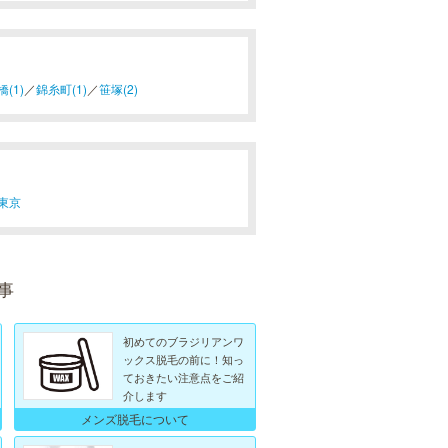
(1)
／
錦糸町(1)
／
笹塚(2)
東京
事
初めてのブラジリアンワ
ックス脱毛の前に！知っ
ておきたい注意点をご紹
介します
メンズ脱毛について