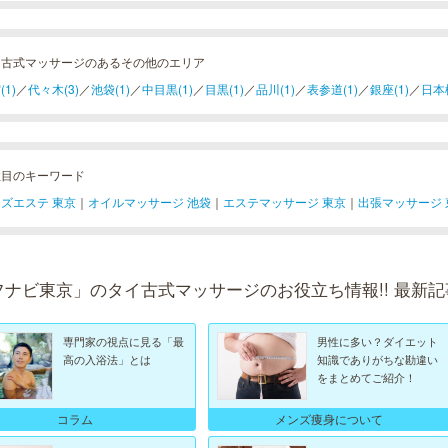
イ古式マッサージのあるその他のエリア
(1)
／
代々木(3)
／
池袋(1)
／
中目黒(1)
／
目黒(1)
／
品川(1)
／
表参道(1)
／
銀座(1)
／
日本橋
注目のキーワード
ズエステ 東京
｜
オイルマッサージ 池袋
｜
エステマッサージ 東京
｜
出張マッサージ 
フナビ東京」のタイ古式マッサージのお役立ち情報!! 最新記
専門家の視点に見る「最
男性に多い？ダイエット
高の入浴法」とは
知識でありがちな勘違い
をまとめてご紹介！
コラム
メンズ痩身について