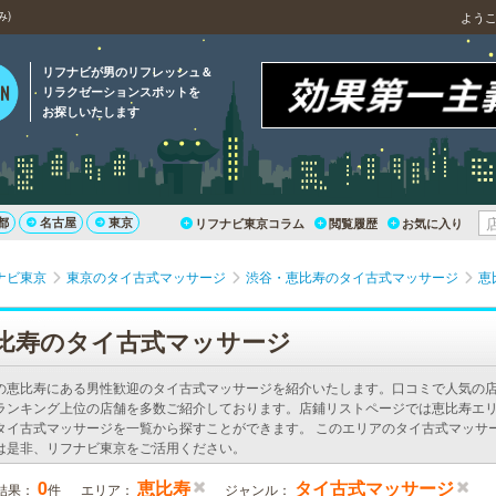
み)
よう
リフナビが男のリフレッシュ＆
リラクゼーションスポットを
お探しいたします
都
名古屋
東京
リフナビ東京コラム
閲覧履歴
お気に入り
ナビ東京
東京のタイ古式マッサージ
渋谷・恵比寿のタイ古式マッサージ
恵
比寿のタイ古式マッサージ
の恵比寿にある男性歓迎のタイ古式マッサージを紹介いたします。口コミで人気の
ランキング上位の店舗を多数ご紹介しております。店鋪リストページでは恵比寿エ
タイ古式マッサージを一覧から探すことができます。 このエリアのタイ古式マッサ
は是非、リフナビ東京をご活用ください。
0
恵比寿
タイ古式マッサージ
結果：
件
エリア：
ジャンル：