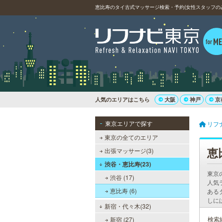
恵比寿のタイ古式マッサージ検索・予約(女性スタッフの
人気のエリアはこちら
大阪
神戸
京
東京エリアで探す
リフ
東京の全てのエリア
恵
出張マッサージ(3)
渋谷・恵比寿(23)
東京
渋谷 (17)
人気
恵比寿 (6)
ある
しに
新宿・代々木(32)
検索
新宿 (27)