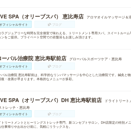
IVE SPA（オリーブスパ） 恵比寿店
アロマオイルマッサージ＆
オフィシャルサイト
ブログ
のラグジュアリーな時間を完全個室で味わえる、トリートメント専用スパ。スイートルーム
ョンをご提供。プライベート空間での岩盤浴もお楽しみ頂けます。
ローバル治療院 恵比寿駅前店
グローバルスポーツケア・恵比寿
オフィシャルサイト
ブログ
ーバル治療院 恵比寿駅前は、科学的なリンパマッサージを中心とした治療院です。鍼灸と
回復・改善が早まります。本格的なメニューが多彩。
IVE SPA（オリーブスパ）DH 恵比寿駅前店
ドライトリート
ストレッチ・恵比寿
オフィシャルサイト
ブログ
イトリートメントとヒーリングストレッチ専門、新コンセプトサロン。DH店限定の特別メ
お仕事帰りやお出かけ前に、気軽にリラックスを。