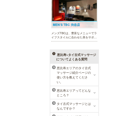
MEN’S TBC 渋谷店
メンズTBCは、豊富なメニューでラ
イフスタイルに合わせた美をサポー
トします。今男性にも人気の脱毛、
フェイシャルケア、引き締め他、各
種お得な体験コースもご用意。老舗
ならではの技術と実績が人気のひみ
恵比寿×タイ古式マッサージ
つです。
についてよくある質問
恵比寿エリアのタイ古式
Q
マッサージ紹介ページの
ラ・パルレ 池袋本店
使い方を教えてくださ
い。
ラ・パルレはそれぞれの男性のライ
フスタイルに合った豊富なメニュー
恵比寿エリアってどんな
Q
で、男性の美をサポート。第一印象
ところ？
UPに貢献致します。脱毛や引き締
め、フェイシャル等、初めての方で
タイ古式マッサージとは
Q
も安心の体験コースも多数ご用意。
なんですか？