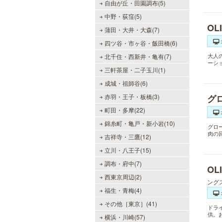
自由が丘・田園調布(5)
中野・荻窪(5)
OL
蒲田・大井・大森(7)
四ツ谷・市ヶ谷・飯田橋(6)
大人
北千住・西新井・亀有(7)
ーシ
三軒茶屋・二子玉川(1)
成城・祖師谷(6)
赤羽・王子・板橋(3)
グ
町田・多摩(22)
錦糸町・亀戸・新小岩(10)
グロ
肉の
吉祥寺・三鷹(12)
立川・八王子(15)
調布・府中(7)
OL
西東京周辺(2)
ング
福生・青梅(4)
その他［東京］(41)
ドラ
供。
横浜・川崎(57)