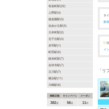
有楽町駅(22)
上野駅(4)
タ
後楽園駅(3)
新宿
自由が丘駅(5)
大井町駅(2)
北千住駅(4)
赤羽駅(1)
メン
町田駅(6)
錦糸町駅(7)
吉祥寺駅(7)
「リ
立川駅(7)
横浜駅(11)
川崎駅(6)
掲載店舗
キャンペーン
クーポン
382
56
11
店
店
件