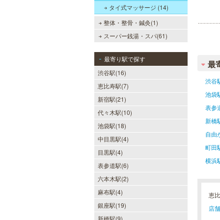
タイ式マッサージ (14)
整体・整骨・鍼灸(1)
スーパー銭湯・スパ(61)
最寄り駅で探す
最
渋谷駅(16)
渋谷
恵比寿駅(7)
池袋
新宿駅(21)
表参
代々木駅(10)
新橋
池袋駅(18)
自由
中目黒駅(4)
町田
目黒駅(4)
横浜
表参道駅(6)
六本木駅(2)
麻布駅(4)
恵
銀座駅(19)
店舗
新橋駅(9)