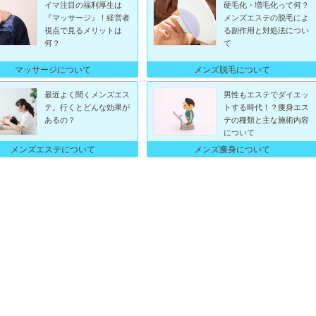
イマ注目の福利厚生は
硬毛化・増毛化って何？
『マッサージ』！経営者
メンズエステの脱毛によ
視点で見るメリットは
る副作用と対処法につい
何？
て
マッサージについて
メンズ脱毛について
最近よく聞くメンズエス
男性もエステでダイエッ
テ。行くとどんな効果が
トする時代！？痩身エス
あるの？
テの種類と主な施術内容
について
メンズエステについて
メンズ痩身について