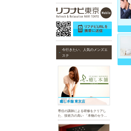
今行きたい、人気のメンズエ
ステ
癒し本舗 東京店
専任の講師による研修をクリアし
た、技術力の高い 「本物のセラピ
スト」 のみ在籍しております。是
非、お気軽にお問い合わせくださ
い！