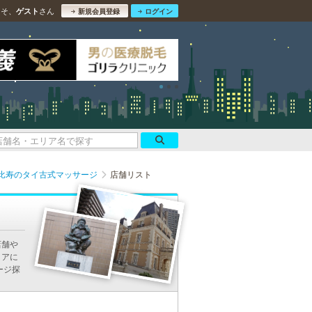
こそ、
さん
ゲスト
新規会員登録
ログイン
比寿のタイ古式マッサージ
店舗リスト
店舗や
リアに
ージ探