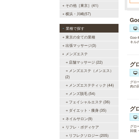
様
その他［東京］(41)
横浜・川崎(57)
Go
業種で探す
東京の全ての業種
Go
キル
出張マッサージ(3)
メンズエステ
店舗マッサージ (22)
グ
メンズエステ（メンエス）
(2)
グロ
メンズエステティック (44)
肉の
メンズ脱毛 (54)
フェイシャルエステ (36)
グ
ダイエット・痩身 (35)
ネイルサロン(9)
グロ
リフレ・ボディケア
回復
リフレクソロジー (205)