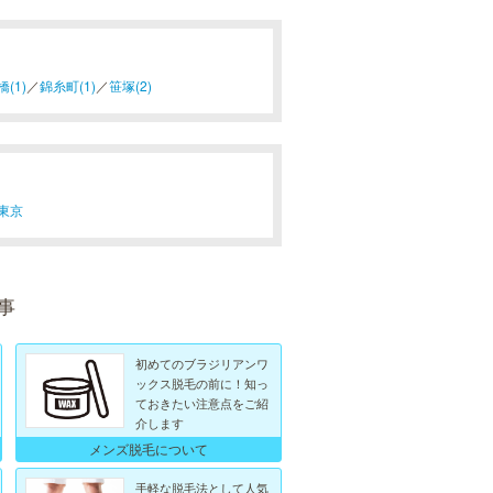
(1)
／
錦糸町(1)
／
笹塚(2)
東京
事
初めてのブラジリアンワ
ックス脱毛の前に！知っ
ておきたい注意点をご紹
介します
メンズ脱毛について
手軽な脱毛法として人気