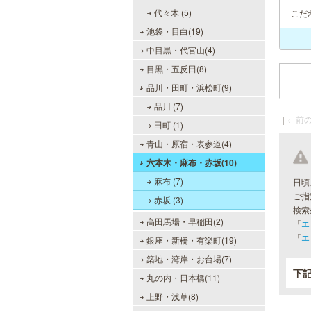
代々木 (5)
こだ
池袋・目白(19)
中目黒・代官山(4)
目黒・五反田(8)
品川・田町・浜松町(9)
品川 (7)
｜
←前の
田町 (1)
青山・原宿・表参道(4)
六本木・麻布・赤坂(10)
麻布 (7)
日頃
ご指
赤坂 (3)
検索
高田馬場・早稲田(2)
「
エ
「
エ
銀座・新橋・有楽町(19)
築地・湾岸・お台場(7)
下
丸の内・日本橋(11)
上野・浅草(8)