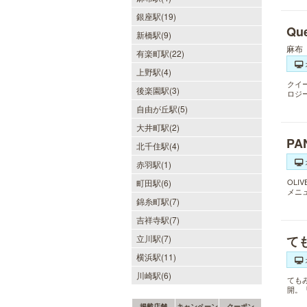
銀座駅(19)
Q
新橋駅(9)
麻布
有楽町駅(22)
上野駅(4)
クイ
後楽園駅(3)
ロジ
自由が丘駅(5)
大井町駅(2)
PA
北千住駅(4)
赤羽駅(1)
OLI
町田駅(6)
メニ
錦糸町駅(7)
吉祥寺駅(7)
立川駅(7)
て
横浜駅(11)
川崎駅(6)
ても
開。
掲載店舗
キャンペーン
クーポン