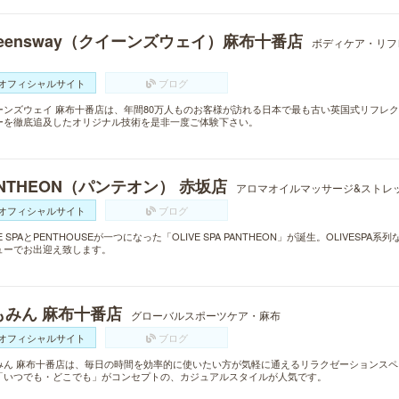
ueensway（クイーンズウェイ）麻布十番店
ボディケア・リフ
オフィシャルサイト
ブログ
ーンズウェイ 麻布十番店は、年間80万人ものお客様が訪れる日本で最も古い英国式リフレ
ーを徹底追及したオリジナル技術を是非一度ご体験下さい。
NTHEON（パンテオン） 赤坂店
アロマオイルマッサージ&ストレ
オフィシャルサイト
ブログ
VE SPAとPENTHOUSEが一つになった「OLIVE SPA PANTHEON」が誕生。OLIVE
ューでお出迎え致します。
もみん 麻布十番店
グローバルスポーツケア・麻布
オフィシャルサイト
ブログ
みん 麻布十番店は、毎日の時間を効率的に使いたい方が気軽に通えるリラクゼーションス
「いつでも・どこでも」がコンセプトの、カジュアルスタイルが人気です。