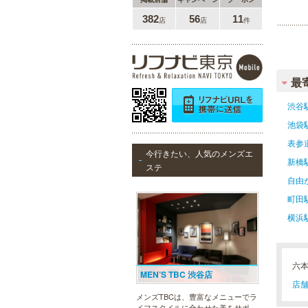
382
56
11
店
店
件
最
渋谷
池袋
表参
今行きたい、人気のメンズエ
新橋
ステ
自由
町田
横浜
六
MEN’S TBC 渋谷店
店舗
メンズTBCは、豊富なメニューでラ
イフスタイルに合わせた美をサポー