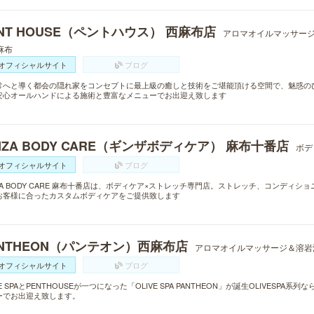
NT HOUSE（ペントハウス） 西麻布店
アロマオイルマッサー
麻布
オフィシャルサイト
ブログ
常へと導く都会の隠れ家をコンセプトに最上級の癒しと技術をご堪能頂ける空間で、魅惑のひと
安心オールハンドによる施術と豊富なメニューでお出迎え致します
NZA BODY CARE（ギンザボディケア） 麻布十番店
ボデ
オフィシャルサイト
ブログ
NZA BODY CARE 麻布十番店は、ボディケア×ストレッチ専門店。ストレッチ、コンディ
お客様に合ったカスタムボディケアをご提供致します
ANTHEON（パンテオン）西麻布店
アロマオイルマッサージ＆溶岩
オフィシャルサイト
ブログ
VE SPAとPENTHOUSEが一つになった「OLIVE SPA PANTHEON」が誕生OLIVES
ーでお出迎え致します。