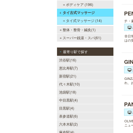
ボディケア (196)
PE
タイ古式マッサージ
タイ式マッサージ (14)
チ・
整体・整骨・鍼灸(1)
非日
スーパー銭湯・スパ(61)
はの
最寄り駅で探す
渋谷駅(16)
GI
恵比寿駅(7)
新宿駅(21)
GI
れ、
代々木駅(10)
池袋駅(18)
中目黒駅(4)
P
目黒駅(4)
表参道駅(6)
OLI
六本木駅(2)
ニュ
麻布駅(4)