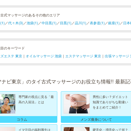
イ古式マッサージのあるその他のエリア
(1)
／
代々木(3)
／
池袋(1)
／
中目黒(1)
／
目黒(1)
／
品川(1)
／
表参道(1)
／
銀座(1)
／
日本橋
注目のキーワード
ズエステ 東京
｜
オイルマッサージ 池袋
｜
エステマッサージ 東京
｜
出張マッサージ 
フナビ東京」のタイ古式マッサージのお役立ち情報!! 最新記
専門家の視点に見る「最
男性に多い？ダイエット
高の入浴法」とは
知識でありがちな勘違い
をまとめてご紹介！
コラム
メンズ痩身について
イマ注目の福利厚生は
硬毛化・増毛化って何？