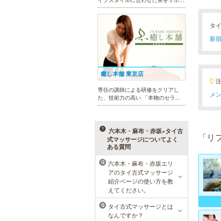
トします。今男性にも人気の脱毛、
フェイシャルケア、引き締め他、各
種お得な体験コースもご用意。老舗
タ
ならではの技術と実績が人気のひみ
新宿
つです。
癒し本舗 東京店
専任の講師による研修をクリアし
メン
た、技術力の高い 「本物のセラピ
スト」 のみ在籍しております。是
非、お気軽にお問い合わせくださ
い！
六本木・麻布・赤坂×タイ古
「リ
式マッサージについてよく
ある質問
六本木・麻布・赤坂エリ
Q
ラ・パルレ 池袋本店
アのタイ古式マッサージ
紹介ページの使い方を教
ラ・パルレはそれぞれの男性のライ
えてください。
フスタイルに合った豊富なメニュー
で、男性の美をサポート。第一印象
タイ古式マッサージとは
Q
UPに貢献致します。脱毛や引き締
なんですか？
め、フェイシャル等、初めての方で