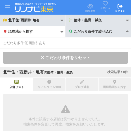
東京のメンズエステ・マッサージを探すなら
お気に入
り
閲覧履歴
ログイン
北千住･西新井･亀有
整体・整骨・鍼灸
現在地から探す
こだわり条件で絞り込む
こだわり条件で絞り込む
こだわり条件:
初回割引あり
こだわり条件をリセット
北千住・西新井・亀有
検索結果 :
0
件
の
整体・整骨・鍼灸
21時以降も受付
24時以降も受付
初回割引あり
リピーター割引あり
店舗リスト
リアルタイム速報
ブログ速報
周辺地図から探す
団体割引
ポイントカード有
キャッシュレス決済OK
領収証発行可
条件に該当する店舗は見つかりませんでした。
2名様歓迎
団体様歓迎
検索条件を変更して再度、検索をお願いいたします。