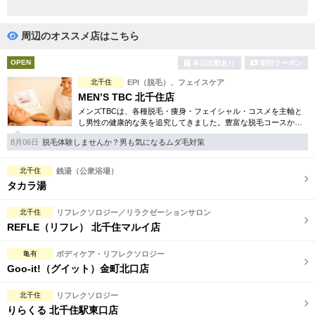
完全個室
半個室あり
ペアルームあり
シャワー室完備
周辺のオススメ店はこちら
フットバスあり
岩盤浴あり
OPEN
本日出勤あり
割引クーポン
北千住
EPI（脱毛）、フェイスケア
専用駐車場あり
有資格者在籍
MEN’S TBC 北千住店
メンズTBCは、各種脱毛・痩身・フェイシャル・コスメを主軸と
日本人スタッフのみ
女性スタッフのみ
し男性の健康的な美を追究してきました。豊富な脱毛コースから
フェイシャル、ダイエット等幅広いメニューを取り揃えていま
スタッフ指名可
Ｗセラピスト
8月06日
脱毛体験しませんか？男も気になるムダ毛対策
す。初回割引コースも多彩。
駅から徒歩5分以内
北千住
銭湯（公衆浴場）
タカラ湯
こだわり条件を変更
北千住
リフレクソロジー／リラクゼーションサロン
REFLE（リフレ） 北千住マルイ店
閉じる
亀有
ボディケア・リフレクソロジー
Goo-it!（グイット）金町北口店
北千住
リフレクソロジー
りらくる 北千住駅東口店