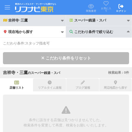
東京のメンズエステ・マッサージを探すなら
お気に入
り
閲覧履歴
ログイン
吉祥寺･三鷹
スーパー銭湯・スパ
現在地から探す
こだわり条件で絞り込む
こだわり条件で絞り込む
こだわり条件:
スタッフ指名可
こだわり条件をリセット
吉祥寺・三鷹
検索結果 :
0
件
の
スーパー銭湯・スパ
21時以降も受付
24時以降も受付
初回割引あり
リピーター割引あり
店舗リスト
リアルタイム速報
ブログ速報
周辺地図から探す
団体割引
ポイントカード有
キャッシュレス決済OK
領収証発行可
条件に該当する店舗は見つかりませんでした。
2名様歓迎
団体様歓迎
検索条件を変更して再度、検索をお願いいたします。