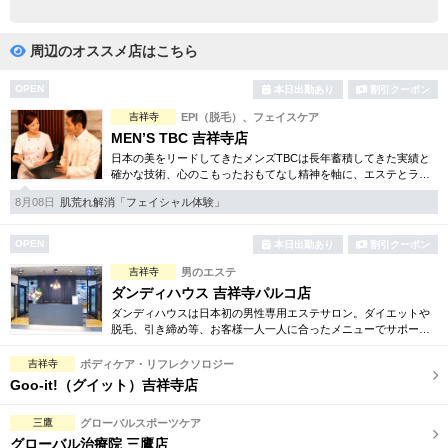
完全個室
半個室あり
ペアルームあり
シャワー室完備
周辺のオススメ店はこちら
フットバスあり
岩盤浴あり
OPEN
本日出勤あり
割引クーポン
吉祥寺
EPI（脱毛）、フェイスケア
専用駐車場あり
有資格者在籍
MEN’S TBC 吉祥寺店
日本の美をリードしてきたメンズTBCは長年蓄積してきた実績と
日本人スタッフのみ
女性スタッフのみ
確かな技術、心のこもったおもてなし精神を軸に、エステとライ
フスタイルの観点から健康的な美しさを追究。脱毛やシェイプ等
スタッフ指名可
Ｗセラピスト
8月08日
肌荒れ解消「フェイシャル体験」
お得な体験コースは必見。
駅から徒歩5分以内
OPEN
本日出勤あり
割引クーポン
吉祥寺
男のエステ
こだわり条件を変更
ダンディハウス 吉祥寺パルコ店
ダンディハウスは日本初の男性専用エステサロン。ダイエットや
脱毛、引き締め等、お客様一人一人に合ったメニューでサポー
閉じる
ト。安心のお得な体験コースも多数。毎年1万人以上の方が効果を
実感しています。
吉祥寺
ボディケア・リフレクソロジー
Goo-it!（グイット）吉祥寺店
三鷹
グローバルスポーツケア
グローバル治療院 三鷹店