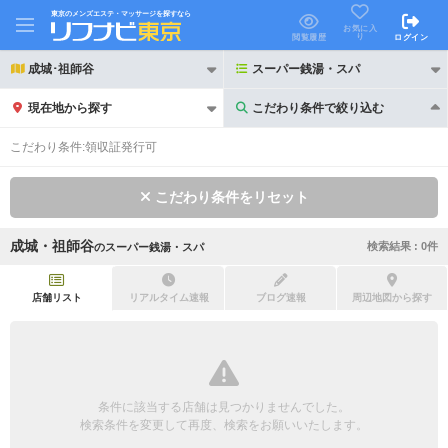
東京のメンズエステ・マッサージを探すなら
お気に入
り
閲覧履歴
ログイン
成城･祖師谷
スーパー銭湯・スパ
現在地から探す
こだわり条件で絞り込む
こだわり条件で絞り込む
こだわり条件:
領収証発行可
こだわり条件をリセット
成城・祖師谷
検索結果 :
0
件
の
スーパー銭湯・スパ
21時以降も受付
24時以降も受付
初回割引あり
リピーター割引あり
店舗リスト
リアルタイム速報
ブログ速報
周辺地図から探す
団体割引
ポイントカード有
キャッシュレス決済OK
領収証発行可
条件に該当する店舗は見つかりませんでした。
2名様歓迎
団体様歓迎
検索条件を変更して再度、検索をお願いいたします。