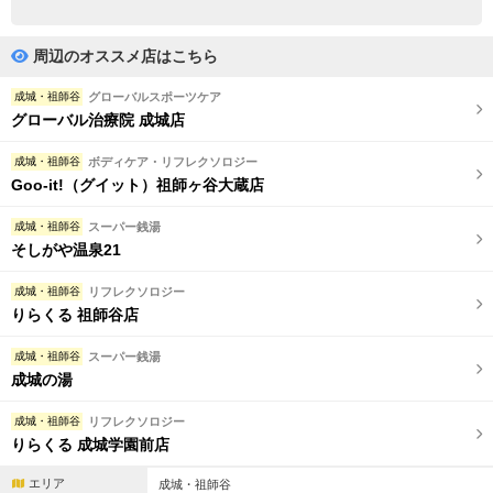
完全個室
半個室あり
ペアルームあり
シャワー室完備
周辺のオススメ店はこちら
フットバスあり
岩盤浴あり
成城・祖師谷
グローバルスポーツケア
グローバル治療院 成城店
専用駐車場あり
有資格者在籍
成城・祖師谷
ボディケア・リフレクソロジー
日本人スタッフのみ
女性スタッフのみ
Goo-it!（グイット）祖師ヶ谷大蔵店
スタッフ指名可
Ｗセラピスト
成城・祖師谷
スーパー銭湯
そしがや温泉21
駅から徒歩5分以内
成城・祖師谷
リフレクソロジー
りらくる 祖師谷店
こだわり条件を変更
成城・祖師谷
スーパー銭湯
閉じる
成城の湯
成城・祖師谷
リフレクソロジー
りらくる 成城学園前店
エリア
成城・祖師谷