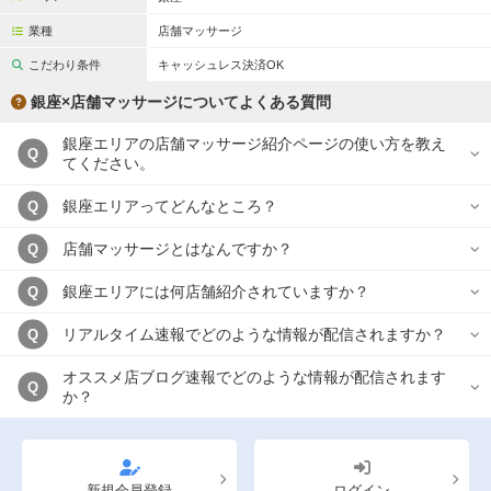
完全個室
半個室あり
業種
店舗マッサージ
ペアルームあり
シャワー室完備
こだわり条件
キャッシュレス決済OK
フットバスあり
岩盤浴あり
銀座×店舗マッサージについてよくある質問
専用駐車場あり
有資格者在籍
銀座エリアの店舗マッサージ紹介ページの使い方を教え
Q
てください。
日本人スタッフのみ
女性スタッフのみ
銀座エリアってどんなところ？
Q
スタッフ指名可
Ｗセラピスト
店舗マッサージとはなんですか？
Q
駅から徒歩5分以内
銀座エリアには何店舗紹介されていますか？
Q
こだわり条件を変更
リアルタイム速報でどのような情報が配信されますか？
Q
閉じる
オススメ店ブログ速報でどのような情報が配信されます
Q
か？
新規会員登録
ログイン