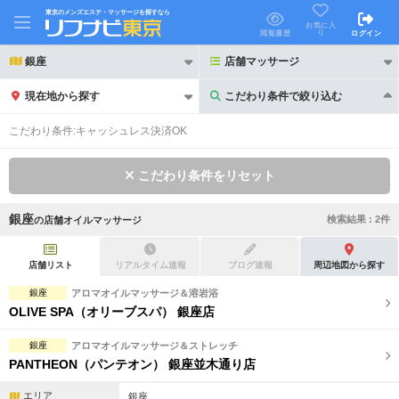
東京のメンズエステ・マッサージを探すなら
お気に入
り
閲覧履歴
ログイン
銀座
店舗マッサージ
現在地から探す
こだわり条件で絞り込む
こだわり条件で絞り込む
こだわり条件:
キャッシュレス決済OK
こだわり条件をリセット
銀座
検索結果 :
2
件
の
店舗オイルマッサージ
21時以降も受付
24時以降も受付
初回割引あり
リピーター割引あり
店舗リスト
リアルタイム速報
ブログ速報
周辺地図から探す
銀座
アロマオイルマッサージ＆溶岩浴
団体割引
ポイントカード有
OLIVE SPA（オリーブスパ） 銀座店
キャッシュレス決済OK
領収証発行可
銀座
アロマオイルマッサージ＆ストレッチ
PANTHEON（パンテオン） 銀座並木通り店
2名様歓迎
団体様歓迎
エリア
銀座