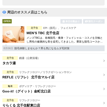
完全個室
半個室あり
ペアルームあり
シャワー室完備
周辺のオススメ店はこちら
フットバスあり
岩盤浴あり
OPEN
本日出勤あり
割引クーポン
北千住
EPI（脱毛）、フェイスケア
専用駐車場あり
有資格者在籍
MEN’S TBC 北千住店
メンズTBCは、各種脱毛・痩身・フェイシャル・コスメを主軸と
日本人スタッフのみ
女性スタッフのみ
し男性の健康的な美を追究してきました。豊富な脱毛コースから
フェイシャル、ダイエット等幅広いメニューを取り揃えていま
スタッフ指名可
Ｗセラピスト
8月06日
脱毛体験しませんか？男も気になるムダ毛対策
す。初回割引コースも多彩。
駅から徒歩5分以内
北千住
銭湯（公衆浴場）
タカラ湯
こだわり条件を変更
北千住
リフレクソロジー／リラクゼーションサロン
REFLE（リフレ） 北千住マルイ店
閉じる
亀有
ボディケア・リフレクソロジー
Goo-it!（グイット）金町北口店
北千住
リフレクソロジー
りらくる 北千住駅東口店