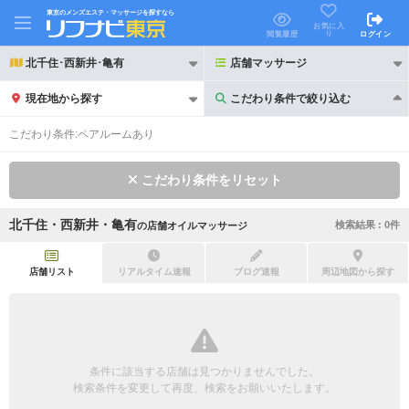
東京のメンズエステ・マッサージを探すなら
お気に入
り
閲覧履歴
ログイン
北千住･西新井･亀有
店舗マッサージ
現在地から探す
こだわり条件で絞り込む
こだわり条件で絞り込む
こだわり条件:
ペアルームあり
こだわり条件をリセット
北千住・西新井・亀有
検索結果 :
0
件
の
店舗オイルマッサージ
21時以降も受付
24時以降も受付
初回割引あり
リピーター割引あり
店舗リスト
リアルタイム速報
ブログ速報
周辺地図から探す
団体割引
ポイントカード有
キャッシュレス決済OK
領収証発行可
条件に該当する店舗は見つかりませんでした。
2名様歓迎
団体様歓迎
検索条件を変更して再度、検索をお願いいたします。