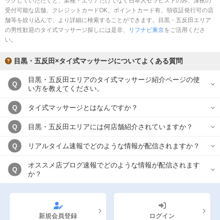
ックしていただくと、業種・エリアだけでなく日本人セラピストのみ、深夜の
完全個室
半個室あり
受付可能な店舗、クレジットカードOK、ポイントカード有、領収証発行可の店
舗等を絞り込んで、より詳細に検索することができます。目黒・五反田エリア
ペアルームあり
シャワー室完備
の男性歓迎のタイ式マッサージ探しには是非、
リフナビ東京
をご活用くださ
い。
フットバスあり
岩盤浴あり
目黒・五反田×タイ式マッサージについてよくある質問
専用駐車場あり
有資格者在籍
目黒・五反田エリアのタイ式マッサージ紹介ページの使
日本人スタッフのみ
女性スタッフのみ
Q
い方を教えてください。
スタッフ指名可
Ｗセラピスト
タイ式マッサージとはなんですか？
Q
駅から徒歩5分以内
目黒・五反田エリアには何店舗紹介されていますか？
Q
こだわり条件を変更
リアルタイム速報でどのような情報が配信されますか？
Q
オススメ店ブログ速報でどのような情報が配信されます
閉じる
Q
か？
新規会員登録
ログイン