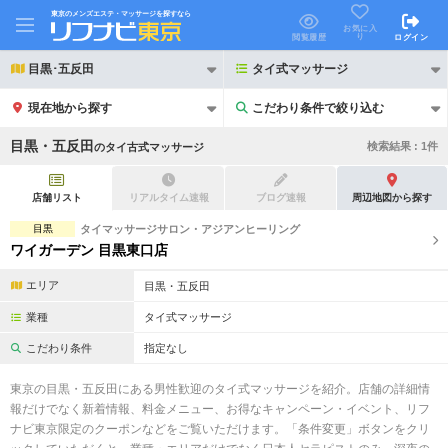
東京のメンズエステ・マッサージを探すなら
お気に入
り
閲覧履歴
ログイン
目黒･五反田
タイ式マッサージ
現在地から探す
こだわり条件で絞り込む
こだわり条件で絞り込む
目黒・五反田
検索結果 :
1
件
の
タイ古式マッサージ
店舗リスト
リアルタイム速報
ブログ速報
周辺地図から探す
目黒
タイマッサージサロン・アジアンヒーリング
ワイガーデン 目黒東口店
21時以降も受付
24時以降も受付
エリア
目黒・五反田
初回割引あり
リピーター割引あり
業種
タイ式マッサージ
団体割引
ポイントカード有
こだわり条件
指定なし
キャッシュレス決済OK
領収証発行可
東京の目黒・五反田にある男性歓迎のタイ式マッサージを紹介。店舗の詳細情
報だけでなく新着情報、料金メニュー、お得なキャンペーン・イベント、リフ
2名様歓迎
団体様歓迎
ナビ東京限定のクーポンなどをご覧いただけます。「条件変更」ボタンをクリ